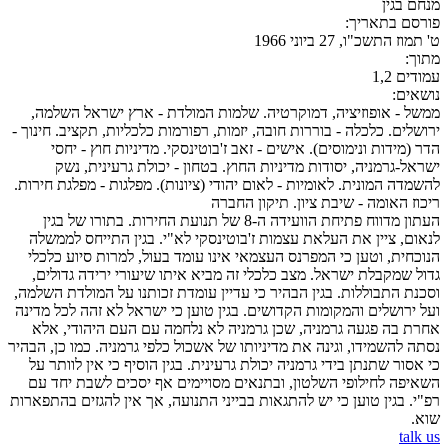
מנחם בגין
פורסם בתאריך:
ט' תמוז התשכ"ו, 27 ביוני 1966
מתוך:
עמודים 1,2
נושאים:
ממשל - אופוזיציה, דמוקרטיה. שלמות המולדת - ארץ ישראל השלמה,
ירושלים. כלכלה - בוררות חובה, יזמות, רפורמות כלכליות, תקציב. חינוך -
הדר (מידות ונימוסים). אישים - זאב ז'בוטינסקי. מדיניות חוץ - יחסי
ישראל-גרמניה, יסודות מדיניות החוץ. בטחון - יכולת גרעינית, נשק
להשמדה המונית. לאומיות - לאום יהודי (ציונות). מפלגות - מפלגת חירות.
ריכוז האומה - שיבת ציון. תיקון החברה
העתון מדווח פתיחת הוועידה ה-8 של תנועת החירות. בתורו של בגין
לנאום, ציין את העלאת עצמות ז'בוטינסקי לא"י. בגין התייחס לממשלה
הנוכחית, וטען כי המפרנס העצמאי אינו עומד בעול, למרות סיוע כלכלי
גדול שמקבלת ישראל. מצב כלכלי זה מביא איתו שיעורי ירידה גדולים,
וסכנת התבוללות. בגין הבהיר כי עדיין עומדת זכותנו על המולדת השלמה,
ועל ירושלים והמקומות הקדושים. בגין טוען כי ישראל לא זהה לכל מדינה
אחרת בה פגעה גרמניה, שכן גרמניה לא נלחמה עם העם היהודי, אלא
נסתה להשמידו, וגינה את מדיניותו של אשכול כלפי גרמניה. כמו כן, הבהיר
כי אסור שתנתן בידי גרמניה יכולת גרעינית. בגין הוסיף כי אין לוותר על
השאיפה לחילופי השלטון, ובתנאים מסויימים אף יסכים לשבת יחד עם
רפ"י. בגין טוען כי יש להתגאות בבייני התנועה, אך אין להגזים בהתפארות
שוא.
talk us