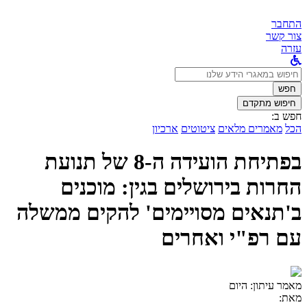
התחבר
צור קשר
עזרה
לחפש
ב:
חפש
חיפוש מתקדם
חפש ב:
הכל
מאמרים מלאים
ציטוטים
ארכיון
בפתיחת הועידה ה-8 של תנועת
החרות בירושלים בגין: מוכנים
ב'תנאים מסויימים' להקים ממשלה
עם רפ"י ואחרים
מאמר עיתון:
היום
מאת: