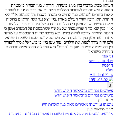
עמוד 1
העיתון מביא מדברי בגין ב1/3 בועידת "חרות". בגין הבהיר כי מטרת
התנועה היא חתירה לשחרור המולדת כולה גם אם דבר זה יגרום להפסד
קולות בוחרים לתנועה. בגין הדגיש כי מטרה נוספת של התנועה אליו היא
חותרת היא ריכוז יהודי העולם בארץ .בגין יצא נגד אלה הרואים ברוסיה
מולדת נפשית שניה וטען כי המולדת היחידה של היהודים צריכה להיות
א"י .בגין יצא נגד האוריינטציה של מפא"י שמתבססת על המערב וטען כי
ההגנה היחידה צריכה להיות בידינו ולא צריכה להיות התבססות על מדינה
אחרת .עוד טען בגין כי במקרה של מלחמה קיימת סכנת השמדת ישראל
ולכן יהיה צורך לפנות את הילדים. עוד טען בגין כי בישראל אסור להפריד
בין דת ומדינה וכמו כן טען כי "חרות" היא המפלגה הסוציאלית חברתית
היחידה בישראל.
talk us
section marker
הדפסה
שלח
Attached Files
1951-03-02

ציטוטים נבחרים מהמאמר
חיפוש חדש
ציטוטים נבחרים מהמאמר
חיפוש חדש
מנחם בגין
משנתו ומורשתו
מאמרים מאת בגין
תולדות חייו
מרכז מורשת בגין
אירועים וכנסים
מחלקה אקדמית
השכרת אולמות
המחלקה החינוכית