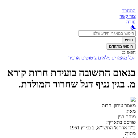
התחבר
צור קשר
עזרה
לחפש
ב:
חפש
חיפוש מתקדם
חפש ב:
הכל
מאמרים מלאים
ציטוטים
ארכיון
בנאום התשובה בועידת חרות קורא
מ. בגין נניף דגל שחרור המולדת.
מאמר עיתון:
חרות
מאת:
מנחם בגין
פורסם בתאריך:
כ"ד אדר א' התשי"א, 2 במרץ 1951
מתוך: