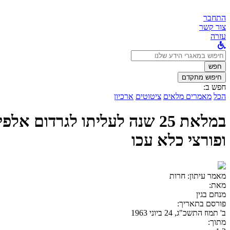
התחבר
צור קשר
עזרה
לחפש
ב:
חפש
חיפוש מתקדם
חפש ב:
הכל
מאמרים מלאים
ציטוטים
ארכיון
במלאת 25 שנה לעליתו לגרדו
ופורצי כלא עכו
מאמר עיתון:
חרות
מאת:
מנחם בגין
פורסם בתאריך:
ב' תמוז התשכ"ג, 24 ביוני 1963
מתוך: