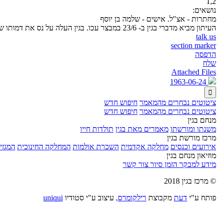
1,2
נושאים:
מחתרות - אצ"ל. אישים - שלמה בן יוסף
העיתון מביא מדברי בגין ב- 23/6 במבצר עכו. בגין העלה על נס את דמותו של שלמה בן-יוסף שהנחיל לבאים אחריו ולמחתרת כולה את מופת ההקרבה והגאולה
talk us
section marker
הדפסה
שלח
Attached Files
1963-06-24

ציטוטים נבחרים מהמאמר
חיפוש חדש
ציטוטים נבחרים מהמאמר
חיפוש חדש
מנחם בגין
משנתו ומורשתו
מאמרים מאת בגין
תולדות חייו
מרכז מורשת בגין
אירועים וכנסים
מחלקה אקדמית
השכרת אולמות
המחלקה החינוכית
המגזין
מוזיאון מנחם בגין
מידע למבקר
הזמן סיור
צור קשר
© מרכז בגין 2018
פותח ע"י
דעת
מקבוצת
רילקומרס,
עיצוב ע"י סטודיו
uniqui