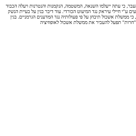
ן חזר בגין על דבריו מהעבר, כי עתה ייעלמו השנאה, המשטמה, הנקמנות והנטרנות ויעלה הכבוד
ם ע"י חיילי עיראק נגד המיעוט הכורדי. עוד דיבר בגין על בעיית הנשק
 כי ממשלת אשכול תיבחן על פי פעולותיה נגד המדענים הגרמניים. בגין
 "חרות" תפעל להעביר את ממשלת אשכול לאופוזיציה