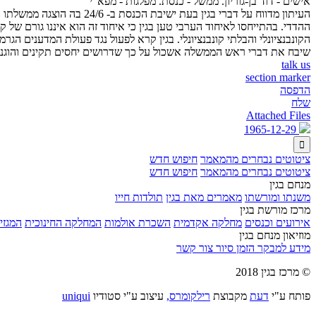
אישים - דוד בן-גוריון. ממשל - כנסת. מפלגות - מפא"י
העיתון מדווח על דברי בגי
ההדדי. בהתייחסו לאיחוד הערבי טען בגין כי איחוד זה הוא איננו גורם של
הקונבנציונלי והבלתי קונבנציונלי. בגין קרא לפעול נגד פעולת המדענים הג
שיבח את דברי ראש הממשלה אשכול על כך שדרושים יחסים תקינים והוגנים
talk us
section marker
הדפסה
שלח
Attached Files
1965-12-29

ציטוטים נבחרים מהמאמר
חיפוש חדש
ציטוטים נבחרים מהמאמר
חיפוש חדש
מנחם בגין
משנתו ומורשתו
מאמרים מאת בגין
תולדות חייו
מרכז מורשת בגין
אירועים וכנסים
מחלקה אקדמית
השכרת אולמות
המחלקה החינוכית
המגזין
מוזיאון מנחם בגין
מידע למבקר
הזמן סיור
צור קשר
© מרכז בגין 2018
פותח ע"י
דעת
מקבוצת
רילקומרס,
עיצוב ע"י סטודיו
uniqui