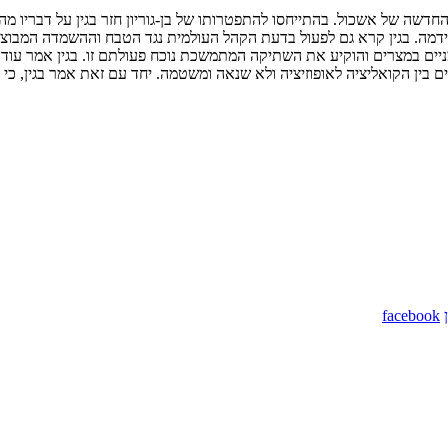
ן בעת ישיבת הכנסת ב- 24/6 בה הוצגה ממשלתו החדשה של אשכול. בהתייחסו להתפטרותו של בן-גוריו
 קידמה. בגין קרא גם לפעול בדעת הקהל העולמית נגד הטבח וההשמדה המבוצעי
רמניים במצרים והוקיע את השתיקה המתמשכת נוכח פעולתם זו. בגין אמר עוד,
 בין הקואליציה לאופוזיציה ולא שנאה ומשטמה. יחד עם זאת אמר בגין, כי
facebook