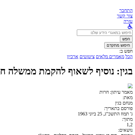
התחבר
צור קשר
עזרה
לחפש
ב:
חפש
חיפוש מתקדם
חפש ב:
הכל
מאמרים מלאים
ציטוטים
ארכיון
בגין: נוסיף לשאוף להקמת ממשלה ח
מאמר עיתון:
חרות
מאת:
מנחם בגין
פורסם בתאריך:
ג' תמוז התשכ"ג, 25 ביוני 1963
מתוך:
1,2
נושאים: