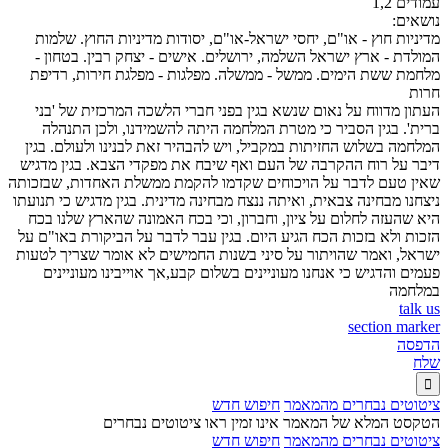
עמודים 1,2
נושאים:
מדיניות חוץ - או"ם, יחסי ישראל-או"ם, יסודות מדיניות החוץ. שלמות
המולדת - ארץ ישראל השלמה, ירושלים. אישים - יצחק רבין. בטחון -
מלחמת ששת הימים. ממשל - ממשלה. מפלגות - מפלגת חירות, רדיפת
חרות
העתון מדווח על נאום שנשא בגין בפני חברי הלשכה המרכזית של 'בני
ברית'. בגין הסביר כי מטרת המלחמה היתה להשמידנו, ולכן התנהלה
המלחמה בשלוש החזיתות במקביל, ויש להבהיר זאת לבנינו ולעולם. בגין
דיבר על רוח ההקרבה של העם ואף שיבח את מפקדי הצבא. בגין מדגיש
שאין טעם לדבר על הויכוחים שקדמו להקמת ממשלת האחדות, שבזכותה
ניצחנו מבחינה צבאית, ואיתה ננצח מבחינה מדינית. בגין מדגיש כי תנועתו
היא שהעזה לחלום על ציון, וחברון, וכי בכח האמונה שהארץ שלנו בכח
הזכות ולא בזכות הכח הגיע היום. בגין עבר לדבר על הביקורת באו"ם על
ישראל, ואמר שהויתור על סיני בשנות החמישים לא אומר שצריך לטעות
פעמים והדגיש כי אנחנו מעוניינים בשלום קבע,אך אוייבינו מעוניינים
במלחמה
talk us
section marker
הדפסה
שלח

ציטוטים נבחרים מהמאמר
חיפוש חדש
הטקסט המלא של המאמר אינו זמין ראו ציטוטים נבחרים
ציטוטים נבחרים מהמאמר
חיפוש חדש