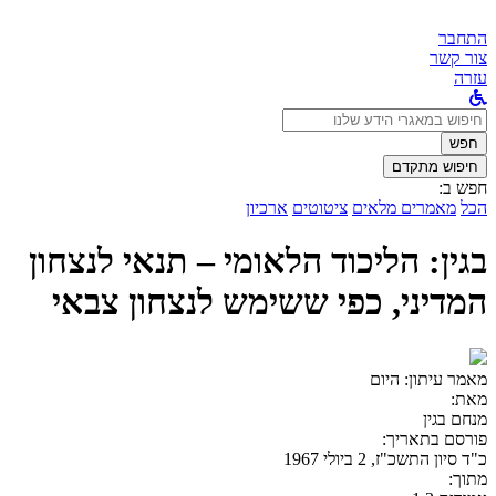
התחבר
צור קשר
עזרה
לחפש
ב:
חפש
חיפוש מתקדם
חפש ב:
הכל
מאמרים מלאים
ציטוטים
ארכיון
בגין: הליכוד הלאומי – תנאי לנצחון
המדיני, כפי ששימש לנצחון צבאי
מאמר עיתון:
היום
מאת:
מנחם בגין
פורסם בתאריך:
כ"ד סיון התשכ"ז, 2 ביולי 1967
מתוך: