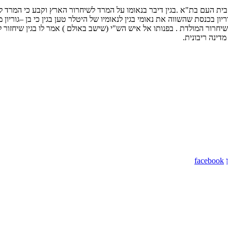
א את נאומו של בגין בערב לאנשי בית"ר שנערך ב23/11 באולם בית העם בת"א .בגין דיבר בנאומו על המרד ל
יון בכנסת שהשווה את נאומי בגין לנאומיו של היטלר טען בגין כי בן –גוריו
ור המולדת . בפנותו אל איש הש"י (שישב באולם ) אמר לו בגין שיחזור למעס
מדינה ריבונית.
facebook