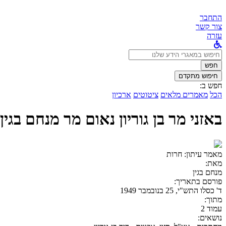
התחבר
צור קשר
עזרה
לחפש
ב:
חפש
חיפוש מתקדם
חפש ב:
הכל
מאמרים מלאים
ציטוטים
ארכיון
באזני מר בן גוריון נאום מר מנחם בגי
מאמר עיתון:
חרות
מאת:
מנחם בגין
פורסם בתאריך:
ד' כסלו התש"י, 25 בנובמבר 1949
מתוך:
עמוד 2
נושאים: