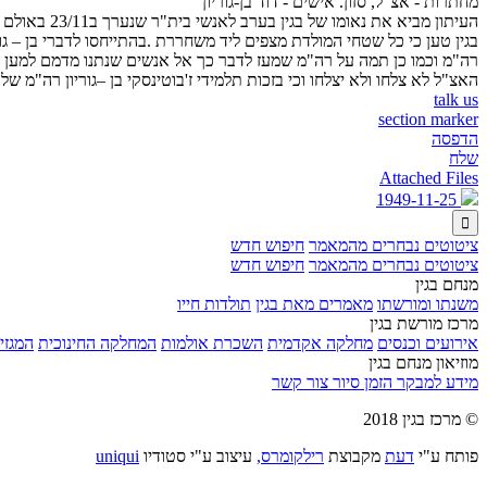
מחתרות - אצ"ל, סזון. אישים - דוד בן-גוריון
העיתון מבי
בגין טען כי כל שטחי המולדת מצפים ליד משחררת .בהתייחסו לדברי בן – גור
רה"מ וכמו כן תמה על רה"מ שמעז לדבר כך אל אנשים שנתנו מדמם למען שיחר
האצ"ל לא צלחו ולא יצלחו וכי בזכות תלמידי ז'בוטינסקי בן –גוריון רה"מ של 
talk us
section marker
הדפסה
שלח
Attached Files
1949-11-25

ציטוטים נבחרים מהמאמר
חיפוש חדש
ציטוטים נבחרים מהמאמר
חיפוש חדש
מנחם בגין
משנתו ומורשתו
מאמרים מאת בגין
תולדות חייו
מרכז מורשת בגין
אירועים וכנסים
מחלקה אקדמית
השכרת אולמות
המחלקה החינוכית
המגזין
מוזיאון מנחם בגין
מידע למבקר
הזמן סיור
צור קשר
© מרכז בגין 2018
פותח ע"י
דעת
מקבוצת
רילקומרס,
עיצוב ע"י סטודיו
uniqui