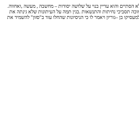
שיחרור הארץ וקבע כי המרד לא הסתיים והוא עדיין בנוי על שלושה יסודות – מחשבה , מעשה ,ואחווה.
ן מוכה תסביכי נחיתות והתנשאות .בגין תמה על העיתונות שלא גינתה את
יקו בן –גוריון ויאמר לו כי הניסיונות שהחלו עוד ב"סזון" להשמיד את