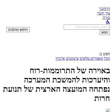
התחבר
צור קשר
עזרה
לחפש
חיפוש מתקדם
ב:
חפש
חפש ב:
הכל
מאמרים מלאים
ציטוטים
ארכיון
באוירה של התרוממות-רוח
והיערכות להמשכת המערכה
נפתחה המועצה הארצית של תנועת
חרות