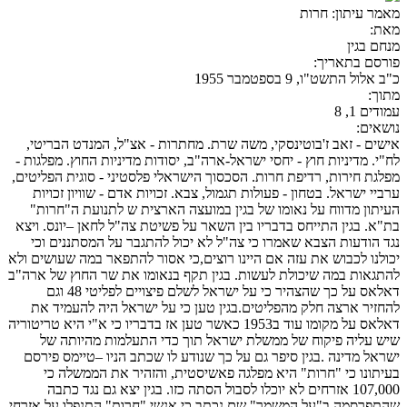
מאמר עיתון:
חרות
מאת:
מנחם בגין
פורסם בתאריך:
כ"ב אלול התשט"ו, 9 בספטמבר 1955
מתוך:
עמודים 1, 8
נושאים:
אישים - זאב ז'בוטינסקי, משה שרת. מחתרות - אצ"ל, המנדט הבריטי,
לח"י. מדיניות חוץ - יחסי ישראל-ארה"ב, יסודות מדיניות החוץ. מפלגות -
מפלגת חירות, רדיפת חרות. הסכסוך הישראלי פלסטיני - סוגית הפליטים,
ערביי ישראל. בטחון - פעולות תגמול, צבא. זכויות אדם - שוויון זכויות
העיתון מדווח על נאומו של בגין במועצה הארצית ש לתנועת ה"חרות"
בת"א. בגין התייחס בדבריו בין השאר על פשיטת צה"ל לחאן –יונס. ויצא
נגד הודעות הצבא שאמרו כי צה"ל לא יכול להתגבר על המסתננים וכי
יכולנו לכבוש את עזה אם היינו רוצים,כי אסור להתפאר במה שעושים ולא
להתגאות במה שיכולת לעשות. בגין תקף בנאומו את שר החוץ של ארה"ב
דאלאס על כך שהצהיר כי על ישראל לשלם פיצויים לפליטי 48 וגם
להחזיר ארצה חלק מהפליטים.בגין טען כי על ישראל היה להעמיד את
דאלאס על מקומו עוד ב1953 כאשר טען אז בדבריו כי א"י היא טריטוריה
שיש עליה פיקוח של ממשלת ישראל תוך כדי התעלמות מהיותה של
ישראל מדינה .בגין סיפר גם על כך שנודע לו שכתב הניו –טיימס פירסם
בעיתונו כי "חרות" היא מפלגה פאשיסטית, והזהיר את הממשלה כי
107,000 אזרחים לא יוכלו לסבול הסתה כזו. בגין יצא גם נגד כתבה
שהתפרסמה ב"על המשמר" שם נכתב כי אנשי "חרות" התנפלו על אזרחי