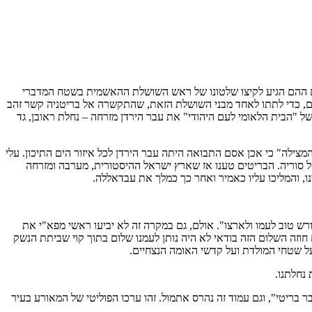
ימים ההם הגיע לקיצו שלטונו של ראש השושלת ההאשמית בשטח המדברי
ם, כדי לתתו לאחד מבני השושלת הזאת, שהתקשרה אל בריטניה קשר זהב
ל "הבית הלאומי לעם היהודי" את עבר הירדן מזרחה – נחלת ראובן, גד
המצילה" כי אכן אסם התבואה היתה עבר הירדן לכל איזור הים התיכון. עלי
 סוריה. הבריטים טענו אז שארץ ישראל ההיסטורית, מערבה ומזרחה
נו, והמליכו עליו כאמיר ואחר כך כמלך את עבדאללה.
ורש טוב לעמו ולארצו". אולם, גם במקרה זה לא יביעו ראשי מפא"י את
חוזה השלום הזה בודאי לא היה נותן לעמנו שלום בתוך קוי שביתת הנשק
על שטחי המולדת ועל קדשי האומה הנצחיים.
נחלתנו.
 בריטי", וגם עמוד זה נהרס אתמול. זהו ערכו הפוליטי של המאורע בעיר