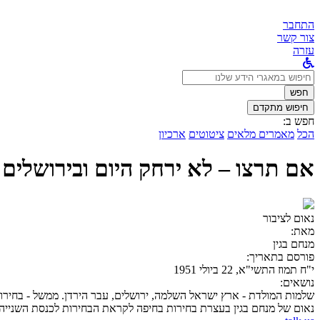
התחבר
צור קשר
עזרה
לחפש
ב:
חפש
חיפוש מתקדם
חפש ב:
הכל
מאמרים מלאים
ציטוטים
ארכיון
אם תרצו – לא ירחק היום ובירושלים 
נאום לציבור
מאת:
מנחם בגין
פורסם בתאריך:
י"ח תמוז התשי"א, 22 ביולי 1951
נושאים:
שלמות המולדת - ארץ ישראל השלמה, ירושלים, עבר הירדן. ממשל - בחירות. 
נאום של מנחם בגין בעצרת בחירות בחיפה לקראת הבחירות לכנסת השנייה