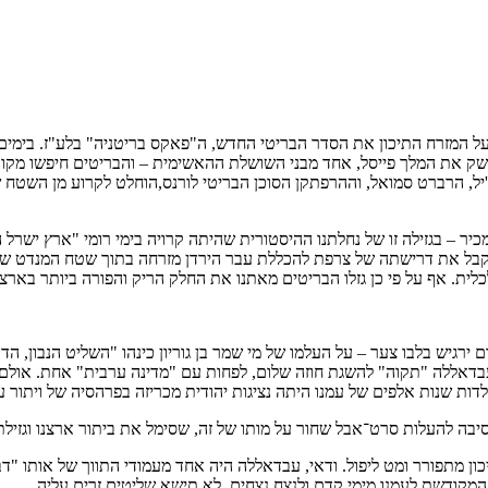
ליט על המזרח התיכון את הסדר הבריטי החדש, ה"פאקס בריטניה" בלע"ז. ב
שק את המלך פייסל, אחד מבני השושלת ההאשימית – והבריטים חיפשו מקו
יל, הרברט סמואל, וההרפתקן הסוכן הבריטי לורנס,הוחלט לקרוע מן השטח ש
כיר – בגזילה זו של נחלתנו ההיסטורית שהיתה קרויה בימי רומי "ארץ ישרל 
 לקבל את דרישתה של צרפת להכללת עבר הירדן מזרחה בתוך שטח המנדט של
כלית. אף על פי כן גזלו הבריטים מאתנו את החלק הריק והפורה ביותר בארצ
ירגיש בלבו צער – על העלמו של מי שמר בן גוריון כינהו "השליט הנבון, הד
בעבדאללה "תקוה" להשגת חוזה שלום, לפחות עם "מדינה ערבית" אחת. אולם 
דות שנות אלפים של עמנו היתה נציגות יהודית מכריזה בפרהסיה של ויתור 
סיבה להעלות סרט־אבל שחור על מותו של זה, שסימל את ביתור ארצנו וגזילת 
ון מתפורר ומט ליפול. ודאי, עבדאללה היה אחד מעמודי התווך של אותו "דבר
מקודשת לעמנו מימי קדם ולנצח נצחים, לא תישא שליטים זרים עליה.