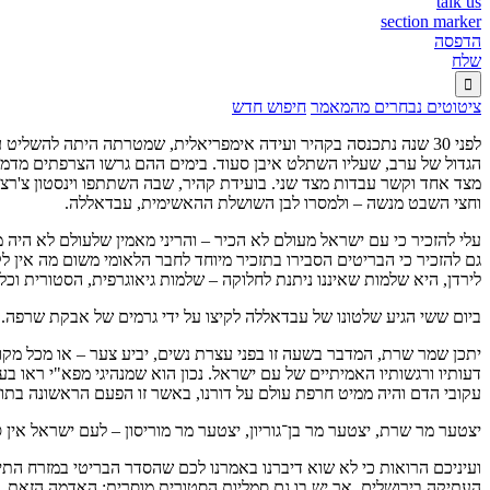
talk us
section marker
הדפסה
שלח

ציטוטים נבחרים מהמאמר
חיפוש חדש
לפני 30 שנה נתכנסה בקהיר ועידה אימפריאלית, שמטרתה היתה להש
הגדול של ערב, שעליו השתלט איבן סעוד. בימים ההם גרשו הצרפתים מדמ
מצד אחד וקשר עבדות מצד שני. בועידת קהיר, שבה השתתפו וינסטון צ'רצ'
וחצי השבט מנשה – ולמסרו לבן השושלת ההאשימית, עבדאללה.
עלי להזכיר כי עם ישראל מעולם לא הכיר – והריני מאמין שלעולם לא היה מ
גם להזכיר כי הבריטים הסבירו בתזכיר מיוחד לחבר הלאומי משום מה אין
לירדן, היא שלמות שאיננו ניתנת לחלוקה – שלמות גיאוגרפית, הסטורית וכל
ביום ששי הגיע שלטונו של עבדאללה לקיצו על ידי גרמים של אבקת שרפה.
יתכן שמר שרת, המדבר בשעה זו בפני עצרת נשים, יביע צער – או מכל מקום 
דעותיו ורגשותיו האמיתיים של עם ישראל. נכון הוא שמנהיגי מפא"י ראו 
עקובי הדם והיה ממיט חרפת עולם על דורנו, באשר זו הפעם הראשונה בתול
יצטער מר שרת, יצטער מר בן־גוריון, יצטער מר מוריסון – לעם ישראל אין 
ועיניכם הרואות כי לא שוא דיברנו באמרנו לכם שהסדר הבריטי במזרח התיכ
העתיקה בירושלים, אך יש בו גם סמליות הסטורית מוסרית: האדמה הזאת, ה