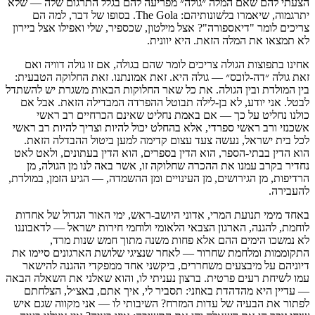
הצעתי להם שאם המלה ״גולה״ מפריעה להם בגלל התרגום שלה — שלא
יתרגמוה, שיאמרו בלשונותיהם: The Gola. בסופו של דבר, למה הם
צריכים לומר "דיאספורה"? אצל מילטון, שכספיר, שלי ואפילו אצל ביירון
לא תמצאו את המלה הזאת. היא יוונית.
אחינו בתפוצות הגולה צריכים לומר שהם בגולה, אם זו גולה דוויה ואם
זאת גולה ״דה-לוכס״ — גולה היא. זאת אמונתנו. זאת החלוקה הטבעית:
בין המולדת ובין הגולה. את כל שאר החלוקות הבאות משגרת יש להשתדל
לבטל. אני יודע, לא בן-לילה תבוטל ההפרדה המבדילה הזאת. אבל אם
כולנו נחליט על כך — אם באמת נחליט שאינם הכרחיים רב ראשי
אשכנזי ורב ראשי ספרדי, אלא בהחלט יכול להיות וצריך להיות רב ראשי
לכל בית ישראל, נעשה צעד עצום קדימה למען ביטול ההבדלה הזאת.
הוא הדין בבתי-הספר, הוא הדין בספרים, הוא הדין בעתונים, ולאט לאט
נחדיר בקרב עמנו את ההכרה שחלוקה זו, אשר באה לנו מן הגולה, מן
הרדיפות, מן הגירושים, מן העינויים ומן ההשמדה, — הגיע הזמן, במולדת,
להעבירה.
באחד מימי תנועת המרי, אדוני היושב-ראש, ימי האור הגדול של אחדות
לוחמת, להגנה, הארגון הצבאי הלאומי ולוחמי חירות ישראל — לדאבוננו
לא נמשכו הימים ההם אלא פחות משנה מתוך חמש שנות מרד,
התקוממות ומלחמת שחרור — לאחר שנציגי שלושת הארגונים סיימו את
דיוניהם על מיבצעים משחררים, ביקשני אחד ממפקדי ההגנה להישאר
עמו לשיחת רעים פרטית. ברצון נעניתי לו, והוא שאלני את השאלה הבאה
— עדיין היא מהדהדת באוזני: תסביר לי, איך אתם, באצ״ל, הצלחתם
לפתור את הבעיה של עדות המזרח? השיבותי לו — אני מקווה שגם איש