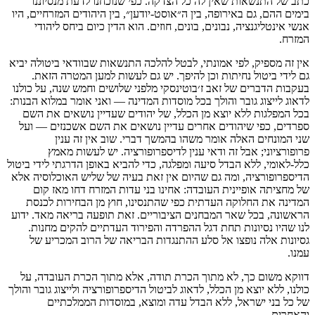
כתב של התנשאות שאין לה כל הצדקה. כפי שנוכחנו לדעת מנסיוננו
בימים ההם, גם באירופה, בין ה״אוסט-יודען״, בין היהודים המזרחיים, היו
אנשי אינטליגנציה, נבונים, בונים, חוזים. הוא הדין כיום ביחס ליהודי
המזרח.
אין זה מספיק, לפי אמונתי, לבטל להלכה התנשאות שבוודאי ביטולה יביא
גם לידי ביטול נחיתות וכן להיפך. יש גם לעשות למען המטרה הזאת.
בעקבות הדברים של זאב ז׳בוטינסקי מלפני שלושים וחמש שנה, על כולנו
לדאוג לייצוג גובר והולך בכל מוסדות המדינה — ואני אומר במלוא הבנות:
בכל המפלגות ללא יוצא מן הכלל, של יהודים שעדיין נושאים את השם
ספרדים, כפי שיהודים אחרים עדיין נושאים את השם אשכנזים — ועל
שני המונחים האלה אומר משהו בהמשך דברי. שוב אין זה ענין
פרופורציוני; אבל זה ודאי ענין לדיספרופורציה. יש לעשות מאמץ
כלל-לאומי, ללא הבדל סיעה ומפלגה, כדי להביא באופן הדרגתי לידי ביטול
הדיספרופורציה, ומה גם שהיום אין זאת בעיה של שליש האוכלוסיה אלא
של מחציתה אופיינית העובדה: אחינו בני עדות המזרח דחו מאז קום
המדינה את החלוקה העדתית כפי שהתנסינו, חוץ מן הבחירות לכנסת
הראשונה, בכל שאר המבחנים הציבוריים. זאת תופעה בריאה מאד. ידוע
לנו שהיו נסיונות תחת דגל ההפרדה והפירוד העדתיים להקים מחנות.
גסיונות אלה נופצו אל סלע ההתנגדות הבריאה של הרוב המכריע של
עמנו.
דווקא משום כך, לא מתוך הכרת תודה, אלא מתוך הכרת העובדה, על
כולנו, ללא יוצא מן הכלל, לדאוג לביטול הדיספרופורציה ולייצוג גובר והולך
של כל בני ישראל, ללא הבדל עדה ומוצא, במוסדות הממלכתיים
והאחרים.