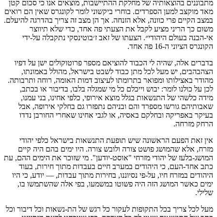
מתבוננים בהוצאותיה של מחלקת ההתיישבות, מוצאים אנו כי סכום קטן
מאד מוקצב למען הספרדים. בוחרי ביקשוני לומר לקונגרס שאין הם רואים
במצב הקיים פרי כוונה, אלא הזנחה. אך הן מצב זה צריך בהדרגה להיעלם.
משום כך הריני מציע לקבל את הצעתי פה אחד, כדי שלא תיווצר
אי-הבנה בעולם היהודי״. הצעתו של זאב ז׳בוטינסקי נתקבלה על-ידי
הקונגרס הציוני ה-16 פה אחד.
בדברים אלה, שהיה לי הכבוד להוציאם מספר פרוטוקולים ישן על דפיו
הצהבהבים, יש מעל לכל מתן כבוד לשבט בישראל, מהולל באמונתו,
מהודר באצילותו ומפואר בתרומתו לעיצוב דמות האומה, רוחה ותרבותה.
לכן על כולנו לומר: יבוש וייכלם כל מי שמגלה בלבו, בדיבור או בכתב,
מידה כלשהי של התנשאות בגלל מוצא אירופי, כלפי אחינו, בני עמנו,
שאבותיהם גורשו מספרד והם ובניהם נתפזרו גם בחלקי אירופה, אבל
בעיקר באפריקה ובחלקם באסיה, או לגבי אחינו שאחרי החורבן נדדו
הרחק מזרחה.
אין זאת הפעם הראשונה שיש תופעת התנשאות בישראל כלפי יהודי
מזרח, אלא שהמושג פושט צורה ולובש צורה. היו ימים בהם היה קיים
המושג-בלעז של יהודי מזרחי "אוסט-יודען". מי שזוכר את הימים ההם, עת
כתב אחד-העם, כי היהודים במערב חיים בעבדות מתוך חירות, בעוד
היהודים במזרח חיו, על-פי נסיוננו, בחירות מתוך עבדות, — יודע, כי היו
ימים כאשר המושג הזה היה פשוטו במשמעו, בפי אלה שהשתמשו בו,
שלילי.
מעל לכל צריך בכל התקופות לעקור כל רגש של הת-נשאות וכל דיבור וכל