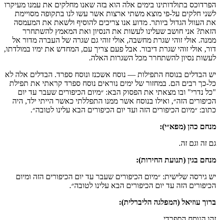
הפרדוכס בתולדותינו בימים אלה הוא בזה שאנו מחלקים את עמנו מעיקרו
לשני חלקים על-פי מוצא משתי ארצות אשר עשו לנו בתקופה מסויימת
את העוול הגדול ביותר. מדוע אנו צריכים להוסיף ולשאת את המעמסה
הזאת? אני חושב שעלינו לעשות את הנסיון ואת המאמץ להשתחרר
ממנה. אולי זוהי שגרת מחשבה, אולי זוהי גם שגרה של העברה מדור אל
דור, אולי זוהי שגרת דיבור. אבל פעם צריך עם, המחדש את ימיו במולדתו,
לעשות נסיון להשתחרר מכל השגרות האלה.
יש הבדלים בנוסח התפילות — נוסח אשכנז ונוסח ספרד. הבדלים אלה לא
כל-כך רבים הם. במחזור של ימים נוראים נוסח ספרד קראתי את תפילת
"כל נדרי" ובו מצאתי את הפסוק הבא: ״מיום הכיפורים שעבר עד יום
הכיפורים הזה״, ואילו בנוסח אשר ממנו התפללתי כאשר הייתי ילד, היה
כתוב: ״מיום הכיפורים הזה ועד יום הכיפורים הבא עלינו לטובה״.
מנחם כהן (מפא״י):
גם זה וגם זה.
מנחם בגין (תנועת החירות):
יש גירסה שלישית: ״מיום הכיפורים שעבר עד יום הכיפורים הזה ומיום
הכיפורים הזה עד יום הכיפורים הבא עלינו לטובה״.
ברוך עוזיאל (המפלגה הליברלית):
זהו הנוסח הספרדי.