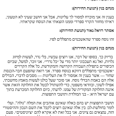
מנחם בגין (תנועת החירות):
בענין זה אני מוכרח למסור לך עליונות, אבל אני חושב שעיני לא הטעוני,
ראיתי מחזור הקרוי ספרדי וממנו הוצאתי את הנוסח שקראתיו.
אסתר רזיאל-נאור (תנועת החירות):
זהו נוסח ספרד שהאשכנזים מתפללים לפיו.
מנחם בגין (תנועת החירות):
בדיוק כך. בסופו של דבר, אנו רוצים עכשיו, בלי נדר, לעשות למיזוג
גלויות, ואל נא תעכבוני יותר מדי על ״כל נדרי״. אני זוכר, למשל, שביום
הכיפורים בתפילת העבודה הקדושה והמקודשת, כל אלה הקרויים
״אשכנזים״ מתפללים דווקא בנוסח ספרד. אני רואה שהפעם חבר-הכנסת
שחור — אשר בענין זה אמסור לו את העליונות — מסכים לדברי
.
הבדלים
אלה הם באמת הבדלי נוסח. אני סובר שעל כולנו לעשות מאמץ מחשבתי,
אפילו לשוני, ובוודאי משפטי, כדי להשתדל לבטל את החלוקה הזאת אשר
איננה החלוקה המקורית של עמנו. לדעתי, כיום החלוקה המכרעת בתוך
עם ישראל היא: - בני המולדת ותושבי התפוצות.
תושבי התפוצות יש בהם כאלה שאינם אוהבים את המלה "גולה". ועלי
לומר בחולשת-לב: בין אלה שאינם רוצים לקבל את השם הנכון וההיסטורי
הזה, נמצאים גם ציונים. אני בכל זאת לא אקרא להם ״ציוניסטים״. פעם