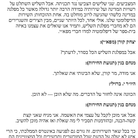
המצביעים. שני שלישים הצביעו נגד תכניתה. אבל השליש השתלט על
רשויות המדינה ועל שירותיה במידה הרבה יותר גדולה מאשר כל מפלגה
במדינה כלשהי שהגיעה לרוב מוחלט בה. אחת ההוכחות: השירות
הדיפלומטי שלנו. אולי אחד, לכל היותר שניים, מבין הצירים והשגרירים
הם לא מחברי מפלגת השליש, ותמיד אנו שואלים את עצמנו באיזה
בית-ספר של דיפלומטיה למדו חברי מפא״י.
יצחק קורן (מפא״י):
אבל במפלגת השליש הכל בסדר, לדעתך?
מנחם בגין (תנועת החירות):
אני מודה, מר קורן, שלא הבינותי את שאלתך.
היו״ר י. ברזילי:
הכוונה אינה לחזור על הדברים. מה שלא הובן — לא הובן.
מנחם בגין (תנועת החירות):
אבל אני מוכן לקבל על עצמי את האשמה. אני מניח שאני קצת
קשה-הבנה, ובהזדמנות תסביר לי מה שאלת ואז אהיה מוכן להשיב.
כך בכל שאר השירותים. זה גורם גם לפגיעה באינטרס הממלכתי, כי הרי
איש לא יעלה על הדעת שכל המוכשרים ותכשירים וכל המצטיינים הם