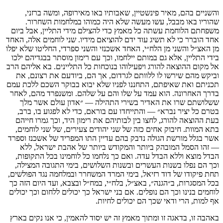
והשניים בהם, מאיר פינשטיין, שאבותיו באו מאירופה, ומשה ברזני,
שהוריו באו מבבל, עשו מעשה שלא היה כמוהו במלחמות השחרור.
משפחתם הלוחמת עשתה כל מאמץ כדי להצילם מידי התליין, אבל ביום
אחד הוברר כי לא תשיג עוד ידם להוציאם מידיו. שני לוחמים אלה, האחד
מן האצ״ל והשני מן הלח״י, האחד אשכנזי והשני ספרדי, החליטו שלא יפלו
בידי התליין, אלא גם במותם יילחמו, וכך עם רימון מוסתר בבגדיהם ילכו
אל מקום ההוצאה להורג ויפעילוהו בנוכחות כל התליינים. בא אליהם הרב
וביקש מהם שירשו לו ללוותם לגרדום, אך הם, ביודעם את רצונם, את
תכניתם ואת שאיפתם, התחננו לפניו שלא יבוא בבוקר השכם ללכת עמם
בדרך האחרונה. הוא עמד על שלו והם על שלהם. ומשנפרד מהם, לאחר
ששלושתם שרו את האדיר בשירי התהילה — ״אדון עולם אשר מלך
בטרם כל יציר נברא״ — והתייחדו עם בוראם, כדי לא לפגוע בו, ברב,
בעת ההוצאה להורג, לחצו בין לבותיהם את רימון היד, וכך גמרו חייהם
בתא המוות. חיבוק אחים כזה של שני יהודים צעירים, של שני לוחמים,
אשר בגלל מורשת הגולה נדבק בהם עדיין התו המפריד של אשכנז וספרד
— זהו הסמל המובהק ביותר והמקודש ביותר של אהבת ישראל, ללא
הבדל מוצא וללא הבדל עדה. ואם כך נלחמו כל לוחמינו בכל התקופות,
וכך הם נפלו בשנות העשרים ובשנות השלושים, בימי התגובה המצילה,
תחת פיקודו של דוד רזיאל, בימי המרד המשחרר ובמלחמה נגד הפולשים,
בכל המסגרות, ב״הגנה״, באצ״ל, בלח״י, במח״ל ובצבא, ועד היום הזה כך
לוחמים בנינו וכך הם נופלים. אם בני ישראל כך יכולים ללחום וכך יכולים
אף למות, הרי ודאי שכך הם יכולים לחיות.
באהבה זו, בדאגה זו ומתוך מאמץ זה יש יסוד להאמין, כי אנו נקים בארץ