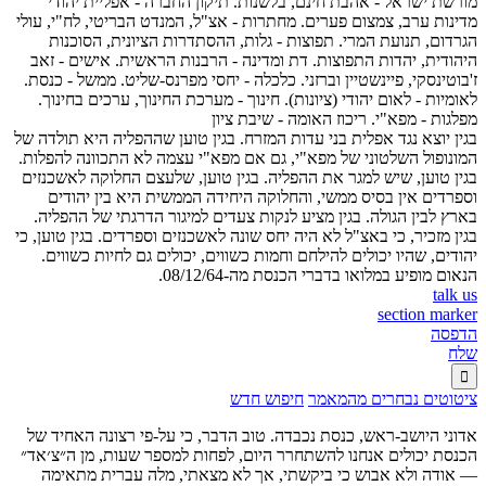
מורשת ישראל - אהבת חינם, בלשנות. תיקון החברה - אפליית יהודי
מדינות ערב, צמצום פערים. מחתרות - אצ"ל, המנדט הבריטי, לח"י, עולי
הגרדום, תנועת המרי. תפוצות - גלות, ההסתדרות הציונית, הסוכנות
היהודית, יהדות התפוצות. דת ומדינה - הרבנות הראשית. אישים - זאב
ז'בוטינסקי, פיינשטיין וברזני. כלכלה - יחסי מפרנס-שליט. ממשל - כנסת.
לאומיות - לאום יהודי (ציונות). חינוך - מערכת החינוך, ערכים בחינוך.
מפלגות - מפא"י. ריכוז האומה - שיבת ציון
בגין יוצא נגד אפלית בני עדות המזרח. בגין טוען שההפליה היא תולדה של
המונופול השלטוני של מפא"י, גם אם מפא"י עצמה לא התכוונה להפלות.
בגין טוען, שיש למגר את ההפליה. בגין טוען, שלעצם החלוקה לאשכנזים
וספרדים אין בסיס ממשי, והחלוקה היחידה הממשית היא בין יהודים
בארץ לבין הגולה. בגין מציע לנקות צעדים למיגור הדרגתי של ההפליה.
בגין מזכיר, כי באצ"ל לא היה יחס שונה לאשכנזים וספרדים. בגין טוען, כי
יהודים, שהיו יכולים להילחם וחמות כשווים, יכולים גם לחיות כשווים.
הנאום מופיע במלואו בדברי הכנסת מה-08/12/64.
talk us
section marker
הדפסה
שלח

ציטוטים נבחרים מהמאמר
חיפוש חדש
אדוני היושב-ראש, כנסת נכבדה. טוב הדבר, כי על-פי רצונה האחיד של
הכנסת יכולים אנחנו להשתחרר היום, לפחות למספר שעות, מן ה״צ׳אד״
— אודה ולא אבוש כי ביקשתי, אך לא מצאתי, מלה עברית מתאימה