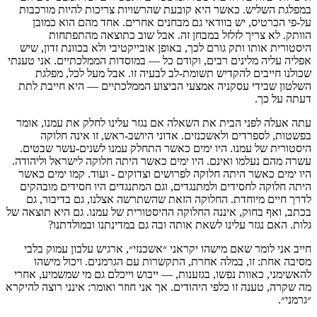
במפלגת השליש. כאשר היא קובעת שהרשויות צריכות להיות מורכבות
על-פי הכרטיס, יש בוודאי גם מבחנים אחרים. אחד מהם הוא כמובן
הוותק. לא צריך לזלזל במבחן זה. אבל שוב כתוצאה מהתפתחות
היסטורית אותו ותק גורם לכך, באופן אובייקטיבי ולא בכוונת זדון, שיש
אפליה עליה מלינים רבים, וקודם כל — במוסדות הממלכתיים. אני טענתי
שכולנו חייבים להקדיש תשומת-לב לבעיה זו. אבל מעל לכל, מפלגת
השלטון שבידי עסקניה אמצעי הביצוע הממלכתיים — היא חייבת לתת
דעתה על כך.
עתה אעלה לפני הבית את השאלה אם נגזר עלינו לחלק את עמנו, אומר
בפשטות, לספרדים ולאשכנזים. אדוני היושב-ראש, זו אינה חלוקה
היסטורית של עמנו. היו ימים כאשר התחלק עמנו לשנים-עשר שבטים.
עשרה מהם נעלמו ואינם. היו ימים כאשר היתה חלוקה לישראל וליהודה.
היו ימים כאשר היתה חלוקה לפרושים וצדוקים - ועוד. קמו ימים כאשר
היתה חלוקה לחסידים ולמתנגדים, וגם המתנגדים היו חסידים מובהקים
לדרך חיים מיוחדת. החלוקה הזאת שהשתרשה אצלנו, גם בדיבור, גם
בכתב, ואף בחוק, איננה החלוקה ההיסטורית של עמנו. גם היא תוצאה של
גלות. האם נגזר עלינו לשאת אותה ובה גם במדינתנו ובמולדתנו?
חייב אני לומר שאם מישהו יקראני ״אשכנזי״, ארגיש עלבון עמוק בלבי
מסיבה אחת: זו, במלה אחרת, התקשרות עם הגרמנים. ויכול מישהו
להאשימני, כאוות נפשו, בגזענות, — ייבוש וייכלם גם מי שמשמיע, אחרי
מה שקרה, טענה זו כלפי היהודים. אך אני חוזר ואומר: אינני רוצה להיקרא
״גרמני״.