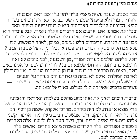
מנחם בגין (תנועת החירות):
כבר בשבוע שעבר עשית מאמץ עליון להגן על יושב-ראש הסוכנות
היהודית; עדיין לא עייפת? שמע מה שכתבנו אז. לא היינו נוכחים בשיחה
ההיא. הסוכנות הטלגרפית הצרפתית היא סוכנות ידיעות רצינית מאד
ובכל זאת אמרנו: איננו יודעים אם הדברים האלה נאמרו, אבל עובדה היא
שבמוסדות ובעתונים הרשמיים אין חדלים מלטעון, כי האצ״ל מורכב ברובו
מבני עדות המזרח. הדיבורים הללו מגיעים, כמובן, לאוזני הבולשת; ומה
פלא אם הסולדטסקה הבריטית שופכת את כל חמתה על שכונות העוני ?
אנשי ההלשנה הקולקטיבית — ״הדמוקרטים״ הללו — רוצים להטיל בנו
דופי. אליהם הולכים מעדות המזרח, מן השכונות, לבני טובים לא נאה
להימצא בחברתם. הזה דופי שמצאתם בנו? להווי ידוע לכם, כי אלינו באים
כולם, באים גם מבתיכם המרווחים וגם מן הבקתות הנמוכות. אין מונופולין
לאהבת המולדת. אולם לא נכחה כי גאוותנו היא בעיקר על העניים
והמושפלים, אשר משפחתנו הלוחמת הופכת אותם לגאים ולעשירים —
עשירים ברכוש שאין דומה לו בעולם: באידיאל ובאמונה.
וברבות הימים ראינו את אותו מיזוג מוחלט בשלמות האידיאל והאמונה.
שנים-עשר הרוגי מלכות היו בדורנו תחת השלטון הבריטי; שום הבדל, של
ארץ-מוצא או עדה, לא היה ביניהם. מרדכי אלקחי, שלמה בן-יוסף, דב
גרונר, יחיאל דרזנר, יעקב ווייס, אבשלום חביב, מאיר נקר, אליעזר קשני,
אליהו בית-צורי ואליהו חכים. וכך, בשם העם כולו ולמענו, אלה הקרויים
אשכנזים וספרדים ואלה הקרויים בשמות מוצא אחרים, אנשים אלה
לחמו, הוטלו לתאי המוות, ישבו בהם ימים ולילות וחורשים, הלכו לגרדום
בשירה ובברכה לעם.