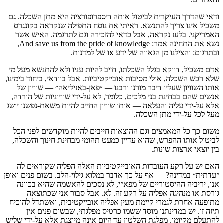
ודאי שהדרך העיקרית לביטול אותה דיספרופורציה היא מתן השכלה. גם
משכיל אינו צריך להתנשא. ראיתי את נוסח התפילה שנקראה בקונגרס
האמריקני. בלעז נקראה, אבל כדאי להזכירה וגם לתרגמה. האיש אשר
נשא את התחינה אמר: And save us from the pride of knowledge,
ובתרגום: והצילנו מן הגאווה של ידע או של למדנות.
אדם משכיל, דווקא בגלל השכלתו, חייב להיות עניו ולא להתנשא מעל מי
שלא רכש השכלה, אולי מסיבות אובייקטיביות. אבל בוודאי, ביחוד בימינו,
אותו השוויון שעליו דיבר מורנו ורבנו — ״פאן-באזיליאה״ — שוויון של
אנשים שהם בבחינת בני מלכים, כלומר, לא על-ידי שוויוניות של הורדה,
אלא על-ידי עליה והעלאה — אותו שוויון החייב להיות משאת-נפשנו יושג
מעל לכל על-ידי מתן השכלה.
משום כך כל המאמצים וגם ההוצאות חייבים להיות מוקדשים לפני הכל
לביטול אותו ההפרש, שהוא עדיין כמעט תהומי מבחינת חינוך והשכלה,
בין יוצאי ארצות שונות.
האם יש על רקע העובדות האובייקטיביות האלה הפליה שקוראים לה
״עדתית״ במדינה? — אף על כך אדבר במלוא גילוי-הלב. בשום פנים ואופן
אנו, יריביה ההיסטוריים של מפא״י, לא נסכים להאשמה שהיא בכוונה
גורסת או מנהיגה אפליה על רקע זה. לא. אבל סבור אני שכתוצאה
מתופעה אחרת לגמרי קיימת מעין אפליה אובייקטיבית, ואשתדל להוכיח
תיזה זו. יש במדינתנו מוסד ששמו כרטיס מפלגתי, שבשום פנים אין
להתעלם מקיומו. מפלגת השלטון עד היום אינה מיוצגת אלא על-ידי שליש