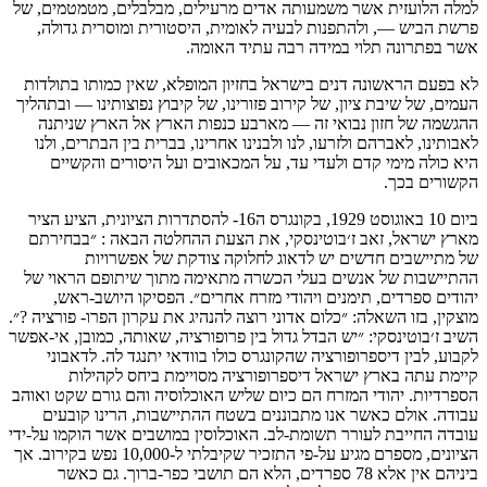
למלה הלועזית אשר משמעותה אדים מרעילים, מבלבלים, מטמטמים, של
פרשת הביש —, ולהתפנות לבעיה לאומית, היסטורית ומוסרית גדולה,
אשר בפתרונה תלוי במידה רבה עתיד האומה.
לא בפעם הראשונה דנים בישראל בחזיון המופלא, שאין כמותו בתולדות
העמים, של שיבת ציון, של קירוב פזורינו, של קיבוץ נפוצותינו — ובתהליך
ההגשמה של חזון נבואי זה — מארבע כנפות הארץ אל הארץ שניתנה
לאבותינו, לאברהם ולזרעו, לנו ולבנינו אחרינו, בברית בין הבתרים, ולנו
היא כולה מימי קדם ולעדי עד, על המכאובים ועל היסורים והקשיים
הקשורים בכך.
ביום 10 באוגוסט 1929, בקונגרס ה16- להסתדרות הציונית, הציע הציר
מארץ ישראל, זאב ז׳בוטינסקי, את הצעת ההחלטה הבאה : ״בבחירתם
של מתיישבים חדשים יש לדאוג לחלוקה צודקת של אפשרויות
ההתיישבות של אנשים בעלי הכשרה מתאימה מתוך שיתופם הראוי של
יהודים ספרדים, תימנים ויהודי מזרח אחרים״. הפסיקו היושב-ראש,
מוצקין, בזו השאלה: ״כלום אדוני רוצה להנהיג את עקרון הפרו- פורציה ?״.
השיב ז׳בוטינסקי: ״יש הבדל גדול בין פרופורציה, שאותה, כמובן, אי-אפשר
לקבוע, לבין דיספרופורציה שהקונגרס כולו בוודאי יתנגד לה. לדאבוני
קיימת עתה בארץ ישראל דיספרופורציה מסויימת ביחס לקהילות
הספרדיות. יהודי המזרח הם כיום שליש האוכלוסיה והם גורם שקט ואוהב
עבודה. אולם כאשר אנו מתבוננים בשטח ההתיישבות, הרינו קובעים
עובדה החייבת לעורר תשומת-לב. האוכלוסין במושבים אשר הוקמו על-ידי
הציונים, מספרם מגיע על-פי התזכיר שקיבלתי ל-10,000 נפש בקירוב. אך
ביניהם אין אלא 78 ספרדים, הלא הם תושבי כפר-ברוך. גם כאשר