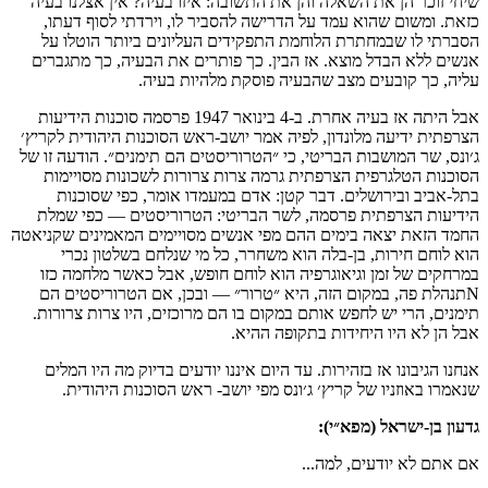
שיחי זוכר הן את השאלה והן את התשובה: איזו בעיה? אין אצלנו בעיה
כזאת. ומשום שהוא עמד על הדרישה להסביר לו, וירדתי לסוף דעתו,
הסברתי לו שבמחתרת הלוחמת התפקידים העליונים ביותר הוטלו על
אנשים ללא הבדל מוצא. אז הבין. כך פותרים את הבעיה, כך מתגברים
עליה, כך קובעים מצב שהבעיה פוסקת מלהיות בעיה.
אבל היתה אז בעיה אחרת. ב-4 בינואר 1947 פרסמה סוכנות הידיעות
הצרפתית ידיעה מלונדון, לפיה אמר יושב-ראש הסוכנות היהודית לקריץ׳
ג׳ונס, שר המושבות הבריטי, כי ״הטרוריסטים הם תימנים״. הודעה זו של
הסוכנות הטלגרפית הצרפתית גרמה צרות צרורות לשכונות מסויימות
בתל-אביב ובירושלים. דבר קטן: אדם במעמדו אומר, כפי שסוכנות
הידיעות הצרפתית פרסמה, לשר הבריטי: הטרוריסטים — כפי שמלת
החמד הזאת יצאה בימים ההם מפי אנשים מסויימים המאמינים שקניאטה
הוא לוחם חירות, בן-בלה הוא משחרר, כל מי שנלחם בשלטון נכרי
במרחקים של זמן וגיאוגרפיה הוא לוחם חופש, אבל כאשר מלחמה כזו
Nתנהלת פה, במקום הזה, היא ״טרור״ — ובכן, אם הטרוריסטים הם
תימנים, הרי יש לחפש אותם במקום בו הם מרוכזים, היו צרות צרורות.
אבל הן לא היו היחידות בתקופה ההיא.
אנחנו הגיבונו אז בזהירות. עד היום איננו יודעים בדיוק מה היו המלים
שנאמרו באוזניו של קריץ׳ ג׳ונס מפי יושב- ראש הסוכנות היהודית.
גדעון בן-ישראל (מפא״י):
אם אתם לא יודעים, למה...