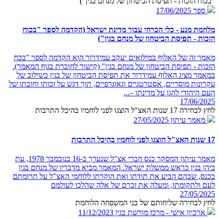
"בכוח הזכות - תפיסת הביטחון של מנחם בגין")
ספר
17/06/2025
מלחמת מנע - כלי הכרחי עבור מדינת ישראל (הקדמה לספר "בכוח
הזכות - תפיסת הביטחון של מנחם בגין")
מאמר זה של האלוף במילואים יעקב עמידרור הוא הקדמה לספר "בכח
הזכות - תפיסת הביטחון של מנחם בגין" (קישור לחוברת בגוף המאמר).
במאמר מציג האלוף עמידרור את תפיסת הביטחון של בגין כשילוב של
עקרונות מוסריים, אסטרטגיים וגאוגרפיים, תוך דגש על זכותו וחובתו של
העם היהודי להגן על מדינתו –...
17/06/2025
לחץ לבחירה 17 שנות האצ"ל הוצגו לפני לוחמיו בהיכל התרבות
מאמר עיתון
27/05/2025
17 שנות האצ"ל הוצגו לפני לוחמיו בהיכל התרבות
מאמר עיתון המסקר כנס חברי אצ"ל שנערך ב-16 בנובמבר 1978, עת
כיהן בגין כראש ממשלת ישראל. המאמר מביא מדבריו של מנחם בגין
בכנס, שבהם הביע את תודתו ואת הוקרתו ללוחמי האצ"ל על תרומתם
לעם ולתקומתו, ומעלה את זכרם של אלה שהלכו לעולמם
27/05/2025
לחץ לבחירה שליחותם של בני המשפחה הלוחמת
ארכיון אישי - מרכז מורשת בגין
11/12/2023