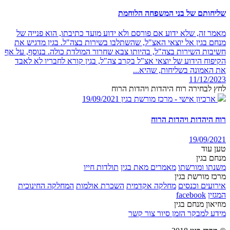
שליחותם של בני המשפחה הלוחמת
מאמר זה, שלא ידוע אם פורסם ולא ידוע מועד כתיבתו, הוא פנייה של
מנחם בגין אל יוצאי האצ"ל, שהשתלבו בשירות בצה"ל. בגין מדגיש את
חשיבות השירות בצה"ל, בהיותו צבא שחרור המולדת כולה. בנוסף, על אף
הקיפוח הידוע של יוצאי אצ"ל בקרב צה"ל, בגין קורא לחבריו לא לאבד
את האמונה בשליחות, שהיא...
11/12/2023
לחץ לבחירה רוח היהדות ויהדות הרוח
ארכיון אישי - מרכז מורשת בגין
19/09/2021
רוח היהדות ויהדות הרוח
19/09/2021
טען עוד
מנחם בגין
משנתו ומורשתו
מאמרים מאת בגין
תולדות חייו
מרכז מורשת בגין
אירועים וכנסים
מחלקה אקדמית
השכרת אולמות
המחלקה החינוכית
המגזין
facebook
מוזיאון מנחם בגין
מידע למבקר
הזמן סיור
צור קשר