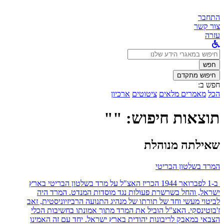
התחבר
צור קשר
עזרה
לחפש
ב:
חפש
חיפוש מתקדם
חפש ב:
הכל
מאמרים מלאים
ציטוטים
ארכיון
תוצאות חיפוש: ""
שאילתה מנוהלת
המרד בשלטון הבריטי
ב-1 לפברואר 1944 הכריז האצ"ל על מרד בשלטון הבריטי בארץ
ישראל, והחל בשרשרת פעולות נגד מוסדות המנדט. המרד היה
לביטוי מעשי וחד של תורתו של מנהיג התנועה הרביזיוניסטית, זאב
ז'בוטינסקי. האצ"ל הוביל את המרד מתוך אמונתו בחשיבות הכלי
הצבאי במאבק לריבונות יהודית בארץ ישראל. יחד עם זה האמינו