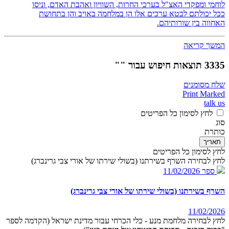
לוחמי ומפקדי האצ"ל בערכי החרות, השוויון ואהבת האדם, וניסו
ככל יכולתם לבטא ערכים אלו הן במלחמה באויב והן בתחושת
האחווה בין שורותיהם.
המשך קריאה
3335 תוצאות חיפוש עבור ""
שלח מסומנים
Print Marked
talk us
לחץ לסימון כל הפריטים
סוג
כותרת
תאריך
לחץ לסימון כל הפריטים
לחץ לבחירה השרף בשירתנו (בשולי שירתו של אורי צבי גרינברג)
ספר
11/02/2026
השרף בשירתנו (בשולי שירתו של אורי צבי גרינברג)
11/02/2026
לחץ לבחירה מלחמת מנע - כלי הכרחי עבור מדינת ישראל (הקדמה לספר