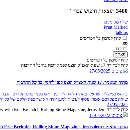
3480 תוצאות חיפוש עבור ""
שלח מסומנים
Print Marked
talk us
לחץ לסימון כל הפריטים
סוג
כותרת
תאריך
לחץ לסימון כל הפריטים
לחץ לבחירה 17 שנות האצ"ל הוצגו לפני לוחמיו בהיכל התרבות
ציטוט
27/05/2025
מתוך המאמר: 17 שנות האצ"ל הוצגו לפני לוחמיו בהיכל התרבות
כראש ממשלת ישראל, באתי הלילה להרכין ראש בפני זכרם הקדוש והנצחי ש
שהיה מפקדכם אומר: נוסיף לעשות למען יהיה האושר מנת חלקם של כל הד
27/05/2025
לחץ לבחירה PM Begin in an interview with Eric Breindel, Rolling Stone Magazine, Jerusalem
ציטוט
11/04/2022
מתוך המאמר: PM Begin in an interview with Eric Breindel, Rolling Stone Magazine, Jerusalem