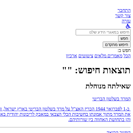
התחבר
צור קשר
עזרה
לחפש
ב:
חפש
חיפוש מתקדם
חפש ב:
הכל
מאמרים מלאים
ציטוטים
ארכיון
תוצאות חיפוש: ""
שאילתה מנוהלת
המרד בשלטון הבריטי
ב-1 לפברואר 1944 הכריז האצ"ל על מרד בשלטון הבריטי באר
את המרד מתוך אמונתו בחשיבות הכלי הצבאי במאבק לריבונות יהודית בארץ
והן בתחושת האחווה בין שורותיהם.
המשך קריאה