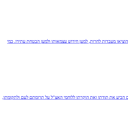
ציאו מעבדות לחרות, למען חידוש עצמאותו ולמען הבטחת עתידו. כמי
יו של מנחם בגין בכנס, שבהם הביע את תודתו ואת הוקרתו ללוחמי האצ"ל על תרומתם לעם ולתקומתו,