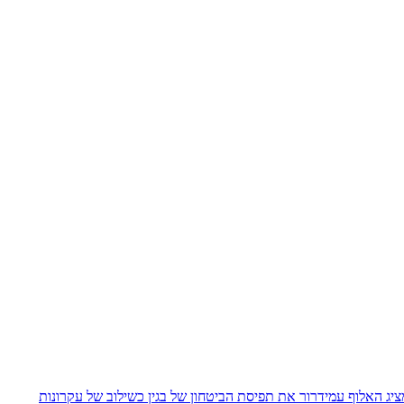
יג האלוף עמידרור את תפיסת הביטחון של בגין כשילוב של עקרונות