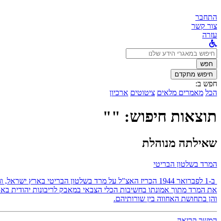
התחבר
צור קשר
עזרה
לחפש
ב:
חפש
חיפוש מתקדם
חפש ב:
הכל
מאמרים מלאים
ציטוטים
ארכיון
תוצאות חיפוש: ""
שאילתה מנוהלת
המרד בשלטון הבריטי
ב-1 לפברואר 1944 הכריז האצ"ל על מרד בשלטון הבריטי באר
את המרד מתוך אמונתו בחשיבות הכלי הצבאי במאבק לריבונות יהודית בארץ
והן בתחושת האחווה בין שורותיהם.
המשך קריאה