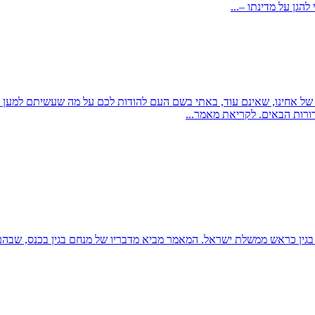
הגן על מדינתו –...
ל אחינו, שאינם עוד, באתי בשם העם להודות לכם על מה שעשיתם למען הו
ורות הבאים. לקריאת מאמר...
מסקר כנס חברי אצ"ל שנערך ב-16 בנובמבר 1978, עת כיהן בגין כראש ממשלת ישראל. המאמר מביא מדבר