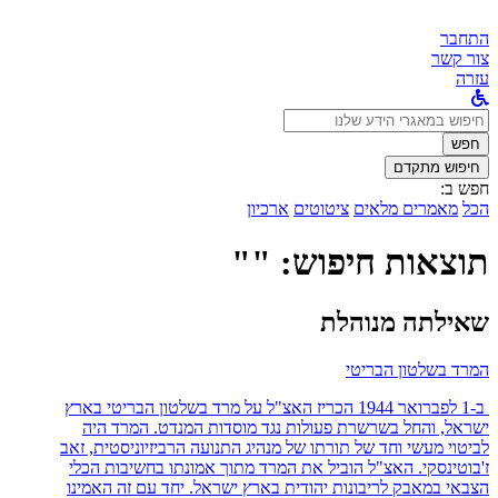
התחבר
צור קשר
עזרה
לחפש
ב:
חפש
חיפוש מתקדם
חפש ב:
הכל
מאמרים מלאים
ציטוטים
ארכיון
תוצאות חיפוש: ""
שאילתה מנוהלת
המרד בשלטון הבריטי
ב-1 לפברואר 1944 הכריז האצ"ל על מרד בשלטון הבריטי בארץ
ישראל, והחל בשרשרת פעולות נגד מוסדות המנדט. המרד היה
לביטוי מעשי וחד של תורתו של מנהיג התנועה הרביזיוניסטית, זאב
ז'בוטינסקי. האצ"ל הוביל את המרד מתוך אמונתו בחשיבות הכלי
הצבאי במאבק לריבונות יהודית בארץ ישראל. יחד עם זה האמינו