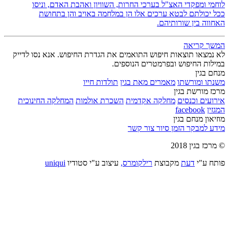
לוחמי ומפקדי האצ"ל בערכי החרות, השוויון ואהבת האדם, וניסו
ככל יכולתם לבטא ערכים אלו הן במלחמה באויב והן בתחושת
האחווה בין שורותיהם.
המשך קריאה
לא נמצאו תוצאות חיפוש התואמים את הגדרת החיפוש. אנא נסו לדייק
במילות החיפוש ובפרמטרים הנוספים.
מנחם בגין
משנתו ומורשתו
מאמרים מאת בגין
תולדות חייו
מרכז מורשת בגין
אירועים וכנסים
מחלקה אקדמית
השכרת אולמות
המחלקה החינוכית
המגזין
facebook
מוזיאון מנחם בגין
מידע למבקר
הזמן סיור
צור קשר
© מרכז בגין 2018
פותח ע"י
דעת
מקבוצת
רילקומרס,
עיצוב ע"י סטודיו
uniqui