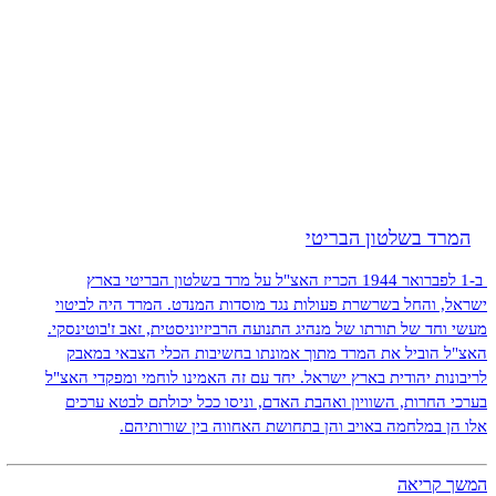
המרד בשלטון הבריטי
ב-1 לפברואר 1944 הכריז האצ"ל על מרד בשלטון הבריטי בארץ
ישראל, והחל בשרשרת פעולות נגד מוסדות המנדט. המרד היה לביטוי
מעשי וחד של תורתו של מנהיג התנועה הרביזיוניסטית, זאב ז'בוטינסקי.
האצ"ל הוביל את המרד מתוך אמונתו בחשיבות הכלי הצבאי במאבק
לריבונות יהודית בארץ ישראל. יחד עם זה האמינו לוחמי ומפקדי האצ"ל
בערכי החרות, השוויון ואהבת האדם, וניסו ככל יכולתם לבטא ערכים
אלו הן במלחמה באויב והן בתחושת האחווה בין שורותיהם.
המשך קריאה