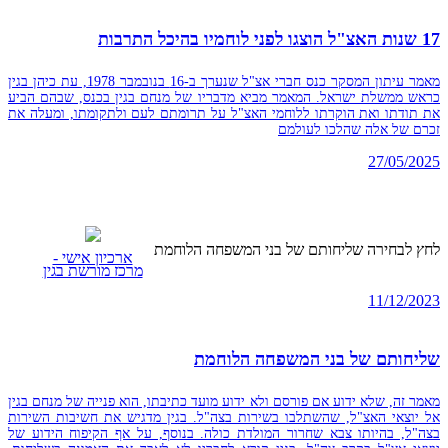
17 שנות האצ"ל הוצגו לפני לוחמיו בהיכל התרבות
מאמר עיתון המסקר כנס חברי אצ"ל שנערך ב-16 בנובמבר 1978, עת כיהן בגין
כראש ממשלת ישראל. המאמר מביא מדבריו של מנחם בגין בכנס, שבהם הביע
את תודתו ואת הוקרתו ללוחמי האצ"ל על תרומתם לעם ולתקומתו, ומעלה את
זכרם של אלה שהלכו לעולמם
27/05/2025
לחץ לבחירה שליחותם של בני המשפחה הלוחמת
ארכיון אישי -
מרכז מורשת בגין
11/12/2023
שליחותם של בני המשפחה הלוחמת
מאמר זה, שלא ידוע אם פורסם ולא ידוע מועד כתיבתו, הוא פנייה של מנחם בגין
אל יוצאי האצ"ל, שהשתלבו בשירות בצה"ל. בגין מדגיש את חשיבות השירות
בצה"ל, בהיותו צבא שחרור המולדת כולה. בנוסף, על אף הקיפוח הידוע של