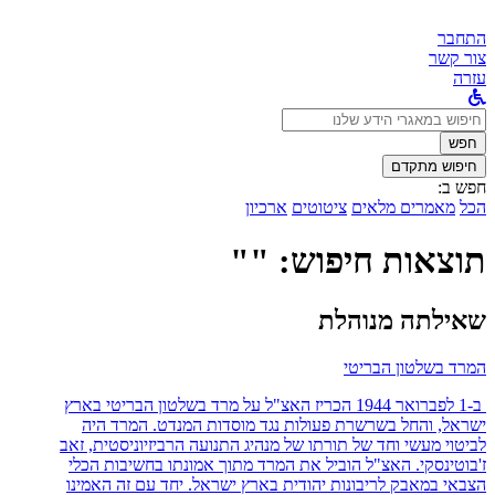
התחבר
צור קשר
עזרה
לחפש
ב:
חפש
חיפוש מתקדם
חפש ב:
הכל
מאמרים מלאים
ציטוטים
ארכיון
תוצאות חיפוש: ""
שאילתה מנוהלת
המרד בשלטון הבריטי
ב-1 לפברואר 1944 הכריז האצ"ל על מרד בשלטון הבריטי בארץ
ישראל, והחל בשרשרת פעולות נגד מוסדות המנדט. המרד היה
לביטוי מעשי וחד של תורתו של מנהיג התנועה הרביזיוניסטית, זאב
ז'בוטינסקי. האצ"ל הוביל את המרד מתוך אמונתו בחשיבות הכלי
הצבאי במאבק לריבונות יהודית בארץ ישראל. יחד עם זה האמינו