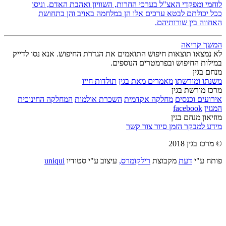
לוחמי ומפקדי האצ"ל בערכי החרות, השוויון ואהבת האדם, וניסו
ככל יכולתם לבטא ערכים אלו הן במלחמה באויב והן בתחושת
האחווה בין שורותיהם.
המשך קריאה
לא נמצאו תוצאות חיפוש התואמים את הגדרת החיפוש. אנא נסו לדייק
במילות החיפוש ובפרמטרים הנוספים.
מנחם בגין
משנתו ומורשתו
מאמרים מאת בגין
תולדות חייו
מרכז מורשת בגין
אירועים וכנסים
מחלקה אקדמית
השכרת אולמות
המחלקה החינוכית
המגזין
facebook
מוזיאון מנחם בגין
מידע למבקר
הזמן סיור
צור קשר
© מרכז בגין 2018
פותח ע"י
דעת
מקבוצת
רילקומרס,
עיצוב ע"י סטודיו
uniqui