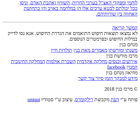
לוחמי ומפקדי האצ"ל בערכי החרות, השוויון ואהבת האדם, וניסו
ככל יכולתם לבטא ערכים אלו הן במלחמה באויב והן בתחושת
האחווה בין שורותיהם.
המשך קריאה
לא נמצאו תוצאות חיפוש התואמים את הגדרת החיפוש. אנא נסו לדייק
במילות החיפוש ובפרמטרים הנוספים.
מנחם בגין
משנתו ומורשתו
מאמרים מאת בגין
תולדות חייו
מרכז מורשת בגין
אירועים וכנסים
מחלקה אקדמית
השכרת אולמות
המחלקה החינוכית
המגזין
facebook
מוזיאון מנחם בגין
מידע למבקר
הזמן סיור
צור קשר
© מרכז בגין 2018
פותח ע"י
דעת
מקבוצת
רילקומרס,
עיצוב ע"י סטודיו
uniqui