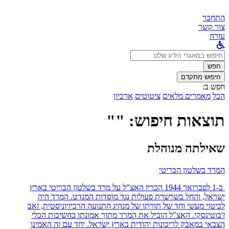
התחבר
צור קשר
עזרה
לחפש
ב:
חפש
חיפוש מתקדם
חפש ב:
הכל
מאמרים מלאים
ציטוטים
ארכיון
תוצאות חיפוש: ""
שאילתה מנוהלת
המרד בשלטון הבריטי
ב-1 לפברואר 1944 הכריז האצ"ל על מרד בשלטון הבריטי בארץ
ישראל, והחל בשרשרת פעולות נגד מוסדות המנדט. המרד היה
לביטוי מעשי וחד של תורתו של מנהיג התנועה הרביזיוניסטית, זאב
ז'בוטינסקי. האצ"ל הוביל את המרד מתוך אמונתו בחשיבות הכלי
הצבאי במאבק לריבונות יהודית בארץ ישראל. יחד עם זה האמינו