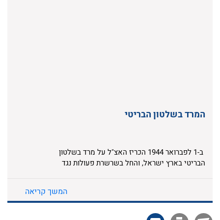
המרד בשלטון הבריטי
ב-1 לפברואר 1944 הכריז האצ"ל על מרד בשלטון
הבריטי בארץ ישראל, והחל בשרשרת פעולות נגד
מוסדות המנדט. המרד היה לביטוי מעשי וחד של
תורתו של מנהיג התנועה הרביזיוניסטית, זאב
המשך קריאה
ז'בוטינסקי. האצ"ל הוביל את המרד מתוך אמונתו
בחשיבות הכלי הצבאי במאבק לריבונות יהודית
בארץ ישראל. יחד עם זה האמינו לוחמי ומפקדי