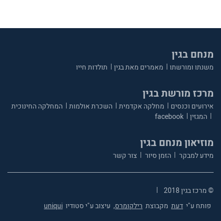
מנחם בגין
משנתו ומורשתו
מאמרים מאת בגין
תולדות חייו
מרכז מורשת בגין
אירועים וכנסים
מחלקה אקדמית
השכרת אולמות
המחלקה החינוכית
המגזין
facebook
מוזיאון מנחם בגין
מידע למבקר
הזמן סיור
צור קשר
© מרכז בגין 2018
פותח ע"י
דעת
מקבוצת
רילקומרס,
עיצוב ע"י סטודיו
uniqui