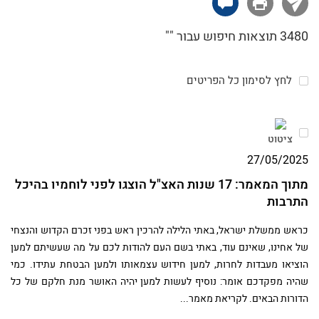
האצ"ל בערכי החרות, השוויון ואהבת האדם, וניסו
ככל יכולתם לבטא ערכים אלו הן במלחמה באויב
3480 תוצאות חיפוש עבור ""
והן בתחושת האחווה בין שורותיהם.
לחץ לסימון כל הפריטים
ציטוט
27/05/2025
מתוך המאמר: 17 שנות האצ"ל הוצגו לפני לוחמיו בהיכל
התרבות
כראש ממשלת ישראל, באתי הלילה להרכין ראש בפני זכרם הקדוש והנצחי
של אחינו, שאינם עוד, באתי בשם העם להודות לכם על מה שעשיתם למען
הוציאו מעבדות לחרות, למען חידוש עצמאותו ולמען הבטחת עתידו. כמי
שהיה מפקדכם אומר: נוסיף לעשות למען יהיה האושר מנת חלקם של כל
הדורות הבאים. לקריאת מאמר...