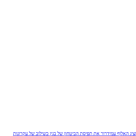
יג האלוף עמידרור את תפיסת הביטחון של בגין כשילוב של עקרונות