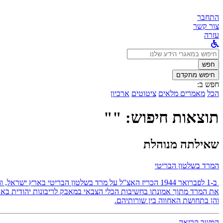
התחבר
צור קשר
עזרה
לחפש
ב:
חפש
חיפוש מתקדם
חפש ב:
הכל
מאמרים מלאים
ציטוטים
ארכיון
תוצאות חיפוש: ""
שאילתה מנוהלת
המרד בשלטון הבריטי
ב-1 לפברואר 1944 הכריז האצ"ל על מרד בשלטון הבריטי באר
את המרד מתוך אמונתו בחשיבות הכלי הצבאי במאבק לריבונות יהודית בארץ
והן בתחושת האחווה בין שורותיהם.
המשך קריאה