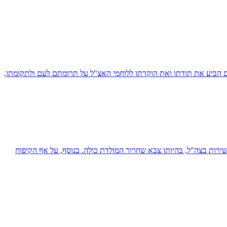
יו של מנחם בגין בכנס, שבהם הביע את תודתו ואת הוקרתו ללוחמי האצ"ל על תרומתם לעם ולתקומתו,
שירות בצה"ל, בהיותו צבא שחרור המולדת כולה. בנוסף, על אף הקיפוח