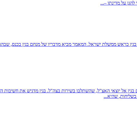
הגן על מדינתו –...
מסקר כנס חברי אצ"ל שנערך ב-16 בנובמבר 1978, עת כיהן בגין כראש ממשלת ישראל. המאמר מביא מדבר
 בגין אל יוצאי האצ"ל, שהשתלבו בשירות בצה"ל. בגין מדגיש את חשיבות ה
בשליחות, שהיא...