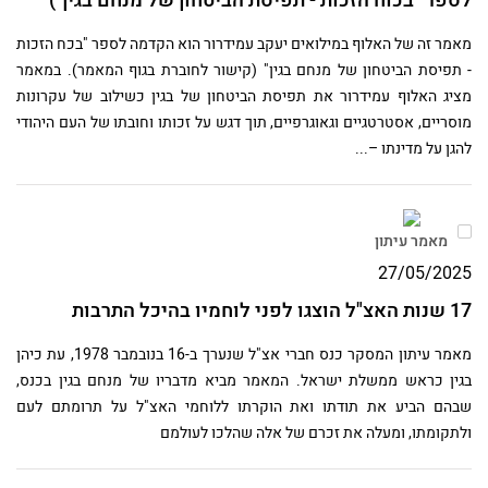
לספר "בכוח הזכות - תפיסת הביטחון של מנחם בגין")
מאמר זה של האלוף במילואים יעקב עמידרור הוא הקדמה לספר "בכח הזכות
- תפיסת הביטחון של מנחם בגין" (קישור לחוברת בגוף המאמר). במאמר
מציג האלוף עמידרור את תפיסת הביטחון של בגין כשילוב של עקרונות
מוסריים, אסטרטגיים וגאוגרפיים, תוך דגש על זכותו וחובתו של העם היהודי
להגן על מדינתו –...
מאמר עיתון
27/05/2025
17 שנות האצ"ל הוצגו לפני לוחמיו בהיכל התרבות
מאמר עיתון המסקר כנס חברי אצ"ל שנערך ב-16 בנובמבר 1978, עת כיהן
בגין כראש ממשלת ישראל. המאמר מביא מדבריו של מנחם בגין בכנס,
שבהם הביע את תודתו ואת הוקרתו ללוחמי האצ"ל על תרומתם לעם
ולתקומתו, ומעלה את זכרם של אלה שהלכו לעולמם