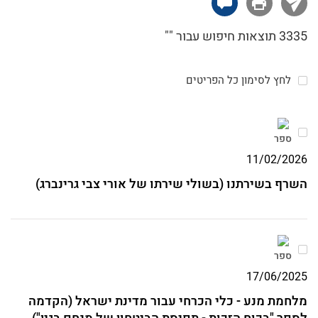
האצ"ל בערכי החרות, השוויון ואהבת האדם, וניסו
ככל יכולתם לבטא ערכים אלו הן במלחמה באויב
3335 תוצאות חיפוש עבור ""
והן בתחושת האחווה בין שורותיהם.
לחץ לסימון כל הפריטים
ספר
11/02/2026
השרף בשירתנו (בשולי שירתו של אורי צבי גרינברג)
ספר
17/06/2025
מלחמת מנע - כלי הכרחי עבור מדינת ישראל (הקדמה