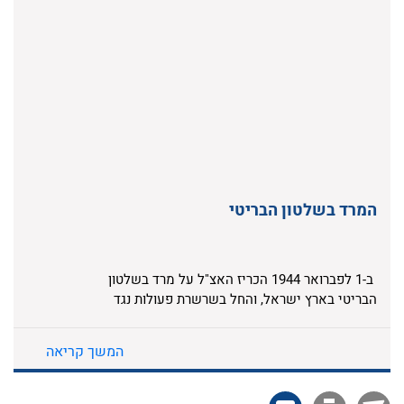
המרד בשלטון הבריטי
ב-1 לפברואר 1944 הכריז האצ"ל על מרד בשלטון
הבריטי בארץ ישראל, והחל בשרשרת פעולות נגד
מוסדות המנדט. המרד היה לביטוי מעשי וחד של
תורתו של מנהיג התנועה הרביזיוניסטית, זאב
המשך קריאה
ז'בוטינסקי. האצ"ל הוביל את המרד מתוך אמונתו
בחשיבות הכלי הצבאי במאבק לריבונות יהודית
בארץ ישראל. יחד עם זה האמינו לוחמי ומפקדי