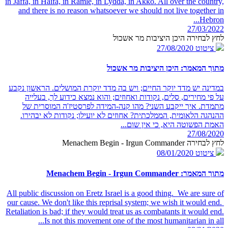
in Jaffa, in Haifa, in Ramle, in Lydda, in Akko. All over the country,
and there is no reason whatsoever we should not live together in
Hebron...
27/03/2022
לחץ לבחירה היכן היציבות מר אשכול
ציטוט
27/08/2020
מתוך המאמר: היכן היציבות מר אשכול
במדינה יש מדד יוקר החיים; ויש בה מדד יוקרת המושלים. הראשון נקבע
על פי מחירים, סלים, נקודות ואחוזים; והוא נמצא כידוע לך, בעלייה
מתמדת. איך ייקבע השני? מהו קנה-המידה לפרסטיז'ה המוסרית של
ההנהגה הלאומית, הממלכתית? אחוזים לא יועילו; נקודות לא יבהירו.
האמת הפשוטה היא, כי אין שום...
27/08/2020
לחץ לבחירה Menachem Begin - Irgun Commander
ציטוט
08/01/2020
מתוך המאמר: Menachem Begin - Irgun Commander
All public discussion on Eretz Israel is a good thing. We are sure of
our cause. We don't like this reprisal system; we wish it would end.
Retaliation is bad; if they would treat us as combatants it would end.
Is not this movement one of the most humanitarian in all...