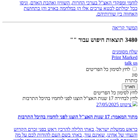
לוחמי ומפקדי האצ"ל בערכי החרות, השוויון ואהבת האדם, וניסו
ככל יכולתם לבטא ערכים אלו הן במלחמה באויב והן בתחושת
האחווה בין שורותיהם.
המשך קריאה
3480 תוצאות חיפוש עבור ""
שלח מסומנים
Print Marked
talk us
לחץ לסימון כל הפריטים
סוג
כותרת
תאריך
לחץ לסימון כל הפריטים
לחץ לבחירה 17 שנות האצ"ל הוצגו לפני לוחמיו בהיכל התרבות
ציטוט
27/05/2025
מתוך המאמר: 17 שנות האצ"ל הוצגו לפני לוחמיו בהיכל התרבות
כראש ממשלת ישראל, באתי הלילה להרכין ראש בפני זכרם הקדוש
והנצחי של אחינו, שאינם עוד, באתי בשם העם להודות לכם על מה