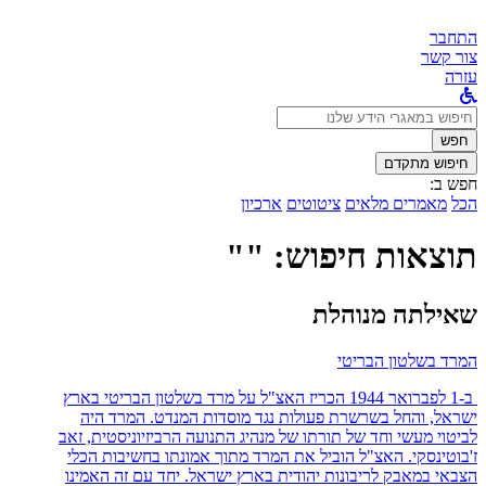
התחבר
צור קשר
עזרה
לחפש
ב:
חפש
חיפוש מתקדם
חפש ב:
הכל
מאמרים מלאים
ציטוטים
ארכיון
תוצאות חיפוש: ""
שאילתה מנוהלת
המרד בשלטון הבריטי
ב-1 לפברואר 1944 הכריז האצ"ל על מרד בשלטון הבריטי בארץ
ישראל, והחל בשרשרת פעולות נגד מוסדות המנדט. המרד היה
לביטוי מעשי וחד של תורתו של מנהיג התנועה הרביזיוניסטית, זאב
ז'בוטינסקי. האצ"ל הוביל את המרד מתוך אמונתו בחשיבות הכלי
הצבאי במאבק לריבונות יהודית בארץ ישראל. יחד עם זה האמינו