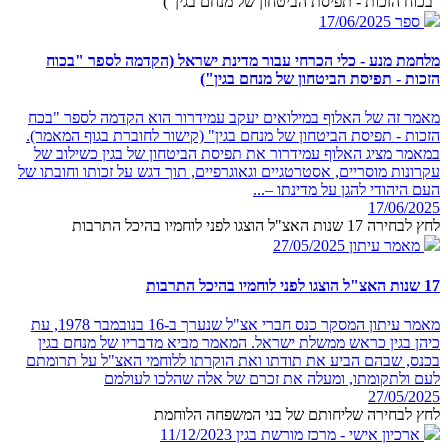
"בכוח הזכות - תפיסת הביטחון של מנחם בגין")
ספר
17/06/2025
מלחמת מנע - כלי הכרחי עבור מדינת ישראל (הקדמה לספר "בכוח
הזכות - תפיסת הביטחון של מנחם בגין")
מאמר זה של האלוף במילואים יעקב עמידרור הוא הקדמה לספר "בכח
הזכות - תפיסת הביטחון של מנחם בגין" (קישור לחוברת בגוף המאמר).
במאמר מציג האלוף עמידרור את תפיסת הביטחון של בגין כשילוב של
עקרונות מוסריים, אסטרטגיים וגאוגרפיים, תוך דגש על זכותו וחובתו של
העם היהודי להגן על מדינתו –...
17/06/2025
לחץ לבחירה 17 שנות האצ"ל הוצגו לפני לוחמיו בהיכל התרבות
מאמר עיתון
27/05/2025
17 שנות האצ"ל הוצגו לפני לוחמיו בהיכל התרבות
מאמר עיתון המסקר כנס חברי אצ"ל שנערך ב-16 בנובמבר 1978, עת
כיהן בגין כראש ממשלת ישראל. המאמר מביא מדבריו של מנחם בגין
בכנס, שבהם הביע את תודתו ואת הוקרתו ללוחמי האצ"ל על תרומתם
לעם ולתקומתו, ומעלה את זכרם של אלה שהלכו לעולמם
27/05/2025
לחץ לבחירה שליחותם של בני המשפחה הלוחמת
ארכיון אישי - מרכז מורשת בגין
11/12/2023