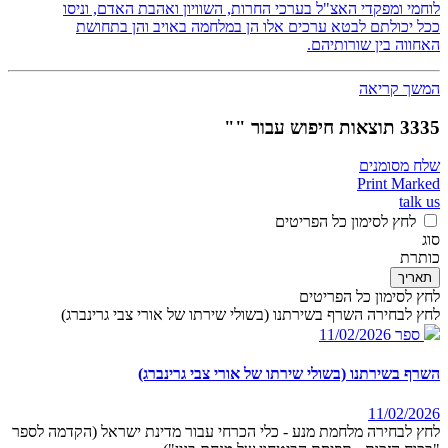
לוחמי ומפקדי האצ"ל בערכי החרות, השוויון ואהבת האדם, וניסו
ככל יכולתם לבטא ערכים אלו הן במלחמה באויב והן בתחושת
האחווה בין שורותיהם.
המשך קריאה
3335 תוצאות חיפוש עבור ""
שלח מסומנים
Print Marked
talk us
לחץ לסימון כל הפריטים
סוג
כותרת
תאריך
לחץ לסימון כל הפריטים
לחץ לבחירה השרף בשירתנו (בשולי שירתו של אורי צבי גרינברג)
ספר
11/02/2026
השרף בשירתנו (בשולי שירתו של אורי צבי גרינברג)
11/02/2026
לחץ לבחירה מלחמת מנע - כלי הכרחי עבור מדינת ישראל (הקדמה לספר