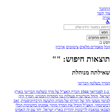
התחבר
צור קשר
עזרה
לחפש
ב:
חפש
חיפוש מתקדם
חפש ב:
הכל
מאמרים מלאים
ציטוטים
ארכיון
תוצאות חיפוש: ""
שאילתה מנוהלת
המרד בשלטון הבריטי
ב-1 לפברואר 1944 הכריז האצ"ל על מרד בשלטון הבריטי בארץ
ישראל, והחל בשרשרת פעולות נגד מוסדות המנדט. המרד היה
לביטוי מעשי וחד של תורתו של מנהיג התנועה הרביזיוניסטית, זאב
ז'בוטינסקי. האצ"ל הוביל את המרד מתוך אמונתו בחשיבות הכלי
הצבאי במאבק לריבונות יהודית בארץ ישראל. יחד עם זה האמינו