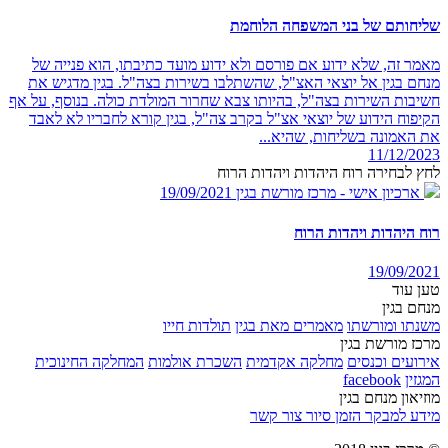
שליחותם של בני המשפחה הלוחמת
מאמר זה, שלא ידוע אם פורסם ולא ידוע מועד כתיבתו, הוא פנייה של
מנחם בגין אל יוצאי האצ"ל, שהשתלבו בשירות בצה"ל. בגין מדגיש את
חשיבות השירות בצה"ל, בהיותו צבא שחרור המולדת כולה. בנוסף, על אף
הקיפוח הידוע של יוצאי אצ"ל בקרב צה"ל, בגין קורא לחבריו לא לאבד
את האמונה בשליחות, שהיא...
11/12/2023
לחץ לבחירה רוח היהדות ויהדות הרוח
ארכיון אישי - מרכז מורשת בגין
19/09/2021
רוח היהדות ויהדות הרוח
19/09/2021
טען עוד
מנחם בגין
משנתו ומורשתו
מאמרים מאת בגין
תולדות חייו
מרכז מורשת בגין
אירועים וכנסים
מחלקה אקדמית
השכרת אולמות
המחלקה החינוכית
המגזין
facebook
מוזיאון מנחם בגין
מידע למבקר
הזמן סיור
צור קשר