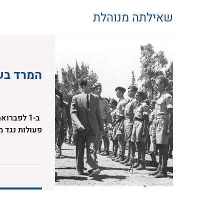
שאילתה מנוהלת
המרד בש
פעולות נגד מ
הרביזיוניסטי
הצבאי במאבק 
בערכי החרות,
באויב והן בת