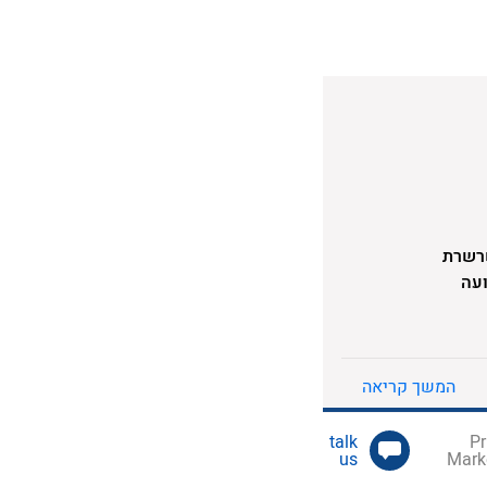
בשרשרת
ועה
לי
אצ"ל
מה
המשך קריאה
us
Mark