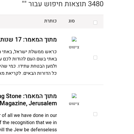
3480 תוצאות חיפוש עבור ""
סוג
כותרת
מתוך המאמר: 17 שנות האצ"ל הוצגו לפני לוחמיו בהיכל התרבות
ציטוט
כראש ממשלת ישראל, באתי הלי
באתי בשם העם להודות לכם ע
ולמען הבטחת עתידו. כמי שהי
כל הדורות הבאים. לקריאת מאמ
מתוך המאמר
Magazine, Jerusalem
ציטוט
 of all we have done in our
of the recognition that we in
ill the Jew be defenseless.