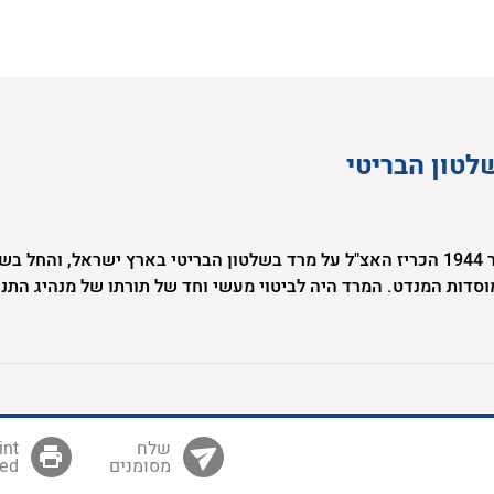
לטון הבריטי
ב-1 לפברואר 1944 הכריז האצ"ל על מרד בשלטון הבריטי בארץ ישראל, והחל 
וסדות המנדט. המרד היה לביטוי מעשי וחד של תורתו של מנהיג התנ
ת, זאב ז'בוטינסקי. האצ"ל הוביל את המרד מתוך אמונתו בחשיבות הכ
לריבונות יהודית בארץ ישראל. יחד עם זה האמינו לוחמי ומפקדי ה
 השוויון ואהבת האדם, וניסו ככל יכולתם לבטא ערכים אלו הן במלח
חושת האחווה בין שורותיהם.
מסומנים
ed