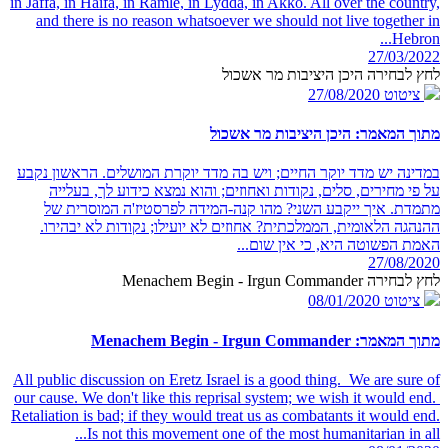
in Jaffa, in Haifa, in Ramle, in Lydda, in Akko. All over the country,
and there is no reason whatsoever we should not live together in
Hebron...
27/03/2022
לחץ לבחירה היכן היציבות מר אשכול
ציטוט
27/08/2020
מתוך המאמר: היכן היציבות מר אשכול
במדינה יש מדד יוקר החיים; ויש בה מדד יוקרת המושלים. הראשון נקבע
על פי מחירים, סלים, נקודות ואחוזים; והוא נמצא כידוע לך, בעלייה
מתמדת. איך ייקבע השני? מהו קנה-המידה לפרסטיז'ה המוסרית של
ההנהגה הלאומית, הממלכתית? אחוזים לא יועילו; נקודות לא יבהירו.
האמת הפשוטה היא, כי אין שום...
27/08/2020
לחץ לבחירה Menachem Begin - Irgun Commander
ציטוט
08/01/2020
מתוך המאמר: Menachem Begin - Irgun Commander
All public discussion on Eretz Israel is a good thing. We are sure of
our cause. We don't like this reprisal system; we wish it would end.
Retaliation is bad; if they would treat us as combatants it would end.
Is not this movement one of the most humanitarian in all...