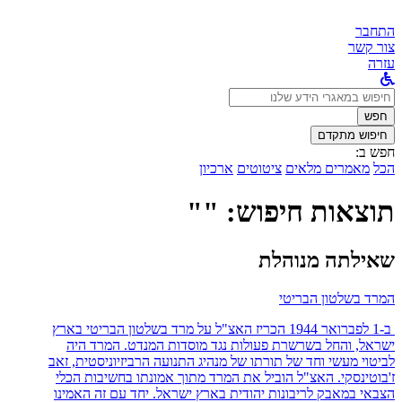
התחבר
צור קשר
עזרה
לחפש
ב:
חפש
חיפוש מתקדם
חפש ב:
הכל
מאמרים מלאים
ציטוטים
ארכיון
תוצאות חיפוש: ""
שאילתה מנוהלת
המרד בשלטון הבריטי
ב-1 לפברואר 1944 הכריז האצ"ל על מרד בשלטון הבריטי בארץ
ישראל, והחל בשרשרת פעולות נגד מוסדות המנדט. המרד היה
לביטוי מעשי וחד של תורתו של מנהיג התנועה הרביזיוניסטית, זאב
ז'בוטינסקי. האצ"ל הוביל את המרד מתוך אמונתו בחשיבות הכלי
הצבאי במאבק לריבונות יהודית בארץ ישראל. יחד עם זה האמינו