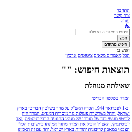
התחבר
צור קשר
עזרה
לחפש
ב:
חפש
חיפוש מתקדם
חפש ב:
הכל
מאמרים מלאים
ציטוטים
ארכיון
תוצאות חיפוש: ""
שאילתה מנוהלת
המרד בשלטון הבריטי
ב-1 לפברואר 1944 הכריז האצ"ל על מרד בשלטון הבריטי בארץ
ישראל, והחל בשרשרת פעולות נגד מוסדות המנדט. המרד היה
לביטוי מעשי וחד של תורתו של מנהיג התנועה הרביזיוניסטית, זאב
ז'בוטינסקי. האצ"ל הוביל את המרד מתוך אמונתו בחשיבות הכלי
הצבאי במאבק לריבונות יהודית בארץ ישראל. יחד עם זה האמינו