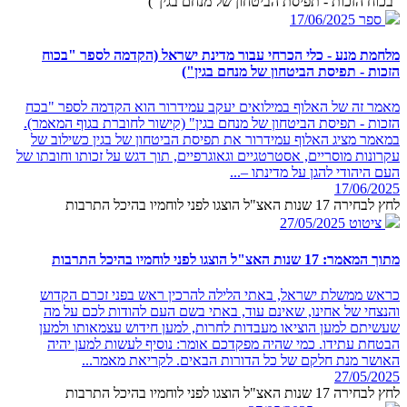
"בכוח הזכות - תפיסת הביטחון של מנחם בגין")
ספר
17/06/2025
מלחמת מנע - כלי הכרחי עבור מדינת ישראל (הקדמה לספר "בכוח
הזכות - תפיסת הביטחון של מנחם בגין")
מאמר זה של האלוף במילואים יעקב עמידרור הוא הקדמה לספר "בכח
הזכות - תפיסת הביטחון של מנחם בגין" (קישור לחוברת בגוף המאמר).
במאמר מציג האלוף עמידרור את תפיסת הביטחון של בגין כשילוב של
עקרונות מוסריים, אסטרטגיים וגאוגרפיים, תוך דגש על זכותו וחובתו של
העם היהודי להגן על מדינתו –...
17/06/2025
לחץ לבחירה 17 שנות האצ"ל הוצגו לפני לוחמיו בהיכל התרבות
ציטוט
27/05/2025
מתוך המאמר: 17 שנות האצ"ל הוצגו לפני לוחמיו בהיכל התרבות
כראש ממשלת ישראל, באתי הלילה להרכין ראש בפני זכרם הקדוש
והנצחי של אחינו, שאינם עוד, באתי בשם העם להודות לכם על מה
שעשיתם למען הוציאו מעבדות לחרות, למען חידוש עצמאותו ולמען
הבטחת עתידו. כמי שהיה מפקדכם אומר: נוסיף לעשות למען יהיה
האושר מנת חלקם של כל הדורות הבאים. לקריאת מאמר...
27/05/2025
לחץ לבחירה 17 שנות האצ"ל הוצגו לפני לוחמיו בהיכל התרבות