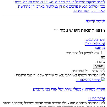
לוחמי ומפקדי האצ"ל בערכי החרות, השוויון ואהבת האדם, וניסו
ככל יכולתם לבטא ערכים אלו הן במלחמה באויב והן בתחושת
האחווה בין שורותיהם.
המשך קריאה
6815 תוצאות חיפוש עבור ""
שלח מסומנים
Print Marked
talk us
לחץ לסימון כל הפריטים
סוג
כותרת
תאריך
לחץ לסימון כל הפריטים
לחץ לבחירה השרף בשירתנו (בשולי שירתו של אורי צבי גרינברג)
ספר
11/02/2026
השרף בשירתנו (בשולי שירתו של אורי צבי גרינברג)
11/02/2026
לחץ לבחירה מלחמת מנע - כלי הכרחי עבור מדינת ישראל (הקדמה לספר