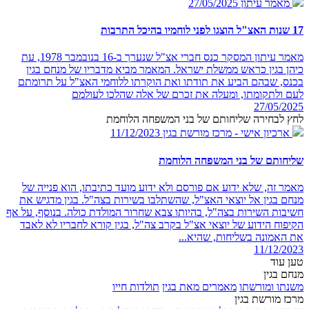
מאמר עיתון
27/05/2025
17 שנות האצ"ל הוצגו לפני לוחמיו בהיכל התרבות
מאמר עיתון המסקר כנס חברי אצ"ל שנערך ב-16 בנובמבר 1978, עת
כיהן בגין כראש ממשלת ישראל. המאמר מביא מדבריו של מנחם בגין
בכנס, שבהם הביע את תודתו ואת הוקרתו ללוחמי האצ"ל על תרומתם
לעם ולתקומתו, ומעלה את זכרם של אלה שהלכו לעולמם
27/05/2025
לחץ לבחירה שליחותם של בני המשפחה הלוחמת
ארכיון אישי - מרכז מורשת בגין
11/12/2023
שליחותם של בני המשפחה הלוחמת
מאמר זה, שלא ידוע אם פורסם ולא ידוע מועד כתיבתו, הוא פנייה של
מנחם בגין אל יוצאי האצ"ל, שהשתלבו בשירות בצה"ל. בגין מדגיש את
חשיבות השירות בצה"ל, בהיותו צבא שחרור המולדת כולה. בנוסף, על אף
הקיפוח הידוע של יוצאי אצ"ל בקרב צה"ל, בגין קורא לחבריו לא לאבד
את האמונה בשליחות, שהיא...
11/12/2023
טען עוד
מנחם בגין
משנתו ומורשתו
מאמרים מאת בגין
תולדות חייו
מרכז מורשת בגין