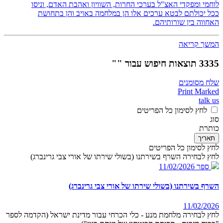
לוחמי ומפקדי האצ"ל בערכי החרות, השוויון ואהבת האדם, וניסו
ככל יכולתם לבטא ערכים אלו הן במלחמה באויב והן בתחושת
האחווה בין שורותיהם.
המשך קריאה
3335 תוצאות חיפוש עבור ""
שלח מסומנים
Print Marked
talk us
לחץ לסימון כל הפריטים
סוג
כותרת
תאריך
לחץ לסימון כל הפריטים
לחץ לבחירה השרף בשירתנו (בשולי שירתו של אורי צבי גרינברג)
ספר
11/02/2026
השרף בשירתנו (בשולי שירתו של אורי צבי גרינברג)
11/02/2026
לחץ לבחירה מלחמת מנע - כלי הכרחי עבור מדינת ישראל (הקדמה לספר