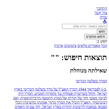
התחבר
צור קשר
עזרה
לחפש
ב:
חפש
חיפוש מתקדם
חפש ב:
הכל
מאמרים מלאים
ציטוטים
ארכיון
תוצאות חיפוש: ""
שאילתה מנוהלת
המרד בשלטון הבריטי
ב-1 לפברואר 1944 הכריז האצ"ל על מרד בשלטון הבריטי בארץ
ישראל, והחל בשרשרת פעולות נגד מוסדות המנדט. המרד היה
לביטוי מעשי וחד של תורתו של מנהיג התנועה הרביזיוניסטית, זאב
ז'בוטינסקי. האצ"ל הוביל את המרד מתוך אמונתו בחשיבות הכלי
הצבאי במאבק לריבונות יהודית בארץ ישראל. יחד עם זה האמינו