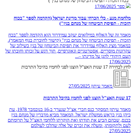
"בכוח הזכות - תפיסת הביטחון של מנחם בגין")
ספר
17/06/2025
מלחמת מנע - כלי הכרחי עבור מדינת ישראל (הקדמה לספר "בכוח
הזכות - תפיסת הביטחון של מנחם בגין")
מאמר זה של האלוף במילואים יעקב עמידרור הוא הקדמה לספר "בכח
הזכות - תפיסת הביטחון של מנחם בגין" (קישור לחוברת בגוף המאמר).
במאמר מציג האלוף עמידרור את תפיסת הביטחון של בגין כשילוב של
עקרונות מוסריים, אסטרטגיים וגאוגרפיים, תוך דגש על זכותו וחובתו של
העם היהודי להגן על מדינתו –...
17/06/2025
לחץ לבחירה 17 שנות האצ"ל הוצגו לפני לוחמיו בהיכל התרבות
מאמר עיתון
27/05/2025
17 שנות האצ"ל הוצגו לפני לוחמיו בהיכל התרבות
מאמר עיתון המסקר כנס חברי אצ"ל שנערך ב-16 בנובמבר 1978, עת
כיהן בגין כראש ממשלת ישראל. המאמר מביא מדבריו של מנחם בגין
בכנס, שבהם הביע את תודתו ואת הוקרתו ללוחמי האצ"ל על תרומתם
לעם ולתקומתו, ומעלה את זכרם של אלה שהלכו לעולמם
27/05/2025