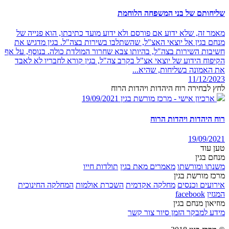
שליחותם של בני המשפחה הלוחמת
מאמר זה, שלא ידוע אם פורסם ולא ידוע מועד כתיבתו, הוא פנייה של
מנחם בגין אל יוצאי האצ"ל, שהשתלבו בשירות בצה"ל. בגין מדגיש את
חשיבות השירות בצה"ל, בהיותו צבא שחרור המולדת כולה. בנוסף, על אף
הקיפוח הידוע של יוצאי אצ"ל בקרב צה"ל, בגין קורא לחבריו לא לאבד
את האמונה בשליחות, שהיא...
11/12/2023
לחץ לבחירה רוח היהדות ויהדות הרוח
ארכיון אישי - מרכז מורשת בגין
19/09/2021
רוח היהדות ויהדות הרוח
19/09/2021
טען עוד
מנחם בגין
משנתו ומורשתו
מאמרים מאת בגין
תולדות חייו
מרכז מורשת בגין
אירועים וכנסים
מחלקה אקדמית
השכרת אולמות
המחלקה החינוכית
המגזין
facebook
מוזיאון מנחם בגין
מידע למבקר
הזמן סיור
צור קשר