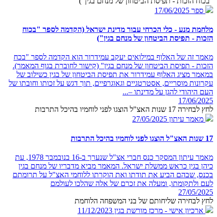
"בכוח הזכות - תפיסת הביטחון של מנחם בגין")
ספר
17/06/2025
מלחמת מנע - כלי הכרחי עבור מדינת ישראל (הקדמה לספר "בכוח
הזכות - תפיסת הביטחון של מנחם בגין")
מאמר זה של האלוף במילואים יעקב עמידרור הוא הקדמה לספר "בכח
הזכות - תפיסת הביטחון של מנחם בגין" (קישור לחוברת בגוף המאמר).
במאמר מציג האלוף עמידרור את תפיסת הביטחון של בגין כשילוב של
עקרונות מוסריים, אסטרטגיים וגאוגרפיים, תוך דגש על זכותו וחובתו של
העם היהודי להגן על מדינתו –...
17/06/2025
לחץ לבחירה 17 שנות האצ"ל הוצגו לפני לוחמיו בהיכל התרבות
מאמר עיתון
27/05/2025
17 שנות האצ"ל הוצגו לפני לוחמיו בהיכל התרבות
מאמר עיתון המסקר כנס חברי אצ"ל שנערך ב-16 בנובמבר 1978, עת
כיהן בגין כראש ממשלת ישראל. המאמר מביא מדבריו של מנחם בגין
בכנס, שבהם הביע את תודתו ואת הוקרתו ללוחמי האצ"ל על תרומתם
לעם ולתקומתו, ומעלה את זכרם של אלה שהלכו לעולמם
27/05/2025
לחץ לבחירה שליחותם של בני המשפחה הלוחמת
ארכיון אישי - מרכז מורשת בגין
11/12/2023