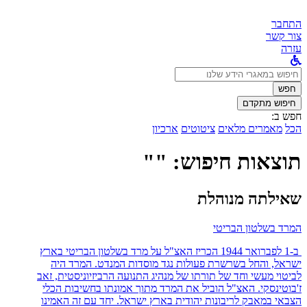
התחבר
צור קשר
עזרה
לחפש
ב:
חפש
חיפוש מתקדם
חפש ב:
הכל
מאמרים מלאים
ציטוטים
ארכיון
תוצאות חיפוש: ""
שאילתה מנוהלת
המרד בשלטון הבריטי
ב-1 לפברואר 1944 הכריז האצ"ל על מרד בשלטון הבריטי בארץ
ישראל, והחל בשרשרת פעולות נגד מוסדות המנדט. המרד היה
לביטוי מעשי וחד של תורתו של מנהיג התנועה הרביזיוניסטית, זאב
ז'בוטינסקי. האצ"ל הוביל את המרד מתוך אמונתו בחשיבות הכלי
הצבאי במאבק לריבונות יהודית בארץ ישראל. יחד עם זה האמינו