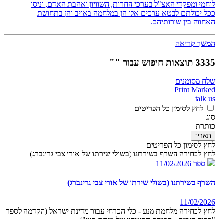
לוחמי ומפקדי האצ"ל בערכי החרות, השוויון ואהבת האדם, וניסו
ככל יכולתם לבטא ערכים אלו הן במלחמה באויב והן בתחושת
האחווה בין שורותיהם.
המשך קריאה
3335 תוצאות חיפוש עבור ""
שלח מסומנים
Print Marked
talk us
לחץ לסימון כל הפריטים
סוג
כותרת
תאריך
לחץ לסימון כל הפריטים
לחץ לבחירה השרף בשירתנו (בשולי שירתו של אורי צבי גרינברג)
ספר
11/02/2026
השרף בשירתנו (בשולי שירתו של אורי צבי גרינברג)
11/02/2026
לחץ לבחירה מלחמת מנע - כלי הכרחי עבור מדינת ישראל (הקדמה לספר