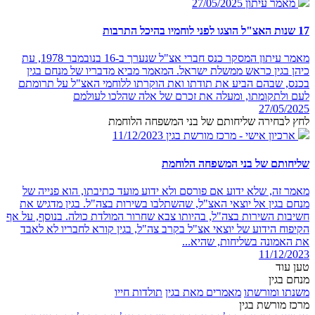
מאמר עיתון
27/05/2025
17 שנות האצ"ל הוצגו לפני לוחמיו בהיכל התרבות
מאמר עיתון המסקר כנס חברי אצ"ל שנערך ב-16 בנובמבר 1978, עת
כיהן בגין כראש ממשלת ישראל. המאמר מביא מדבריו של מנחם בגין
בכנס, שבהם הביע את תודתו ואת הוקרתו ללוחמי האצ"ל על תרומתם
לעם ולתקומתו, ומעלה את זכרם של אלה שהלכו לעולמם
27/05/2025
לחץ לבחירה שליחותם של בני המשפחה הלוחמת
ארכיון אישי - מרכז מורשת בגין
11/12/2023
שליחותם של בני המשפחה הלוחמת
מאמר זה, שלא ידוע אם פורסם ולא ידוע מועד כתיבתו, הוא פנייה של
מנחם בגין אל יוצאי האצ"ל, שהשתלבו בשירות בצה"ל. בגין מדגיש את
חשיבות השירות בצה"ל, בהיותו צבא שחרור המולדת כולה. בנוסף, על אף
הקיפוח הידוע של יוצאי אצ"ל בקרב צה"ל, בגין קורא לחבריו לא לאבד
את האמונה בשליחות, שהיא...
11/12/2023
טען עוד
מנחם בגין
משנתו ומורשתו
מאמרים מאת בגין
תולדות חייו
מרכז מורשת בגין