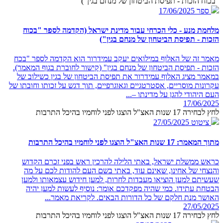
"בכוח הזכות - תפיסת הביטחון של מנחם בגין")
ספר
17/06/2025
מלחמת מנע - כלי הכרחי עבור מדינת ישראל (הקדמה לספר "בכוח
הזכות - תפיסת הביטחון של מנחם בגין")
מאמר זה של האלוף במילואים יעקב עמידרור הוא הקדמה לספר "בכח
הזכות - תפיסת הביטחון של מנחם בגין" (קישור לחוברת בגוף המאמר).
במאמר מציג האלוף עמידרור את תפיסת הביטחון של בגין כשילוב של
עקרונות מוסריים, אסטרטגיים וגאוגרפיים, תוך דגש על זכותו וחובתו של
העם היהודי להגן על מדינתו –...
17/06/2025
לחץ לבחירה 17 שנות האצ"ל הוצגו לפני לוחמיו בהיכל התרבות
ציטוט
27/05/2025
מתוך המאמר: 17 שנות האצ"ל הוצגו לפני לוחמיו בהיכל התרבות
כראש ממשלת ישראל, באתי הלילה להרכין ראש בפני זכרם הקדוש
והנצחי של אחינו, שאינם עוד, באתי בשם העם להודות לכם על מה
שעשיתם למען הוציאו מעבדות לחרות, למען חידוש עצמאותו ולמען
הבטחת עתידו. כמי שהיה מפקדכם אומר: נוסיף לעשות למען יהיה
האושר מנת חלקם של כל הדורות הבאים. לקריאת מאמר...
27/05/2025
לחץ לבחירה 17 שנות האצ"ל הוצגו לפני לוחמיו בהיכל התרבות