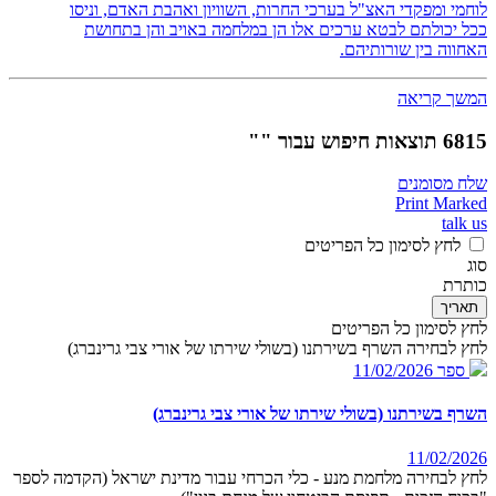
לוחמי ומפקדי האצ"ל בערכי החרות, השוויון ואהבת האדם, וניסו
ככל יכולתם לבטא ערכים אלו הן במלחמה באויב והן בתחושת
האחווה בין שורותיהם.
המשך קריאה
6815 תוצאות חיפוש עבור ""
שלח מסומנים
Print Marked
talk us
לחץ לסימון כל הפריטים
סוג
כותרת
תאריך
לחץ לסימון כל הפריטים
לחץ לבחירה השרף בשירתנו (בשולי שירתו של אורי צבי גרינברג)
ספר
11/02/2026
השרף בשירתנו (בשולי שירתו של אורי צבי גרינברג)
11/02/2026
לחץ לבחירה מלחמת מנע - כלי הכרחי עבור מדינת ישראל (הקדמה לספר