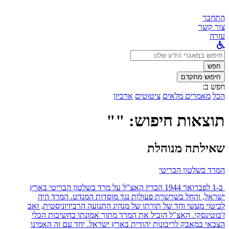
התחבר
צור קשר
עזרה
לחפש
ב:
חפש
חיפוש מתקדם
חפש ב:
הכל
מאמרים מלאים
ציטוטים
ארכיון
תוצאות חיפוש: ""
שאילתה מנוהלת
המרד בשלטון הבריטי
ב-1 לפברואר 1944 הכריז האצ"ל על מרד בשלטון הבריטי בארץ
ישראל, והחל בשרשרת פעולות נגד מוסדות המנדט. המרד היה
לביטוי מעשי וחד של תורתו של מנהיג התנועה הרביזיוניסטית, זאב
ז'בוטינסקי. האצ"ל הוביל את המרד מתוך אמונתו בחשיבות הכלי
הצבאי במאבק לריבונות יהודית בארץ ישראל. יחד עם זה האמינו