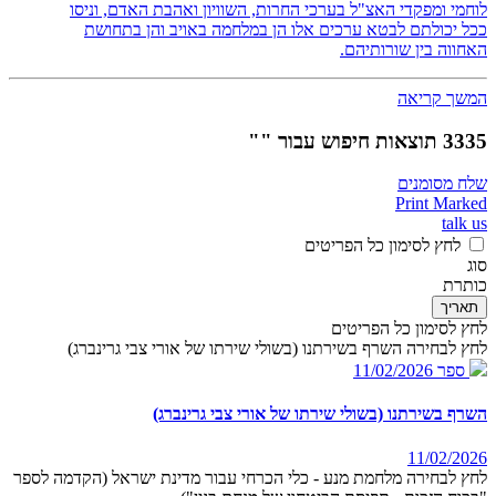
לוחמי ומפקדי האצ"ל בערכי החרות, השוויון ואהבת האדם, וניסו
ככל יכולתם לבטא ערכים אלו הן במלחמה באויב והן בתחושת
האחווה בין שורותיהם.
המשך קריאה
3335 תוצאות חיפוש עבור ""
שלח מסומנים
Print Marked
talk us
לחץ לסימון כל הפריטים
סוג
כותרת
תאריך
לחץ לסימון כל הפריטים
לחץ לבחירה השרף בשירתנו (בשולי שירתו של אורי צבי גרינברג)
ספר
11/02/2026
השרף בשירתנו (בשולי שירתו של אורי צבי גרינברג)
11/02/2026
לחץ לבחירה מלחמת מנע - כלי הכרחי עבור מדינת ישראל (הקדמה לספר