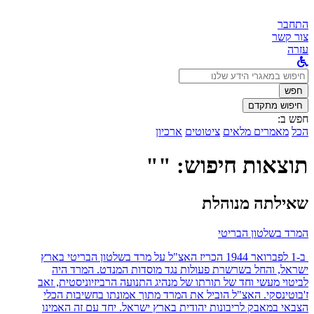
התחבר
צור קשר
עזרה
לחפש
ב:
חפש
חיפוש מתקדם
חפש ב:
הכל
מאמרים מלאים
ציטוטים
ארכיון
תוצאות חיפוש: ""
שאילתה מנוהלת
המרד בשלטון הבריטי
ב-1 לפברואר 1944 הכריז האצ"ל על מרד בשלטון הבריטי בארץ
ישראל, והחל בשרשרת פעולות נגד מוסדות המנדט. המרד היה
לביטוי מעשי וחד של תורתו של מנהיג התנועה הרביזיוניסטית, זאב
ז'בוטינסקי. האצ"ל הוביל את המרד מתוך אמונתו בחשיבות הכלי
הצבאי במאבק לריבונות יהודית בארץ ישראל. יחד עם זה האמינו