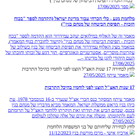
"בכוח הזכות - תפיסת הביטחון של מנחם בגין")
ספר
17/06/2025
מלחמת מנע - כלי הכרחי עבור מדינת ישראל (הקדמה לספר "בכוח
הזכות - תפיסת הביטחון של מנחם בגין")
מאמר זה של האלוף במילואים יעקב עמידרור הוא הקדמה לספר "בכח
הזכות - תפיסת הביטחון של מנחם בגין" (קישור לחוברת בגוף המאמר).
במאמר מציג האלוף עמידרור את תפיסת הביטחון של בגין כשילוב של
עקרונות מוסריים, אסטרטגיים וגאוגרפיים, תוך דגש על זכותו וחובתו של
העם היהודי להגן על מדינתו –...
17/06/2025
לחץ לבחירה 17 שנות האצ"ל הוצגו לפני לוחמיו בהיכל התרבות
מאמר עיתון
27/05/2025
17 שנות האצ"ל הוצגו לפני לוחמיו בהיכל התרבות
מאמר עיתון המסקר כנס חברי אצ"ל שנערך ב-16 בנובמבר 1978, עת
כיהן בגין כראש ממשלת ישראל. המאמר מביא מדבריו של מנחם בגין
בכנס, שבהם הביע את תודתו ואת הוקרתו ללוחמי האצ"ל על תרומתם
לעם ולתקומתו, ומעלה את זכרם של אלה שהלכו לעולמם
27/05/2025
לחץ לבחירה שליחותם של בני המשפחה הלוחמת
ארכיון אישי - מרכז מורשת בגין
11/12/2023