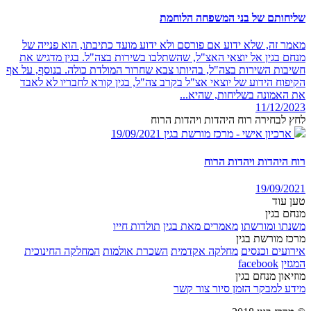
שליחותם של בני המשפחה הלוחמת
מאמר זה, שלא ידוע אם פורסם ולא ידוע מועד כתיבתו, הוא פנייה של
מנחם בגין אל יוצאי האצ"ל, שהשתלבו בשירות בצה"ל. בגין מדגיש את
חשיבות השירות בצה"ל, בהיותו צבא שחרור המולדת כולה. בנוסף, על אף
הקיפוח הידוע של יוצאי אצ"ל בקרב צה"ל, בגין קורא לחבריו לא לאבד
את האמונה בשליחות, שהיא...
11/12/2023
לחץ לבחירה רוח היהדות ויהדות הרוח
ארכיון אישי - מרכז מורשת בגין
19/09/2021
רוח היהדות ויהדות הרוח
19/09/2021
טען עוד
מנחם בגין
משנתו ומורשתו
מאמרים מאת בגין
תולדות חייו
מרכז מורשת בגין
אירועים וכנסים
מחלקה אקדמית
השכרת אולמות
המחלקה החינוכית
המגזין
facebook
מוזיאון מנחם בגין
מידע למבקר
הזמן סיור
צור קשר