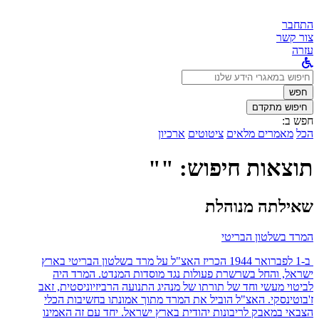
התחבר
צור קשר
עזרה
לחפש
ב:
חפש
חיפוש מתקדם
חפש ב:
הכל
מאמרים מלאים
ציטוטים
ארכיון
תוצאות חיפוש: ""
שאילתה מנוהלת
המרד בשלטון הבריטי
ב-1 לפברואר 1944 הכריז האצ"ל על מרד בשלטון הבריטי בארץ
ישראל, והחל בשרשרת פעולות נגד מוסדות המנדט. המרד היה
לביטוי מעשי וחד של תורתו של מנהיג התנועה הרביזיוניסטית, זאב
ז'בוטינסקי. האצ"ל הוביל את המרד מתוך אמונתו בחשיבות הכלי
הצבאי במאבק לריבונות יהודית בארץ ישראל. יחד עם זה האמינו