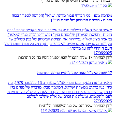
"בכוח הזכות - תפיסת הביטחון של מנחם בגין")
ספר
17/06/2025
מלחמת מנע - כלי הכרחי עבור מדינת ישראל (הקדמה לספר "בכוח
הזכות - תפיסת הביטחון של מנחם בגין")
מאמר זה של האלוף במילואים יעקב עמידרור הוא הקדמה לספר "בכח
הזכות - תפיסת הביטחון של מנחם בגין" (קישור לחוברת בגוף המאמר).
במאמר מציג האלוף עמידרור את תפיסת הביטחון של בגין כשילוב של
עקרונות מוסריים, אסטרטגיים וגאוגרפיים, תוך דגש על זכותו וחובתו של
העם היהודי להגן על מדינתו –...
17/06/2025
לחץ לבחירה 17 שנות האצ"ל הוצגו לפני לוחמיו בהיכל התרבות
מאמר עיתון
27/05/2025
17 שנות האצ"ל הוצגו לפני לוחמיו בהיכל התרבות
מאמר עיתון המסקר כנס חברי אצ"ל שנערך ב-16 בנובמבר 1978, עת
כיהן בגין כראש ממשלת ישראל. המאמר מביא מדבריו של מנחם בגין
בכנס, שבהם הביע את תודתו ואת הוקרתו ללוחמי האצ"ל על תרומתם
לעם ולתקומתו, ומעלה את זכרם של אלה שהלכו לעולמם
27/05/2025
לחץ לבחירה שליחותם של בני המשפחה הלוחמת
ארכיון אישי - מרכז מורשת בגין
11/12/2023