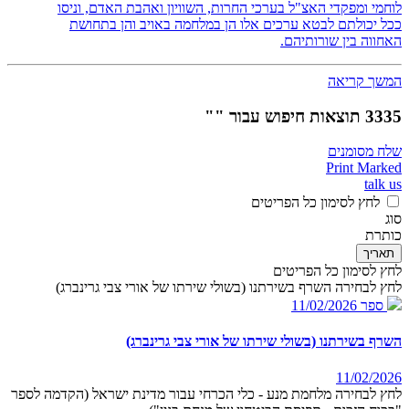
לוחמי ומפקדי האצ"ל בערכי החרות, השוויון ואהבת האדם, וניסו
ככל יכולתם לבטא ערכים אלו הן במלחמה באויב והן בתחושת
האחווה בין שורותיהם.
המשך קריאה
3335 תוצאות חיפוש עבור ""
שלח מסומנים
Print Marked
talk us
לחץ לסימון כל הפריטים
סוג
כותרת
תאריך
לחץ לסימון כל הפריטים
לחץ לבחירה השרף בשירתנו (בשולי שירתו של אורי צבי גרינברג)
ספר
11/02/2026
השרף בשירתנו (בשולי שירתו של אורי צבי גרינברג)
11/02/2026
לחץ לבחירה מלחמת מנע - כלי הכרחי עבור מדינת ישראל (הקדמה לספר