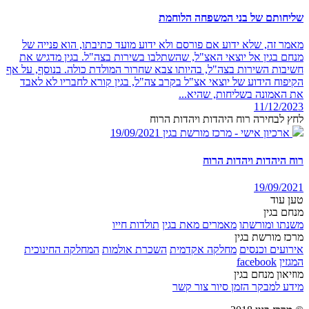
שליחותם של בני המשפחה הלוחמת
מאמר זה, שלא ידוע אם פורסם ולא ידוע מועד כתיבתו, הוא פנייה של
מנחם בגין אל יוצאי האצ"ל, שהשתלבו בשירות בצה"ל. בגין מדגיש את
חשיבות השירות בצה"ל, בהיותו צבא שחרור המולדת כולה. בנוסף, על אף
הקיפוח הידוע של יוצאי אצ"ל בקרב צה"ל, בגין קורא לחבריו לא לאבד
את האמונה בשליחות, שהיא...
11/12/2023
לחץ לבחירה רוח היהדות ויהדות הרוח
ארכיון אישי - מרכז מורשת בגין
19/09/2021
רוח היהדות ויהדות הרוח
19/09/2021
טען עוד
מנחם בגין
משנתו ומורשתו
מאמרים מאת בגין
תולדות חייו
מרכז מורשת בגין
אירועים וכנסים
מחלקה אקדמית
השכרת אולמות
המחלקה החינוכית
המגזין
facebook
מוזיאון מנחם בגין
מידע למבקר
הזמן סיור
צור קשר