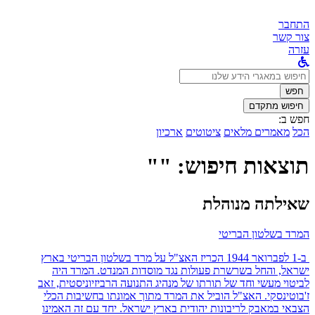
התחבר
צור קשר
עזרה
לחפש
ב:
חפש
חיפוש מתקדם
חפש ב:
הכל
מאמרים מלאים
ציטוטים
ארכיון
תוצאות חיפוש: ""
שאילתה מנוהלת
המרד בשלטון הבריטי
ב-1 לפברואר 1944 הכריז האצ"ל על מרד בשלטון הבריטי בארץ
ישראל, והחל בשרשרת פעולות נגד מוסדות המנדט. המרד היה
לביטוי מעשי וחד של תורתו של מנהיג התנועה הרביזיוניסטית, זאב
ז'בוטינסקי. האצ"ל הוביל את המרד מתוך אמונתו בחשיבות הכלי
הצבאי במאבק לריבונות יהודית בארץ ישראל. יחד עם זה האמינו