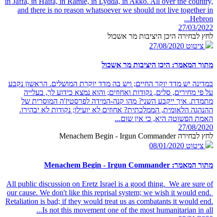
in Jaffa, in Haifa, in Ramle, in Lydda, in Akko. All over the country,
and there is no reason whatsoever we should not live together in
Hebron...
27/03/2022
לחץ לבחירה היכן היציבות מר אשכול
ציטוט
27/08/2020
מתוך המאמר: היכן היציבות מר אשכול
במדינה יש מדד יוקר החיים; ויש בה מדד יוקרת המושלים. הראשון נקבע
על פי מחירים, סלים, נקודות ואחוזים; והוא נמצא כידוע לך, בעלייה
מתמדת. איך ייקבע השני? מהו קנה-המידה לפרסטיז'ה המוסרית של
ההנהגה הלאומית, הממלכתית? אחוזים לא יועילו; נקודות לא יבהירו.
האמת הפשוטה היא, כי אין שום...
27/08/2020
לחץ לבחירה Menachem Begin - Irgun Commander
ציטוט
08/01/2020
מתוך המאמר: Menachem Begin - Irgun Commander
All public discussion on Eretz Israel is a good thing. We are sure of
our cause. We don't like this reprisal system; we wish it would end.
Retaliation is bad; if they would treat us as combatants it would end.
Is not this movement one of the most humanitarian in all...