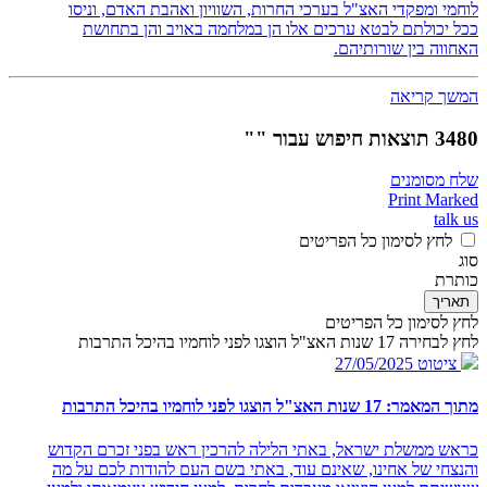
לוחמי ומפקדי האצ"ל בערכי החרות, השוויון ואהבת האדם, וניסו
ככל יכולתם לבטא ערכים אלו הן במלחמה באויב והן בתחושת
האחווה בין שורותיהם.
המשך קריאה
3480 תוצאות חיפוש עבור ""
שלח מסומנים
Print Marked
talk us
לחץ לסימון כל הפריטים
סוג
כותרת
תאריך
לחץ לסימון כל הפריטים
לחץ לבחירה 17 שנות האצ"ל הוצגו לפני לוחמיו בהיכל התרבות
ציטוט
27/05/2025
מתוך המאמר: 17 שנות האצ"ל הוצגו לפני לוחמיו בהיכל התרבות
כראש ממשלת ישראל, באתי הלילה להרכין ראש בפני זכרם הקדוש
והנצחי של אחינו, שאינם עוד, באתי בשם העם להודות לכם על מה