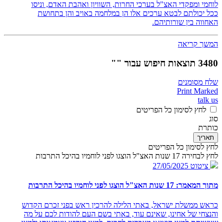
לוחמי ומפקדי האצ"ל בערכי החרות, השוויון ואהבת האדם, וניסו
ככל יכולתם לבטא ערכים אלו הן במלחמה באויב והן בתחושת
האחווה בין שורותיהם.
המשך קריאה
3480 תוצאות חיפוש עבור ""
שלח מסומנים
Print Marked
talk us
לחץ לסימון כל הפריטים
סוג
כותרת
תאריך
לחץ לסימון כל הפריטים
לחץ לבחירה 17 שנות האצ"ל הוצגו לפני לוחמיו בהיכל התרבות
ציטוט
27/05/2025
מתוך המאמר: 17 שנות האצ"ל הוצגו לפני לוחמיו בהיכל התרבות
כראש ממשלת ישראל, באתי הלילה להרכין ראש בפני זכרם הקדוש
והנצחי של אחינו, שאינם עוד, באתי בשם העם להודות לכם על מה