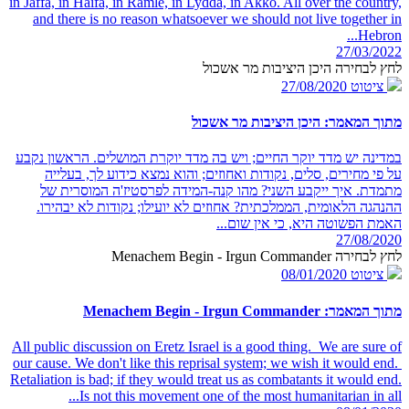
in Jaffa, in Haifa, in Ramle, in Lydda, in Akko. All over the country,
and there is no reason whatsoever we should not live together in
Hebron...
27/03/2022
לחץ לבחירה היכן היציבות מר אשכול
ציטוט
27/08/2020
מתוך המאמר: היכן היציבות מר אשכול
במדינה יש מדד יוקר החיים; ויש בה מדד יוקרת המושלים. הראשון נקבע
על פי מחירים, סלים, נקודות ואחוזים; והוא נמצא כידוע לך, בעלייה
מתמדת. איך ייקבע השני? מהו קנה-המידה לפרסטיז'ה המוסרית של
ההנהגה הלאומית, הממלכתית? אחוזים לא יועילו; נקודות לא יבהירו.
האמת הפשוטה היא, כי אין שום...
27/08/2020
לחץ לבחירה Menachem Begin - Irgun Commander
ציטוט
08/01/2020
מתוך המאמר: Menachem Begin - Irgun Commander
All public discussion on Eretz Israel is a good thing. We are sure of
our cause. We don't like this reprisal system; we wish it would end.
Retaliation is bad; if they would treat us as combatants it would end.
Is not this movement one of the most humanitarian in all...