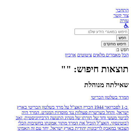
התחבר
צור קשר
עזרה
לחפש
ב:
חפש
חיפוש מתקדם
חפש ב:
הכל
מאמרים מלאים
ציטוטים
ארכיון
תוצאות חיפוש: ""
שאילתה מנוהלת
המרד בשלטון הבריטי
ב-1 לפברואר 1944 הכריז האצ"ל על מרד בשלטון הבריטי בארץ
ישראל, והחל בשרשרת פעולות נגד מוסדות המנדט. המרד היה
לביטוי מעשי וחד של תורתו של מנהיג התנועה הרביזיוניסטית, זאב
ז'בוטינסקי. האצ"ל הוביל את המרד מתוך אמונתו בחשיבות הכלי
הצבאי במאבק לריבונות יהודית בארץ ישראל. יחד עם זה האמינו