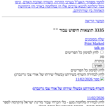
לוחמי ומפקדי האצ"ל בערכי החרות, השוויון ואהבת האדם, וניסו
ככל יכולתם לבטא ערכים אלו הן במלחמה באויב והן בתחושת
האחווה בין שורותיהם.
המשך קריאה
3335 תוצאות חיפוש עבור ""
שלח מסומנים
Print Marked
talk us
לחץ לסימון כל הפריטים
סוג
כותרת
תאריך
לחץ לסימון כל הפריטים
לחץ לבחירה השרף בשירתנו (בשולי שירתו של אורי צבי גרינברג)
ספר
11/02/2026
השרף בשירתנו (בשולי שירתו של אורי צבי גרינברג)
11/02/2026
לחץ לבחירה מלחמת מנע - כלי הכרחי עבור מדינת ישראל (הקדמה לספר