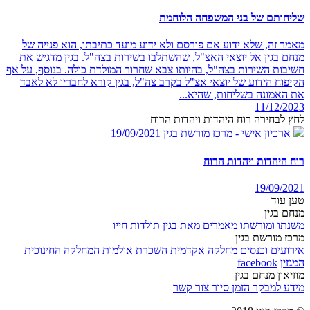
שליחותם של בני המשפחה הלוחמת
מאמר זה, שלא ידוע אם פורסם ולא ידוע מועד כתיבתו, הוא פנייה של
מנחם בגין אל יוצאי האצ"ל, שהשתלבו בשירות בצה"ל. בגין מדגיש את
חשיבות השירות בצה"ל, בהיותו צבא שחרור המולדת כולה. בנוסף, על אף
הקיפוח הידוע של יוצאי אצ"ל בקרב צה"ל, בגין קורא לחבריו לא לאבד
את האמונה בשליחות, שהיא...
11/12/2023
לחץ לבחירה רוח היהדות ויהדות הרוח
ארכיון אישי - מרכז מורשת בגין
19/09/2021
רוח היהדות ויהדות הרוח
19/09/2021
טען עוד
מנחם בגין
משנתו ומורשתו
מאמרים מאת בגין
תולדות חייו
מרכז מורשת בגין
אירועים וכנסים
מחלקה אקדמית
השכרת אולמות
המחלקה החינוכית
המגזין
facebook
מוזיאון מנחם בגין
מידע למבקר
הזמן סיור
צור קשר