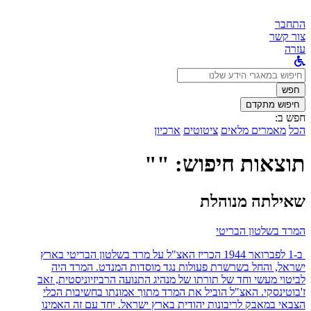
התחבר
צור קשר
עזרה
לחפש
ב:
חפש
חיפוש מתקדם
חפש ב:
הכל
מאמרים מלאים
ציטוטים
ארכיון
תוצאות חיפוש: ""
שאילתה מנוהלת
המרד בשלטון הבריטי
ב-1 לפברואר 1944 הכריז האצ"ל על מרד בשלטון הבריטי בארץ
ישראל, והחל בשרשרת פעולות נגד מוסדות המנדט. המרד היה
לביטוי מעשי וחד של תורתו של מנהיג התנועה הרביזיוניסטית, זאב
ז'בוטינסקי. האצ"ל הוביל את המרד מתוך אמונתו בחשיבות הכלי
הצבאי במאבק לריבונות יהודית בארץ ישראל. יחד עם זה האמינו