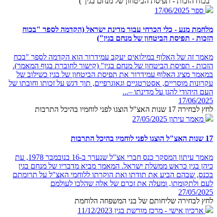
"בכוח הזכות - תפיסת הביטחון של מנחם בגין")
ספר
17/06/2025
מלחמת מנע - כלי הכרחי עבור מדינת ישראל (הקדמה לספר "בכוח
הזכות - תפיסת הביטחון של מנחם בגין")
מאמר זה של האלוף במילואים יעקב עמידרור הוא הקדמה לספר "בכח
הזכות - תפיסת הביטחון של מנחם בגין" (קישור לחוברת בגוף המאמר).
במאמר מציג האלוף עמידרור את תפיסת הביטחון של בגין כשילוב של
עקרונות מוסריים, אסטרטגיים וגאוגרפיים, תוך דגש על זכותו וחובתו של
העם היהודי להגן על מדינתו –...
17/06/2025
לחץ לבחירה 17 שנות האצ"ל הוצגו לפני לוחמיו בהיכל התרבות
מאמר עיתון
27/05/2025
17 שנות האצ"ל הוצגו לפני לוחמיו בהיכל התרבות
מאמר עיתון המסקר כנס חברי אצ"ל שנערך ב-16 בנובמבר 1978, עת
כיהן בגין כראש ממשלת ישראל. המאמר מביא מדבריו של מנחם בגין
בכנס, שבהם הביע את תודתו ואת הוקרתו ללוחמי האצ"ל על תרומתם
לעם ולתקומתו, ומעלה את זכרם של אלה שהלכו לעולמם
27/05/2025
לחץ לבחירה שליחותם של בני המשפחה הלוחמת
ארכיון אישי - מרכז מורשת בגין
11/12/2023