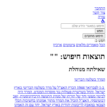
התחבר
צור קשר
עזרה
לחפש
ב:
חפש
חיפוש מתקדם
חפש ב:
הכל
מאמרים מלאים
ציטוטים
ארכיון
תוצאות חיפוש: ""
שאילתה מנוהלת
המרד בשלטון הבריטי
ב-1 לפברואר 1944 הכריז האצ"ל על מרד בשלטון הבריטי בארץ
ישראל, והחל בשרשרת פעולות נגד מוסדות המנדט. המרד היה
לביטוי מעשי וחד של תורתו של מנהיג התנועה הרביזיוניסטית, זאב
ז'בוטינסקי. האצ"ל הוביל את המרד מתוך אמונתו בחשיבות הכלי
הצבאי במאבק לריבונות יהודית בארץ ישראל. יחד עם זה האמינו