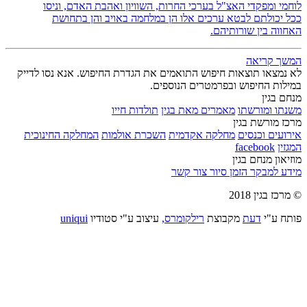
לוחמי ומפקדי האצ"ל בערכי החרות, השוויון ואהבת האדם, וניסו
ככל יכולתם לבטא ערכים אלו הן במלחמה באויב והן בתחושת
האחווה בין שורותיהם.
המשך קריאה
לא נמצאו תוצאות חיפוש התואמים את הגדרת החיפוש. אנא נסו לדייק
במילות החיפוש ובפרמטרים הנוספים.
מנחם בגין
משנתו ומורשתו
מאמרים מאת בגין
תולדות חייו
מרכז מורשת בגין
אירועים וכנסים
מחלקה אקדמית
השכרת אולמות
המחלקה החינוכית
המגזין
facebook
מוזיאון מנחם בגין
מידע למבקר
הזמן סיור
צור קשר
© מרכז בגין 2018
פותח ע"י
דעת
מקבוצת
רילקומרס,
עיצוב ע"י סטודיו
uniqui