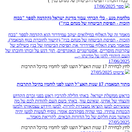
"בכוח הזכות - תפיסת הביטחון של מנחם בגין")
ספר
17/06/2025
מלחמת מנע - כלי הכרחי עבור מדינת ישראל (הקדמה לספר "בכוח
הזכות - תפיסת הביטחון של מנחם בגין")
מאמר זה של האלוף במילואים יעקב עמידרור הוא הקדמה לספר "בכח
הזכות - תפיסת הביטחון של מנחם בגין" (קישור לחוברת בגוף המאמר).
במאמר מציג האלוף עמידרור את תפיסת הביטחון של בגין כשילוב של
עקרונות מוסריים, אסטרטגיים וגאוגרפיים, תוך דגש על זכותו וחובתו של
העם היהודי להגן על מדינתו –...
17/06/2025
לחץ לבחירה 17 שנות האצ"ל הוצגו לפני לוחמיו בהיכל התרבות
ציטוט
27/05/2025
מתוך המאמר: 17 שנות האצ"ל הוצגו לפני לוחמיו בהיכל התרבות
כראש ממשלת ישראל, באתי הלילה להרכין ראש בפני זכרם הקדוש
והנצחי של אחינו, שאינם עוד, באתי בשם העם להודות לכם על מה
שעשיתם למען הוציאו מעבדות לחרות, למען חידוש עצמאותו ולמען
הבטחת עתידו. כמי שהיה מפקדכם אומר: נוסיף לעשות למען יהיה
האושר מנת חלקם של כל הדורות הבאים. לקריאת מאמר...
27/05/2025
לחץ לבחירה 17 שנות האצ"ל הוצגו לפני לוחמיו בהיכל התרבות