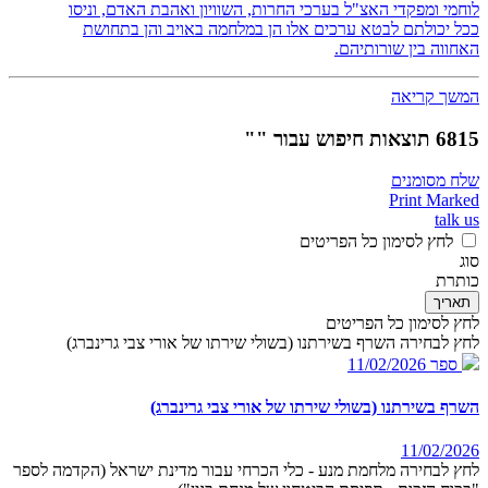
לוחמי ומפקדי האצ"ל בערכי החרות, השוויון ואהבת האדם, וניסו
ככל יכולתם לבטא ערכים אלו הן במלחמה באויב והן בתחושת
האחווה בין שורותיהם.
המשך קריאה
6815 תוצאות חיפוש עבור ""
שלח מסומנים
Print Marked
talk us
לחץ לסימון כל הפריטים
סוג
כותרת
תאריך
לחץ לסימון כל הפריטים
לחץ לבחירה השרף בשירתנו (בשולי שירתו של אורי צבי גרינברג)
ספר
11/02/2026
השרף בשירתנו (בשולי שירתו של אורי צבי גרינברג)
11/02/2026
לחץ לבחירה מלחמת מנע - כלי הכרחי עבור מדינת ישראל (הקדמה לספר