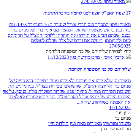
מאמר עיתון
27/05/2025
17 שנות האצ"ל הוצגו לפני לוחמיו בהיכל התרבות
מאמר עיתון המסקר כנס חברי אצ"ל שנערך ב-16 בנובמבר 1978, עת
כיהן בגין כראש ממשלת ישראל. המאמר מביא מדבריו של מנחם בגין
בכנס, שבהם הביע את תודתו ואת הוקרתו ללוחמי האצ"ל על תרומתם
לעם ולתקומתו, ומעלה את זכרם של אלה שהלכו לעולמם
27/05/2025
לחץ לבחירה שליחותם של בני המשפחה הלוחמת
ארכיון אישי - מרכז מורשת בגין
11/12/2023
שליחותם של בני המשפחה הלוחמת
מאמר זה, שלא ידוע אם פורסם ולא ידוע מועד כתיבתו, הוא פנייה של
מנחם בגין אל יוצאי האצ"ל, שהשתלבו בשירות בצה"ל. בגין מדגיש את
חשיבות השירות בצה"ל, בהיותו צבא שחרור המולדת כולה. בנוסף, על אף
הקיפוח הידוע של יוצאי אצ"ל בקרב צה"ל, בגין קורא לחבריו לא לאבד
את האמונה בשליחות, שהיא...
11/12/2023
טען עוד
מנחם בגין
משנתו ומורשתו
מאמרים מאת בגין
תולדות חייו
מרכז מורשת בגין