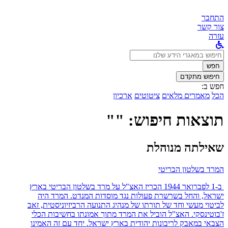
התחבר
צור קשר
עזרה
לחפש
ב:
חפש
חיפוש מתקדם
חפש ב:
הכל
מאמרים מלאים
ציטוטים
ארכיון
תוצאות חיפוש: ""
שאילתה מנוהלת
המרד בשלטון הבריטי
ב-1 לפברואר 1944 הכריז האצ"ל על מרד בשלטון הבריטי בארץ
ישראל, והחל בשרשרת פעולות נגד מוסדות המנדט. המרד היה
לביטוי מעשי וחד של תורתו של מנהיג התנועה הרביזיוניסטית, זאב
ז'בוטינסקי. האצ"ל הוביל את המרד מתוך אמונתו בחשיבות הכלי
הצבאי במאבק לריבונות יהודית בארץ ישראל. יחד עם זה האמינו