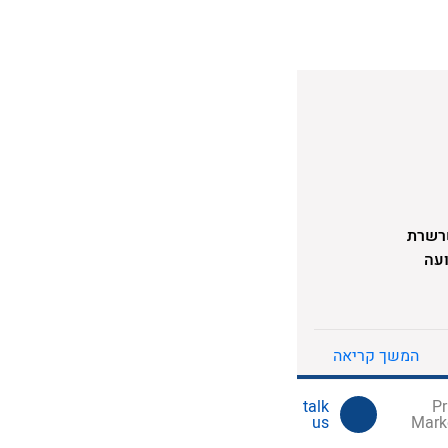
בשרשרת
ועה
לי
אצ"ל
מה
המשך קריאה
us
Mark