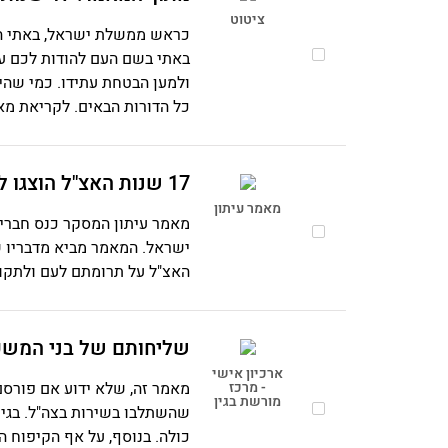
ציטוט
כראש ממשלת ישראל, באתי הלי
באתי בשם העם להודות לכם ע
ולמען הבטחת עתידו. כמי שהי
כל הדורות הבאים. לקריאת מאמ
17 שנות האצ"ל הוצגו לפני לוחמיו בהיכל התרבות
מאמר עיתון
ישראל. המאמר מביא מדבריו ש
האצ"ל על תרומתם לעם ולתקו
שליחותם של בני המש
ארכיון אישי
- מרכז
מאמר זה, שלא ידוע אם פורסם 
מורשת בגין
שהשתלבו בשירות בצה"ל. בגין
כולה. בנוסף, על אף הקיפוח הי