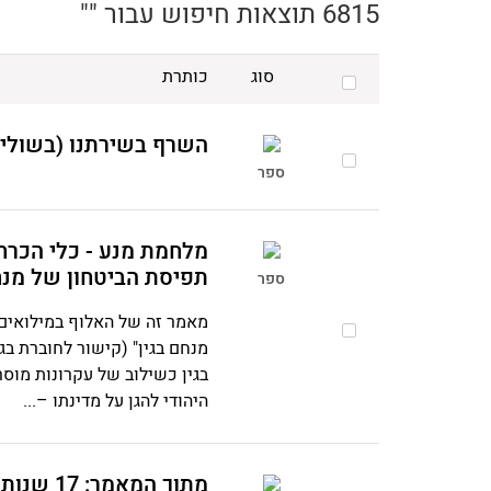
6815 תוצאות חיפוש עבור ""
סוג
כותרת
השרף בשירתנו (בשולי ש
ספר
מלחמת מנע - כלי הכרחי
תפיסת הביטחון של מנחם
ספר
מאמר זה של האלוף במילואים 
מנחם בגין" (קישור לחוברת ב
בגין כשילוב של עקרונות מוסר
היהודי להגן על מדינתו –...
מתוך המאמר: 17 שנות האצ"ל הוצגו לפני לוחמיו בהיכל התרבות