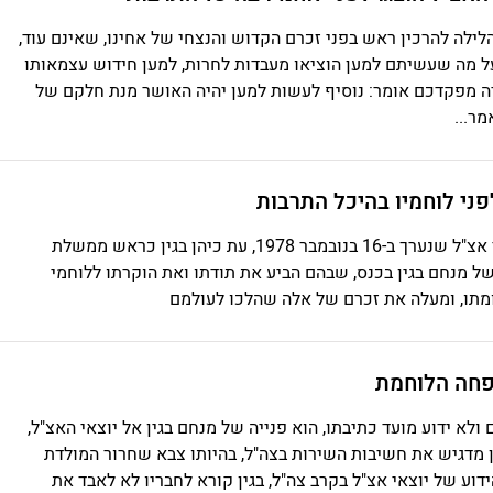
לה להרכין ראש בפני זכרם הקדוש והנצחי של אחינו, שאינם עוד,
ל מה שעשיתם למען הוציאו מעבדות לחרות, למען חידוש עצמאותו
ה מפקדכם אומר: נוסיף לעשות למען יהיה האושר מנת חלקם של
ר...
מאמר עיתון המסקר כנס חברי אצ"ל שנערך ב-16 בנובמבר 1978, עת כיהן בגין כראש ממשלת
ל מנחם בגין בכנס, שבהם הביע את תודתו ואת הוקרתו ללוחמי
מתו, ומעלה את זכרם של אלה שהלכו לעולמם
פחה הלוחמת
ולא ידוע מועד כתיבתו, הוא פנייה של מנחם בגין אל יוצאי האצ"ל,
 מדגיש את חשיבות השירות בצה"ל, בהיותו צבא שחרור המולדת
דוע של יוצאי אצ"ל בקרב צה"ל, בגין קורא לחבריו לא לאבד את