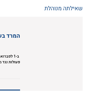
שאילתה מנוהלת
המרד בש
פעולות נגד מ
הרביזיוניסטי
הצבאי במאבק 
בערכי החרות,
באויב והן בת