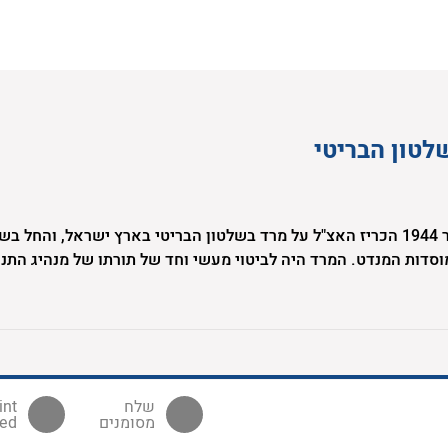
לטון הבריטי
ב-1 לפברואר 1944 הכריז האצ"ל על מרד בשלטון הבריטי בארץ ישראל, והחל 
וסדות המנדט. המרד היה לביטוי מעשי וחד של תורתו של מנהיג התנ
ת, זאב ז'בוטינסקי. האצ"ל הוביל את המרד מתוך אמונתו בחשיבות הכ
לריבונות יהודית בארץ ישראל. יחד עם זה האמינו לוחמי ומפקדי ה
 השוויון ואהבת האדם, וניסו ככל יכולתם לבטא ערכים אלו הן במלח
חושת האחווה בין שורותיהם.
מסומנים
ed