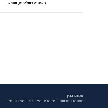
האמונה בשליחות, שהיא...
מנחם בגין
משנתו ומורשתו
מאמרים מאת בגין
תולדות חייו