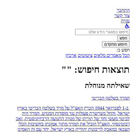
התחבר
צור קשר
עזרה
לחפש
ב:
חפש
חיפוש מתקדם
חפש ב:
הכל
מאמרים מלאים
ציטוטים
ארכיון
תוצאות חיפוש: ""
שאילתה מנוהלת
המרד בשלטון הבריטי
ב-1 לפברואר 1944 הכריז האצ"ל על מרד בשלטון הבריטי בארץ
ישראל, והחל בשרשרת פעולות נגד מוסדות המנדט. המרד היה
לביטוי מעשי וחד של תורתו של מנהיג התנועה הרביזיוניסטית, זאב
ז'בוטינסקי. האצ"ל הוביל את המרד מתוך אמונתו בחשיבות הכלי
הצבאי במאבק לריבונות יהודית בארץ ישראל. יחד עם זה האמינו