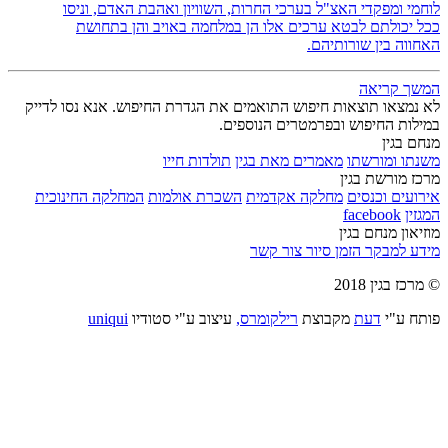
לוחמי ומפקדי האצ"ל בערכי החרות, השוויון ואהבת האדם, וניסו
ככל יכולתם לבטא ערכים אלו הן במלחמה באויב והן בתחושת
האחווה בין שורותיהם.
המשך קריאה
לא נמצאו תוצאות חיפוש התואמים את הגדרת החיפוש. אנא נסו לדייק
במילות החיפוש ובפרמטרים הנוספים.
מנחם בגין
משנתו ומורשתו
מאמרים מאת בגין
תולדות חייו
מרכז מורשת בגין
אירועים וכנסים
מחלקה אקדמית
השכרת אולמות
המחלקה החינוכית
המגזין
facebook
מוזיאון מנחם בגין
מידע למבקר
הזמן סיור
צור קשר
© מרכז בגין 2018
פותח ע"י
דעת
מקבוצת
רילקומרס,
עיצוב ע"י סטודיו
uniqui