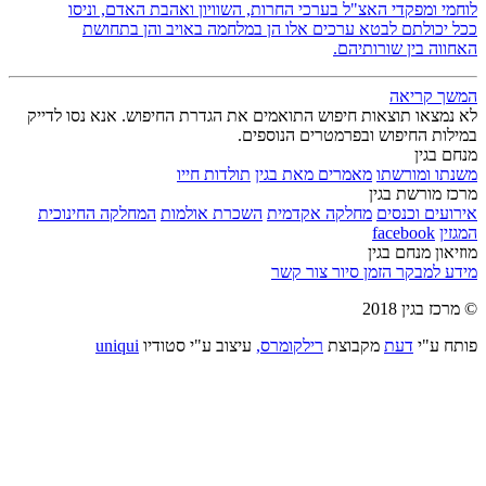
לוחמי ומפקדי האצ"ל בערכי החרות, השוויון ואהבת האדם, וניסו
ככל יכולתם לבטא ערכים אלו הן במלחמה באויב והן בתחושת
האחווה בין שורותיהם.
המשך קריאה
לא נמצאו תוצאות חיפוש התואמים את הגדרת החיפוש. אנא נסו לדייק
במילות החיפוש ובפרמטרים הנוספים.
מנחם בגין
משנתו ומורשתו
מאמרים מאת בגין
תולדות חייו
מרכז מורשת בגין
אירועים וכנסים
מחלקה אקדמית
השכרת אולמות
המחלקה החינוכית
המגזין
facebook
מוזיאון מנחם בגין
מידע למבקר
הזמן סיור
צור קשר
© מרכז בגין 2018
פותח ע"י
דעת
מקבוצת
רילקומרס,
עיצוב ע"י סטודיו
uniqui