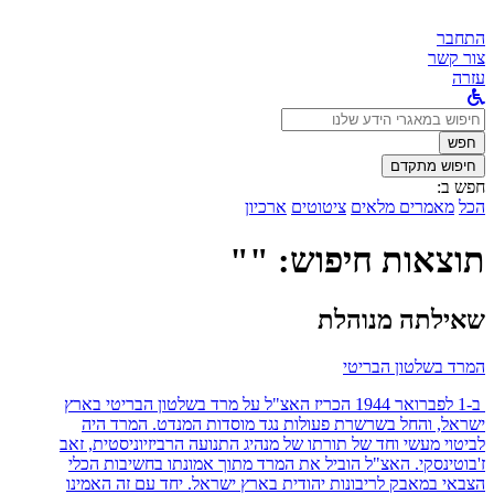
התחבר
צור קשר
עזרה
לחפש
ב:
חפש
חיפוש מתקדם
חפש ב:
הכל
מאמרים מלאים
ציטוטים
ארכיון
תוצאות חיפוש: ""
שאילתה מנוהלת
המרד בשלטון הבריטי
ב-1 לפברואר 1944 הכריז האצ"ל על מרד בשלטון הבריטי בארץ
ישראל, והחל בשרשרת פעולות נגד מוסדות המנדט. המרד היה
לביטוי מעשי וחד של תורתו של מנהיג התנועה הרביזיוניסטית, זאב
ז'בוטינסקי. האצ"ל הוביל את המרד מתוך אמונתו בחשיבות הכלי
הצבאי במאבק לריבונות יהודית בארץ ישראל. יחד עם זה האמינו