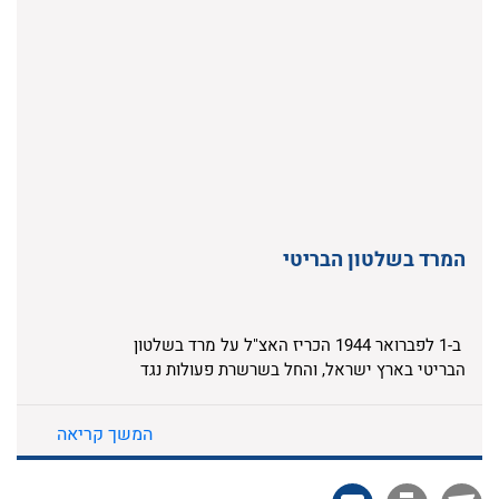
המרד בשלטון הבריטי
ב-1 לפברואר 1944 הכריז האצ"ל על מרד בשלטון
הבריטי בארץ ישראל, והחל בשרשרת פעולות נגד
מוסדות המנדט. המרד היה לביטוי מעשי וחד של
תורתו של מנהיג התנועה הרביזיוניסטית, זאב
המשך קריאה
ז'בוטינסקי. האצ"ל הוביל את המרד מתוך אמונתו
בחשיבות הכלי הצבאי במאבק לריבונות יהודית
בארץ ישראל. יחד עם זה האמינו לוחמי ומפקדי