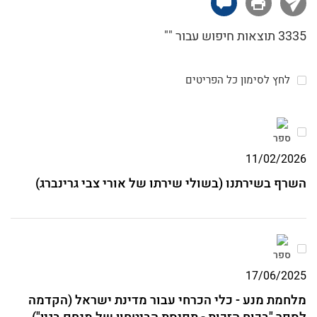
האצ"ל בערכי החרות, השוויון ואהבת האדם, וניסו
ככל יכולתם לבטא ערכים אלו הן במלחמה באויב
3335 תוצאות חיפוש עבור ""
והן בתחושת האחווה בין שורותיהם.
לחץ לסימון כל הפריטים
ספר
11/02/2026
השרף בשירתנו (בשולי שירתו של אורי צבי גרינברג)
ספר
17/06/2025
מלחמת מנע - כלי הכרחי עבור מדינת ישראל (הקדמה