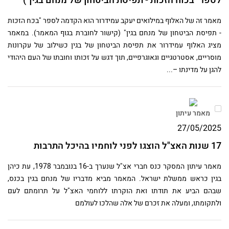
לספר "בכוח הזכות - תפיסת הביטחון של מנחם בגין")
מאמר זה של האלוף במילואים יעקב עמידרור הוא הקדמה לספר "בכח הזכות
- תפיסת הביטחון של מנחם בגין" (קישור לחוברת בגוף המאמר). במאמר
מציג האלוף עמידרור את תפיסת הביטחון של בגין כשילוב של עקרונות
מוסריים, אסטרטגיים וגאוגרפיים, תוך דגש על זכותו וחובתו של העם היהודי
להגן על מדינתו –...
מאמר עיתון
27/05/2025
17 שנות האצ"ל הוצגו לפני לוחמיו בהיכל התרבות
מאמר עיתון המסקר כנס חברי אצ"ל שנערך ב-16 בנובמבר 1978, עת כיהן
בגין כראש ממשלת ישראל. המאמר מביא מדבריו של מנחם בגין בכנס,
שבהם הביע את תודתו ואת הוקרתו ללוחמי האצ"ל על תרומתם לעם
ולתקומתו, ומעלה את זכרם של אלה שהלכו לעולמם