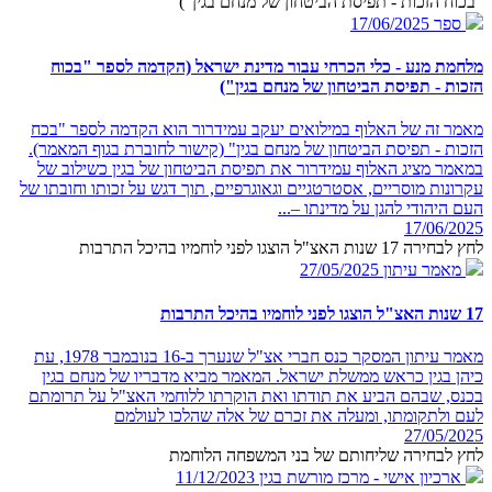
"בכוח הזכות - תפיסת הביטחון של מנחם בגין")
ספר
17/06/2025
מלחמת מנע - כלי הכרחי עבור מדינת ישראל (הקדמה לספר "בכוח
הזכות - תפיסת הביטחון של מנחם בגין")
מאמר זה של האלוף במילואים יעקב עמידרור הוא הקדמה לספר "בכח
הזכות - תפיסת הביטחון של מנחם בגין" (קישור לחוברת בגוף המאמר).
במאמר מציג האלוף עמידרור את תפיסת הביטחון של בגין כשילוב של
עקרונות מוסריים, אסטרטגיים וגאוגרפיים, תוך דגש על זכותו וחובתו של
העם היהודי להגן על מדינתו –...
17/06/2025
לחץ לבחירה 17 שנות האצ"ל הוצגו לפני לוחמיו בהיכל התרבות
מאמר עיתון
27/05/2025
17 שנות האצ"ל הוצגו לפני לוחמיו בהיכל התרבות
מאמר עיתון המסקר כנס חברי אצ"ל שנערך ב-16 בנובמבר 1978, עת
כיהן בגין כראש ממשלת ישראל. המאמר מביא מדבריו של מנחם בגין
בכנס, שבהם הביע את תודתו ואת הוקרתו ללוחמי האצ"ל על תרומתם
לעם ולתקומתו, ומעלה את זכרם של אלה שהלכו לעולמם
27/05/2025
לחץ לבחירה שליחותם של בני המשפחה הלוחמת
ארכיון אישי - מרכז מורשת בגין
11/12/2023