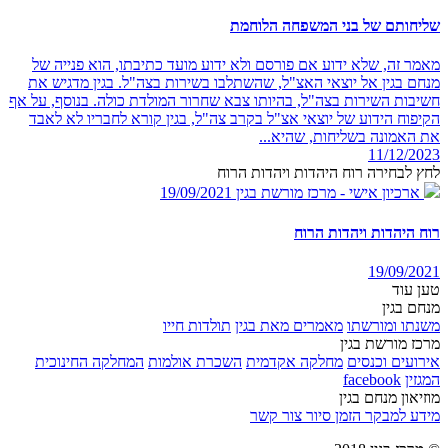
שליחותם של בני המשפחה הלוחמת
מאמר זה, שלא ידוע אם פורסם ולא ידוע מועד כתיבתו, הוא פנייה של
מנחם בגין אל יוצאי האצ"ל, שהשתלבו בשירות בצה"ל. בגין מדגיש את
חשיבות השירות בצה"ל, בהיותו צבא שחרור המולדת כולה. בנוסף, על אף
הקיפוח הידוע של יוצאי אצ"ל בקרב צה"ל, בגין קורא לחבריו לא לאבד
את האמונה בשליחות, שהיא...
11/12/2023
לחץ לבחירה רוח היהדות ויהדות הרוח
ארכיון אישי - מרכז מורשת בגין
19/09/2021
רוח היהדות ויהדות הרוח
19/09/2021
טען עוד
מנחם בגין
משנתו ומורשתו
מאמרים מאת בגין
תולדות חייו
מרכז מורשת בגין
אירועים וכנסים
מחלקה אקדמית
השכרת אולמות
המחלקה החינוכית
המגזין
facebook
מוזיאון מנחם בגין
מידע למבקר
הזמן סיור
צור קשר