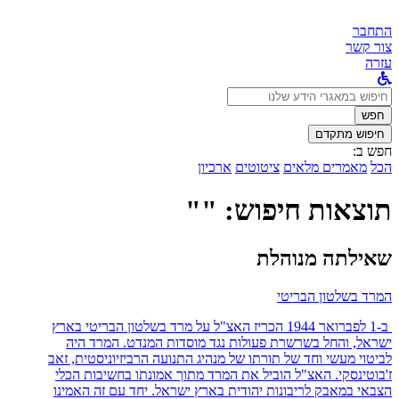
התחבר
צור קשר
עזרה
לחפש
ב:
חפש
חיפוש מתקדם
חפש ב:
הכל
מאמרים מלאים
ציטוטים
ארכיון
תוצאות חיפוש: ""
שאילתה מנוהלת
המרד בשלטון הבריטי
ב-1 לפברואר 1944 הכריז האצ"ל על מרד בשלטון הבריטי בארץ
ישראל, והחל בשרשרת פעולות נגד מוסדות המנדט. המרד היה
לביטוי מעשי וחד של תורתו של מנהיג התנועה הרביזיוניסטית, זאב
ז'בוטינסקי. האצ"ל הוביל את המרד מתוך אמונתו בחשיבות הכלי
הצבאי במאבק לריבונות יהודית בארץ ישראל. יחד עם זה האמינו