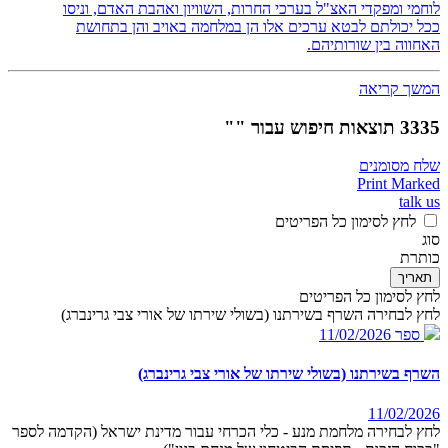
לוחמי ומפקדי האצ"ל בערכי החרות, השוויון ואהבת האדם, וניסו
ככל יכולתם לבטא ערכים אלו הן במלחמה באויב והן בתחושת
האחווה בין שורותיהם.
המשך קריאה
3335 תוצאות חיפוש עבור ""
שלח מסומנים
Print Marked
talk us
לחץ לסימון כל הפריטים
סוג
כותרת
תאריך
לחץ לסימון כל הפריטים
לחץ לבחירה השרף בשירתנו (בשולי שירתו של אורי צבי גרינברג)
ספר
11/02/2026
השרף בשירתנו (בשולי שירתו של אורי צבי גרינברג)
11/02/2026
לחץ לבחירה מלחמת מנע - כלי הכרחי עבור מדינת ישראל (הקדמה לספר