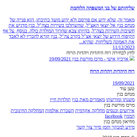
שליחותם של בני המשפחה הלוחמת
מאמר זה, שלא ידוע אם פורסם ולא ידוע מועד כתיבתו, הוא פנייה של
מנחם בגין אל יוצאי האצ"ל, שהשתלבו בשירות בצה"ל. בגין מדגיש את
חשיבות השירות בצה"ל, בהיותו צבא שחרור המולדת כולה. בנוסף, על אף
הקיפוח הידוע של יוצאי אצ"ל בקרב צה"ל, בגין קורא לחבריו לא לאבד
את האמונה בשליחות, שהיא...
11/12/2023
לחץ לבחירה רוח היהדות ויהדות הרוח
ארכיון אישי - מרכז מורשת בגין
19/09/2021
רוח היהדות ויהדות הרוח
19/09/2021
טען עוד
מנחם בגין
משנתו ומורשתו
מאמרים מאת בגין
תולדות חייו
מרכז מורשת בגין
אירועים וכנסים
מחלקה אקדמית
השכרת אולמות
המחלקה החינוכית
המגזין
facebook
מוזיאון מנחם בגין
מידע למבקר
הזמן סיור
צור קשר