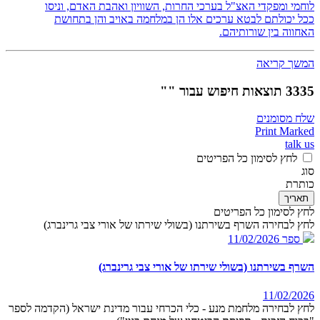
לוחמי ומפקדי האצ"ל בערכי החרות, השוויון ואהבת האדם, וניסו
ככל יכולתם לבטא ערכים אלו הן במלחמה באויב והן בתחושת
האחווה בין שורותיהם.
המשך קריאה
3335 תוצאות חיפוש עבור ""
שלח מסומנים
Print Marked
talk us
לחץ לסימון כל הפריטים
סוג
כותרת
תאריך
לחץ לסימון כל הפריטים
לחץ לבחירה השרף בשירתנו (בשולי שירתו של אורי צבי גרינברג)
ספר
11/02/2026
השרף בשירתנו (בשולי שירתו של אורי צבי גרינברג)
11/02/2026
לחץ לבחירה מלחמת מנע - כלי הכרחי עבור מדינת ישראל (הקדמה לספר