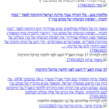
"בכוח הזכות - תפיסת הביטחון של מנחם בגין")
ספר
17/06/2025
מלחמת מנע - כלי הכרחי עבור מדינת ישראל (הקדמה לספר "בכוח
הזכות - תפיסת הביטחון של מנחם בגין")
מאמר זה של האלוף במילואים יעקב עמידרור הוא הקדמה לספר "בכח
הזכות - תפיסת הביטחון של מנחם בגין" (קישור לחוברת בגוף המאמר).
במאמר מציג האלוף עמידרור את תפיסת הביטחון של בגין כשילוב של
עקרונות מוסריים, אסטרטגיים וגאוגרפיים, תוך דגש על זכותו וחובתו של
העם היהודי להגן על מדינתו –...
17/06/2025
לחץ לבחירה 17 שנות האצ"ל הוצגו לפני לוחמיו בהיכל התרבות
מאמר עיתון
27/05/2025
17 שנות האצ"ל הוצגו לפני לוחמיו בהיכל התרבות
מאמר עיתון המסקר כנס חברי אצ"ל שנערך ב-16 בנובמבר 1978, עת
כיהן בגין כראש ממשלת ישראל. המאמר מביא מדבריו של מנחם בגין
בכנס, שבהם הביע את תודתו ואת הוקרתו ללוחמי האצ"ל על תרומתם
לעם ולתקומתו, ומעלה את זכרם של אלה שהלכו לעולמם
27/05/2025
לחץ לבחירה שליחותם של בני המשפחה הלוחמת
ארכיון אישי - מרכז מורשת בגין
11/12/2023