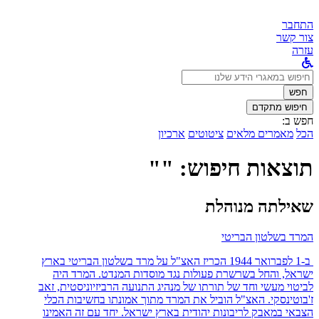
התחבר
צור קשר
עזרה
לחפש
ב:
חפש
חיפוש מתקדם
חפש ב:
הכל
מאמרים מלאים
ציטוטים
ארכיון
תוצאות חיפוש: ""
שאילתה מנוהלת
המרד בשלטון הבריטי
ב-1 לפברואר 1944 הכריז האצ"ל על מרד בשלטון הבריטי בארץ
ישראל, והחל בשרשרת פעולות נגד מוסדות המנדט. המרד היה
לביטוי מעשי וחד של תורתו של מנהיג התנועה הרביזיוניסטית, זאב
ז'בוטינסקי. האצ"ל הוביל את המרד מתוך אמונתו בחשיבות הכלי
הצבאי במאבק לריבונות יהודית בארץ ישראל. יחד עם זה האמינו