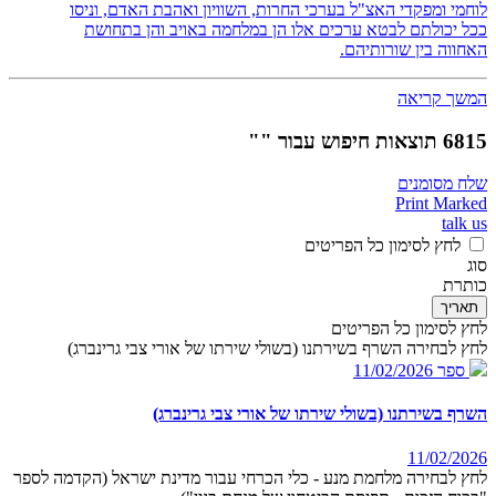
לוחמי ומפקדי האצ"ל בערכי החרות, השוויון ואהבת האדם, וניסו
ככל יכולתם לבטא ערכים אלו הן במלחמה באויב והן בתחושת
האחווה בין שורותיהם.
המשך קריאה
6815 תוצאות חיפוש עבור ""
שלח מסומנים
Print Marked
talk us
לחץ לסימון כל הפריטים
סוג
כותרת
תאריך
לחץ לסימון כל הפריטים
לחץ לבחירה השרף בשירתנו (בשולי שירתו של אורי צבי גרינברג)
ספר
11/02/2026
השרף בשירתנו (בשולי שירתו של אורי צבי גרינברג)
11/02/2026
לחץ לבחירה מלחמת מנע - כלי הכרחי עבור מדינת ישראל (הקדמה לספר