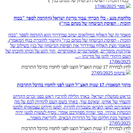
"בכוח הזכות - תפיסת הביטחון של מנחם בגין")
ספר
17/06/2025
מלחמת מנע - כלי הכרחי עבור מדינת ישראל (הקדמה לספר "בכוח
הזכות - תפיסת הביטחון של מנחם בגין")
מאמר זה של האלוף במילואים יעקב עמידרור הוא הקדמה לספר "בכח
הזכות - תפיסת הביטחון של מנחם בגין" (קישור לחוברת בגוף המאמר).
במאמר מציג האלוף עמידרור את תפיסת הביטחון של בגין כשילוב של
עקרונות מוסריים, אסטרטגיים וגאוגרפיים, תוך דגש על זכותו וחובתו של
העם היהודי להגן על מדינתו –...
17/06/2025
לחץ לבחירה 17 שנות האצ"ל הוצגו לפני לוחמיו בהיכל התרבות
ציטוט
27/05/2025
מתוך המאמר: 17 שנות האצ"ל הוצגו לפני לוחמיו בהיכל התרבות
כראש ממשלת ישראל, באתי הלילה להרכין ראש בפני זכרם הקדוש
והנצחי של אחינו, שאינם עוד, באתי בשם העם להודות לכם על מה
שעשיתם למען הוציאו מעבדות לחרות, למען חידוש עצמאותו ולמען
הבטחת עתידו. כמי שהיה מפקדכם אומר: נוסיף לעשות למען יהיה
האושר מנת חלקם של כל הדורות הבאים. לקריאת מאמר...
27/05/2025
לחץ לבחירה 17 שנות האצ"ל הוצגו לפני לוחמיו בהיכל התרבות