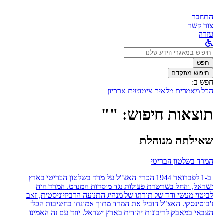
התחבר
צור קשר
עזרה
לחפש
ב:
חפש
חיפוש מתקדם
חפש ב:
הכל
מאמרים מלאים
ציטוטים
ארכיון
תוצאות חיפוש: ""
שאילתה מנוהלת
המרד בשלטון הבריטי
ב-1 לפברואר 1944 הכריז האצ"ל על מרד בשלטון הבריטי בארץ
ישראל, והחל בשרשרת פעולות נגד מוסדות המנדט. המרד היה
לביטוי מעשי וחד של תורתו של מנהיג התנועה הרביזיוניסטית, זאב
ז'בוטינסקי. האצ"ל הוביל את המרד מתוך אמונתו בחשיבות הכלי
הצבאי במאבק לריבונות יהודית בארץ ישראל. יחד עם זה האמינו