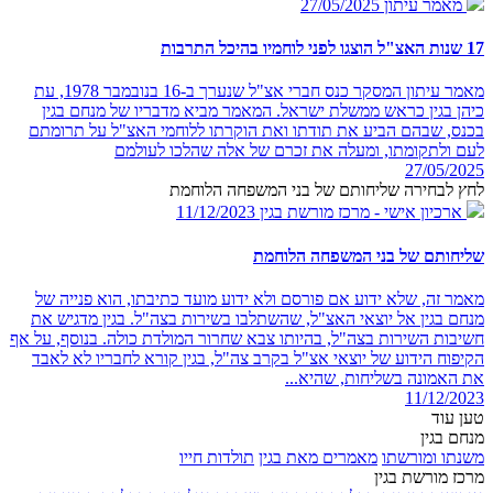
מאמר עיתון
27/05/2025
17 שנות האצ"ל הוצגו לפני לוחמיו בהיכל התרבות
מאמר עיתון המסקר כנס חברי אצ"ל שנערך ב-16 בנובמבר 1978, עת
כיהן בגין כראש ממשלת ישראל. המאמר מביא מדבריו של מנחם בגין
בכנס, שבהם הביע את תודתו ואת הוקרתו ללוחמי האצ"ל על תרומתם
לעם ולתקומתו, ומעלה את זכרם של אלה שהלכו לעולמם
27/05/2025
לחץ לבחירה שליחותם של בני המשפחה הלוחמת
ארכיון אישי - מרכז מורשת בגין
11/12/2023
שליחותם של בני המשפחה הלוחמת
מאמר זה, שלא ידוע אם פורסם ולא ידוע מועד כתיבתו, הוא פנייה של
מנחם בגין אל יוצאי האצ"ל, שהשתלבו בשירות בצה"ל. בגין מדגיש את
חשיבות השירות בצה"ל, בהיותו צבא שחרור המולדת כולה. בנוסף, על אף
הקיפוח הידוע של יוצאי אצ"ל בקרב צה"ל, בגין קורא לחבריו לא לאבד
את האמונה בשליחות, שהיא...
11/12/2023
טען עוד
מנחם בגין
משנתו ומורשתו
מאמרים מאת בגין
תולדות חייו
מרכז מורשת בגין