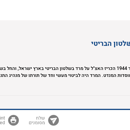
לטון הבריטי
ב-1 לפברואר 1944 הכריז האצ"ל על מרד בשלטון הבריטי בארץ ישראל, והחל 
וסדות המנדט. המרד היה לביטוי מעשי וחד של תורתו של מנהיג התנ
ת, זאב ז'בוטינסקי. האצ"ל הוביל את המרד מתוך אמונתו בחשיבות הכ
לריבונות יהודית בארץ ישראל. יחד עם זה האמינו לוחמי ומפקדי ה
 השוויון ואהבת האדם, וניסו ככל יכולתם לבטא ערכים אלו הן במלח
חושת האחווה בין שורותיהם.
מסומנים
ed