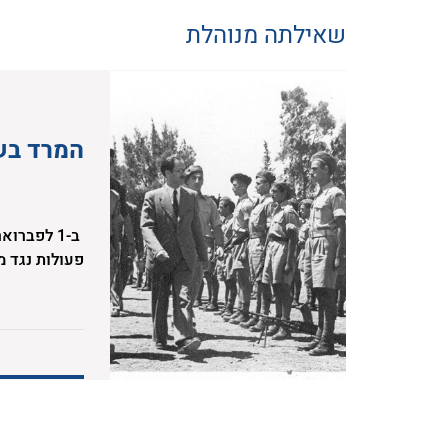
שאילתה מנוהלת
המרד בש
פעולות נגד מ
הרביזיוניסטי
הצבאי במאבק 
בערכי החרות,
באויב והן בת