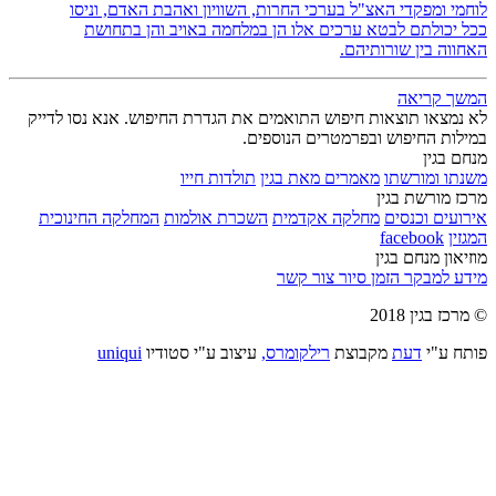
לוחמי ומפקדי האצ"ל בערכי החרות, השוויון ואהבת האדם, וניסו
ככל יכולתם לבטא ערכים אלו הן במלחמה באויב והן בתחושת
האחווה בין שורותיהם.
המשך קריאה
לא נמצאו תוצאות חיפוש התואמים את הגדרת החיפוש. אנא נסו לדייק
במילות החיפוש ובפרמטרים הנוספים.
מנחם בגין
משנתו ומורשתו
מאמרים מאת בגין
תולדות חייו
מרכז מורשת בגין
אירועים וכנסים
מחלקה אקדמית
השכרת אולמות
המחלקה החינוכית
המגזין
facebook
מוזיאון מנחם בגין
מידע למבקר
הזמן סיור
צור קשר
© מרכז בגין 2018
פותח ע"י
דעת
מקבוצת
רילקומרס,
עיצוב ע"י סטודיו
uniqui