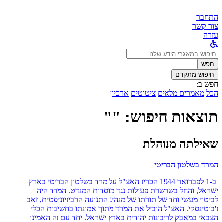
התחבר
צור קשר
עזרה
לחפש
ב:
חפש
חיפוש מתקדם
חפש ב:
הכל
מאמרים מלאים
ציטוטים
ארכיון
תוצאות חיפוש: ""
שאילתה מנוהלת
המרד בשלטון הבריטי
ב-1 לפברואר 1944 הכריז האצ"ל על מרד בשלטון הבריטי בארץ
ישראל, והחל בשרשרת פעולות נגד מוסדות המנדט. המרד היה
לביטוי מעשי וחד של תורתו של מנהיג התנועה הרביזיוניסטית, זאב
ז'בוטינסקי. האצ"ל הוביל את המרד מתוך אמונתו בחשיבות הכלי
הצבאי במאבק לריבונות יהודית בארץ ישראל. יחד עם זה האמינו