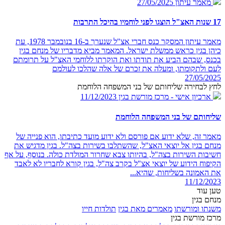
מאמר עיתון
27/05/2025
17 שנות האצ"ל הוצגו לפני לוחמיו בהיכל התרבות
מאמר עיתון המסקר כנס חברי אצ"ל שנערך ב-16 בנובמבר 1978, עת
כיהן בגין כראש ממשלת ישראל. המאמר מביא מדבריו של מנחם בגין
בכנס, שבהם הביע את תודתו ואת הוקרתו ללוחמי האצ"ל על תרומתם
לעם ולתקומתו, ומעלה את זכרם של אלה שהלכו לעולמם
27/05/2025
לחץ לבחירה שליחותם של בני המשפחה הלוחמת
ארכיון אישי - מרכז מורשת בגין
11/12/2023
שליחותם של בני המשפחה הלוחמת
מאמר זה, שלא ידוע אם פורסם ולא ידוע מועד כתיבתו, הוא פנייה של
מנחם בגין אל יוצאי האצ"ל, שהשתלבו בשירות בצה"ל. בגין מדגיש את
חשיבות השירות בצה"ל, בהיותו צבא שחרור המולדת כולה. בנוסף, על אף
הקיפוח הידוע של יוצאי אצ"ל בקרב צה"ל, בגין קורא לחבריו לא לאבד
את האמונה בשליחות, שהיא...
11/12/2023
טען עוד
מנחם בגין
משנתו ומורשתו
מאמרים מאת בגין
תולדות חייו
מרכז מורשת בגין