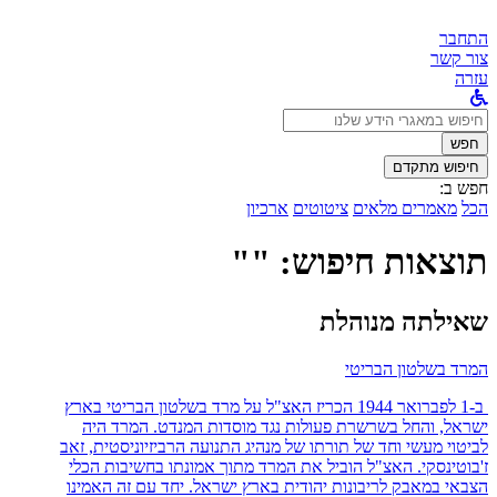
התחבר
צור קשר
עזרה
לחפש
ב:
חפש
חיפוש מתקדם
חפש ב:
הכל
מאמרים מלאים
ציטוטים
ארכיון
תוצאות חיפוש: ""
שאילתה מנוהלת
המרד בשלטון הבריטי
ב-1 לפברואר 1944 הכריז האצ"ל על מרד בשלטון הבריטי בארץ
ישראל, והחל בשרשרת פעולות נגד מוסדות המנדט. המרד היה
לביטוי מעשי וחד של תורתו של מנהיג התנועה הרביזיוניסטית, זאב
ז'בוטינסקי. האצ"ל הוביל את המרד מתוך אמונתו בחשיבות הכלי
הצבאי במאבק לריבונות יהודית בארץ ישראל. יחד עם זה האמינו