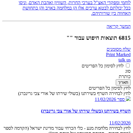
לוחמי ומפקדי האצ"ל בערכי החרות, השוויון ואהבת האדם, וניסו
ככל יכולתם לבטא ערכים אלו הן במלחמה באויב והן בתחושת
האחווה בין שורותיהם.
המשך קריאה
6815 תוצאות חיפוש עבור ""
שלח מסומנים
Print Marked
talk us
לחץ לסימון כל הפריטים
סוג
כותרת
תאריך
לחץ לסימון כל הפריטים
לחץ לבחירה השרף בשירתנו (בשולי שירתו של אורי צבי גרינברג)
ספר
11/02/2026
השרף בשירתנו (בשולי שירתו של אורי צבי גרינברג)
11/02/2026
לחץ לבחירה מלחמת מנע - כלי הכרחי עבור מדינת ישראל (הקדמה לספר