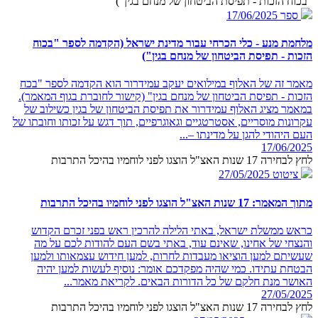
"בכוח הזכות - תפיסת הביטחון של מנחם בגין")
ספר
17/06/2025
מלחמת מנע - כלי הכרחי עבור מדינת ישראל (הקדמה לספר "בכוח
הזכות - תפיסת הביטחון של מנחם בגין")
מאמר זה של האלוף במילואים יעקב עמידרור הוא הקדמה לספר "בכח
הזכות - תפיסת הביטחון של מנחם בגין" (קישור לחוברת בגוף המאמר).
במאמר מציג האלוף עמידרור את תפיסת הביטחון של בגין כשילוב של
עקרונות מוסריים, אסטרטגיים וגאוגרפיים, תוך דגש על זכותו וחובתו של
העם היהודי להגן על מדינתו –...
17/06/2025
לחץ לבחירה 17 שנות האצ"ל הוצגו לפני לוחמיו בהיכל התרבות
ציטוט
27/05/2025
מתוך המאמר: 17 שנות האצ"ל הוצגו לפני לוחמיו בהיכל התרבות
כראש ממשלת ישראל, באתי הלילה להרכין ראש בפני זכרם הקדוש
והנצחי של אחינו, שאינם עוד, באתי בשם העם להודות לכם על מה
שעשיתם למען הוציאו מעבדות לחרות, למען חידוש עצמאותו ולמען
הבטחת עתידו. כמי שהיה מפקדכם אומר: נוסיף לעשות למען יהיה
האושר מנת חלקם של כל הדורות הבאים. לקריאת מאמר...
27/05/2025
לחץ לבחירה 17 שנות האצ"ל הוצגו לפני לוחמיו בהיכל התרבות