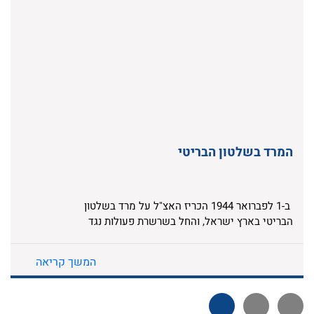
המרד בשלטון הבריטי
ב-1 לפברואר 1944 הכריז האצ"ל על מרד בשלטון
הבריטי בארץ ישראל, והחל בשרשרת פעולות נגד
מוסדות המנדט. המרד היה לביטוי מעשי וחד של
תורתו של מנהיג התנועה הרביזיוניסטית, זאב
המשך קריאה
ז'בוטינסקי. האצ"ל הוביל את המרד מתוך אמונתו
בחשיבות הכלי הצבאי במאבק לריבונות יהודית
בארץ ישראל. יחד עם זה האמינו לוחמי ומפקדי