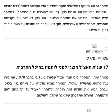
מאמר זה של האלוף במילואים יעקב עמידרור הוא הקדמה לספר "בכח הזכות
- תפיסת הביטחון של מנחם בגין" (קישור לחוברת בגוף המאמר). במאמר
מציג האלוף עמידרור את תפיסת הביטחון של בגין כשילוב של עקרונות
מוסריים, אסטרטגיים וגאוגרפיים, תוך דגש על זכותו וחובתו של העם היהודי
להגן על מדינתו –...
מאמר עיתון
27/05/2025
17 שנות האצ"ל הוצגו לפני לוחמיו בהיכל התרבות
מאמר עיתון המסקר כנס חברי אצ"ל שנערך ב-16 בנובמבר 1978, עת כיהן
בגין כראש ממשלת ישראל. המאמר מביא מדבריו של מנחם בגין בכנס,
שבהם הביע את תודתו ואת הוקרתו ללוחמי האצ"ל על תרומתם לעם
ולתקומתו, ומעלה את זכרם של אלה שהלכו לעולמם