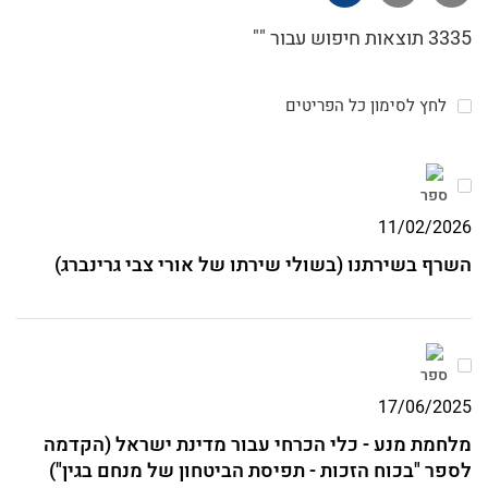
האצ"ל בערכי החרות, השוויון ואהבת האדם, וניסו
ככל יכולתם לבטא ערכים אלו הן במלחמה באויב
3335 תוצאות חיפוש עבור ""
והן בתחושת האחווה בין שורותיהם.
לחץ לסימון כל הפריטים
ספר
11/02/2026
השרף בשירתנו (בשולי שירתו של אורי צבי גרינברג)
ספר
17/06/2025
מלחמת מנע - כלי הכרחי עבור מדינת ישראל (הקדמה
לספר "בכוח הזכות - תפיסת הביטחון של מנחם בגין")