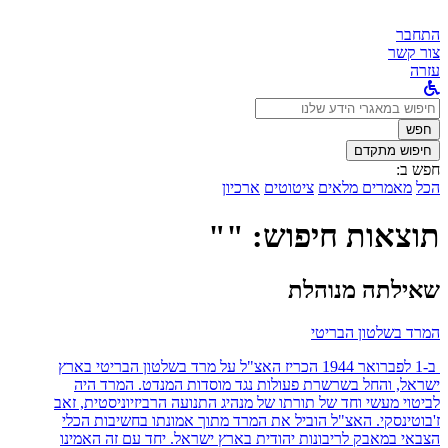
התחבר
צור קשר
עזרה
לחפש
ב:
חפש
חיפוש מתקדם
חפש ב:
הכל
מאמרים מלאים
ציטוטים
ארכיון
תוצאות חיפוש: ""
שאילתה מנוהלת
המרד בשלטון הבריטי
ב-1 לפברואר 1944 הכריז האצ"ל על מרד בשלטון הבריטי בארץ
ישראל, והחל בשרשרת פעולות נגד מוסדות המנדט. המרד היה
לביטוי מעשי וחד של תורתו של מנהיג התנועה הרביזיוניסטית, זאב
ז'בוטינסקי. האצ"ל הוביל את המרד מתוך אמונתו בחשיבות הכלי
הצבאי במאבק לריבונות יהודית בארץ ישראל. יחד עם זה האמינו