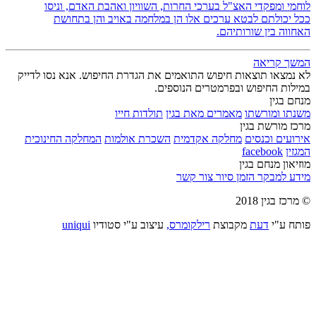
לוחמי ומפקדי האצ"ל בערכי החרות, השוויון ואהבת האדם, וניסו
ככל יכולתם לבטא ערכים אלו הן במלחמה באויב והן בתחושת
האחווה בין שורותיהם.
המשך קריאה
לא נמצאו תוצאות חיפוש התואמים את הגדרת החיפוש. אנא נסו לדייק
במילות החיפוש ובפרמטרים הנוספים.
מנחם בגין
משנתו ומורשתו
מאמרים מאת בגין
תולדות חייו
מרכז מורשת בגין
אירועים וכנסים
מחלקה אקדמית
השכרת אולמות
המחלקה החינוכית
המגזין
facebook
מוזיאון מנחם בגין
מידע למבקר
הזמן סיור
צור קשר
© מרכז בגין 2018
פותח ע"י
דעת
מקבוצת
רילקומרס,
עיצוב ע"י סטודיו
uniqui