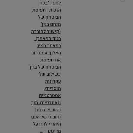
לספר "בכח
הזכות - תפיסת
הביטחון של
מנחם בגין"
(קישור לחוברת
בגוף המאמר).
במאמר מציג
האלוף עמידרור
את תפיסת
הביטחון של בגין
כשילוב של
עקרונות
מוסריים,
אסטרטגיים
וגאוגרפיים, תוך
דגש על זכותו
וחובתו של העם
היהודי להגן על
מדינתו –...