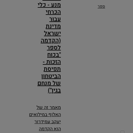
מנע - כלי
ספר
הכרחי
עבור
מדינת
ישראל
(הקדמה
לספר
"בכוח
הזכות -
תפיסת
הביטחון
של מנחם
בגין")
מאמר זה של
האלוף במילואים
יעקב עמידרור
הוא הקדמה