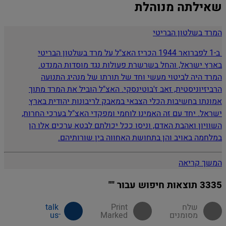
שאילתה מנוהלת
המרד בשלטון הבריטי
ב-1 לפברואר 1944 הכריז האצ"ל על מרד בשלטון הבריטי
בארץ ישראל, והחל בשרשרת פעולות נגד מוסדות המנדט.
המרד היה לביטוי מעשי וחד של תורתו של מנהיג התנועה
הרביזיוניסטית, זאב ז'בוטינסקי. האצ"ל הוביל את המרד מתוך
אמונתו בחשיבות הכלי הצבאי במאבק לריבונות יהודית בארץ
ישראל. יחד עם זה האמינו לוחמי ומפקדי האצ"ל בערכי החרות,
השוויון ואהבת האדם, וניסו ככל יכולתם לבטא ערכים אלו הן
במלחמה באויב והן בתחושת האחווה בין שורותיהם.
המשך קריאה
3335 תוצאות חיפוש עבור ""
מסומנים
Marked
us