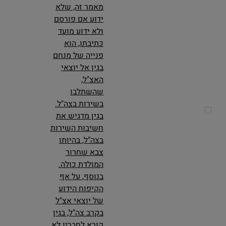
מאמר זה, שלא
ידוע אם פורסם
ולא ידוע מועד
כתיבתו, הוא
פנייה של מנחם
בגין אל יוצאי
האצ"ל,
שהשתלבו
בשירות בצה"ל.
בגין מדגיש את
חשיבות השירות
בצה"ל, בהיותו
צבא שחרור
המולדת כולה.
בנוסף, על אף
הקיפוח הידוע
של יוצאי אצ"ל
בקרב צה"ל, בגין
קורא לחבריו לא