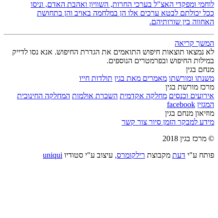
לוחמי ומפקדי האצ"ל בערכי החרות, השוויון ואהבת האדם, וניסו
ככל יכולתם לבטא ערכים אלו הן במלחמה באויב והן בתחושת
האחווה בין שורותיהם.
המשך קריאה
לא נמצאו תוצאות חיפוש התואמים את הגדרת החיפוש. אנא נסו לדייק
במילות החיפוש ובפרמטרים הנוספים.
מנחם בגין
משנתו ומורשתו
מאמרים מאת בגין
תולדות חייו
מרכז מורשת בגין
אירועים וכנסים
מחלקה אקדמית
השכרת אולמות
המחלקה החינוכית
המגזין
facebook
מוזיאון מנחם בגין
מידע למבקר
הזמן סיור
צור קשר
© מרכז בגין 2018
פותח ע"י
דעת
מקבוצת
רילקומרס,
עיצוב ע"י סטודיו
uniqui