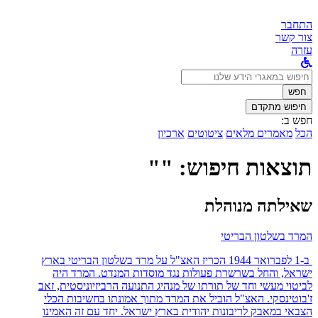
התחבר
צור קשר
עזרה
לחפש
ב:
חפש
חיפוש מתקדם
חפש ב:
הכל
מאמרים מלאים
ציטוטים
ארכיון
תוצאות חיפוש: ""
שאילתה מנוהלת
המרד בשלטון הבריטי
ב-1 לפברואר 1944 הכריז האצ"ל על מרד בשלטון הבריטי בארץ
ישראל, והחל בשרשרת פעולות נגד מוסדות המנדט. המרד היה
לביטוי מעשי וחד של תורתו של מנהיג התנועה הרביזיוניסטית, זאב
ז'בוטינסקי. האצ"ל הוביל את המרד מתוך אמונתו בחשיבות הכלי
הצבאי במאבק לריבונות יהודית בארץ ישראל. יחד עם זה האמינו