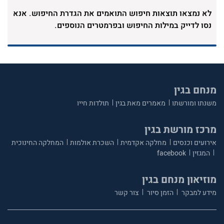
האצ"ל בערכי החרות, השוויון ואהבת האדם, וניסו
לא נמצאו תוצאות חיפוש התואמים את הגדרת החיפוש. אנא
ככל יכולתם לבטא ערכים אלו הן במלחמה באויב
נסו לדייק במילות החיפוש ובפרמטרים הנוספים.
והן בתחושת האחווה בין שורותיהם.
מנחם בגין
משנתו ומורשתו
מאמרים מאת בגין
תולדות חייו
מרכז מורשת בגין
אירועים וכנסים
מחלקה אקדמית
השכרת אולמות
המחלקה החינוכית
המגזין
facebook
מוזיאון מנחם בגין
מידע למבקר
הזמן סיור
צור קשר