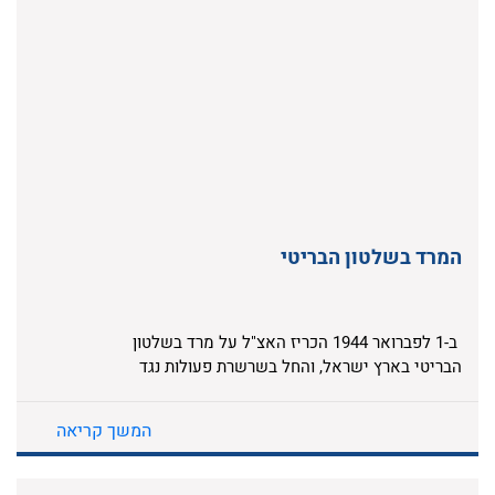
המרד בשלטון הבריטי
ב-1 לפברואר 1944 הכריז האצ"ל על מרד בשלטון
הבריטי בארץ ישראל, והחל בשרשרת פעולות נגד
מוסדות המנדט. המרד היה לביטוי מעשי וחד של
תורתו של מנהיג התנועה הרביזיוניסטית, זאב
המשך קריאה
ז'בוטינסקי. האצ"ל הוביל את המרד מתוך אמונתו
בחשיבות הכלי הצבאי במאבק לריבונות יהודית
בארץ ישראל. יחד עם זה האמינו לוחמי ומפקדי