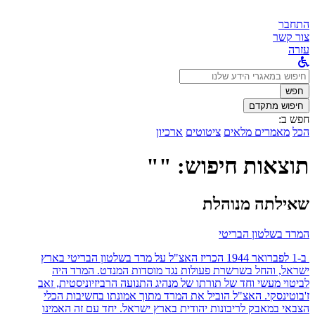
התחבר
צור קשר
עזרה
לחפש
ב:
חפש
חיפוש מתקדם
חפש ב:
הכל
מאמרים מלאים
ציטוטים
ארכיון
תוצאות חיפוש: ""
שאילתה מנוהלת
המרד בשלטון הבריטי
ב-1 לפברואר 1944 הכריז האצ"ל על מרד בשלטון הבריטי בארץ
ישראל, והחל בשרשרת פעולות נגד מוסדות המנדט. המרד היה
לביטוי מעשי וחד של תורתו של מנהיג התנועה הרביזיוניסטית, זאב
ז'בוטינסקי. האצ"ל הוביל את המרד מתוך אמונתו בחשיבות הכלי
הצבאי במאבק לריבונות יהודית בארץ ישראל. יחד עם זה האמינו