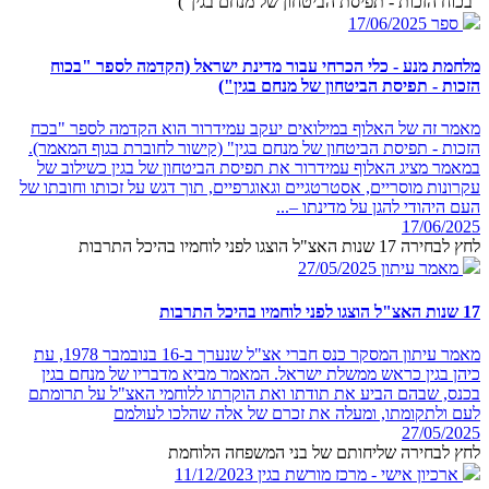
"בכוח הזכות - תפיסת הביטחון של מנחם בגין")
ספר
17/06/2025
מלחמת מנע - כלי הכרחי עבור מדינת ישראל (הקדמה לספר "בכוח
הזכות - תפיסת הביטחון של מנחם בגין")
מאמר זה של האלוף במילואים יעקב עמידרור הוא הקדמה לספר "בכח
הזכות - תפיסת הביטחון של מנחם בגין" (קישור לחוברת בגוף המאמר).
במאמר מציג האלוף עמידרור את תפיסת הביטחון של בגין כשילוב של
עקרונות מוסריים, אסטרטגיים וגאוגרפיים, תוך דגש על זכותו וחובתו של
העם היהודי להגן על מדינתו –...
17/06/2025
לחץ לבחירה 17 שנות האצ"ל הוצגו לפני לוחמיו בהיכל התרבות
מאמר עיתון
27/05/2025
17 שנות האצ"ל הוצגו לפני לוחמיו בהיכל התרבות
מאמר עיתון המסקר כנס חברי אצ"ל שנערך ב-16 בנובמבר 1978, עת
כיהן בגין כראש ממשלת ישראל. המאמר מביא מדבריו של מנחם בגין
בכנס, שבהם הביע את תודתו ואת הוקרתו ללוחמי האצ"ל על תרומתם
לעם ולתקומתו, ומעלה את זכרם של אלה שהלכו לעולמם
27/05/2025
לחץ לבחירה שליחותם של בני המשפחה הלוחמת
ארכיון אישי - מרכז מורשת בגין
11/12/2023