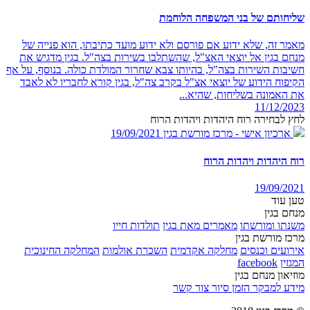
שליחותם של בני המשפחה הלוחמת
מאמר זה, שלא ידוע אם פורסם ולא ידוע מועד כתיבתו, הוא פנייה של
מנחם בגין אל יוצאי האצ"ל, שהשתלבו בשירות בצה"ל. בגין מדגיש את
חשיבות השירות בצה"ל, בהיותו צבא שחרור המולדת כולה. בנוסף, על אף
הקיפוח הידוע של יוצאי אצ"ל בקרב צה"ל, בגין קורא לחבריו לא לאבד
את האמונה בשליחות, שהיא...
11/12/2023
לחץ לבחירה רוח היהדות ויהדות הרוח
ארכיון אישי - מרכז מורשת בגין
19/09/2021
רוח היהדות ויהדות הרוח
19/09/2021
טען עוד
מנחם בגין
משנתו ומורשתו
מאמרים מאת בגין
תולדות חייו
מרכז מורשת בגין
אירועים וכנסים
מחלקה אקדמית
השכרת אולמות
המחלקה החינוכית
המגזין
facebook
מוזיאון מנחם בגין
מידע למבקר
הזמן סיור
צור קשר