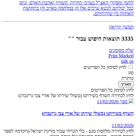
לוחמי ומפקדי האצ"ל בערכי החרות, השוויון ואהבת האדם, וניסו
ככל יכולתם לבטא ערכים אלו הן במלחמה באויב והן בתחושת
האחווה בין שורותיהם.
המשך קריאה
3335 תוצאות חיפוש עבור ""
שלח מסומנים
Print Marked
talk us
לחץ לסימון כל הפריטים
סוג
כותרת
תאריך
לחץ לסימון כל הפריטים
לחץ לבחירה השרף בשירתנו (בשולי שירתו של אורי צבי גרינברג)
ספר
11/02/2026
השרף בשירתנו (בשולי שירתו של אורי צבי גרינברג)
11/02/2026
לחץ לבחירה מלחמת מנע - כלי הכרחי עבור מדינת ישראל (הקדמה לספר